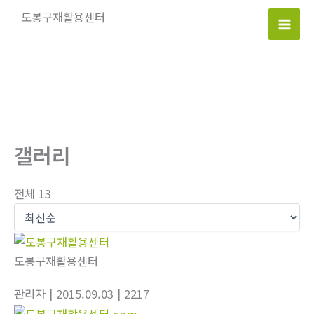
콘
도봉구재활용센터
텐
Mai
츠
로
Men
건
너
뛰
기
갤러리
전체 13
도봉구재활용센터
관리자
| 2015.09.03
| 2217