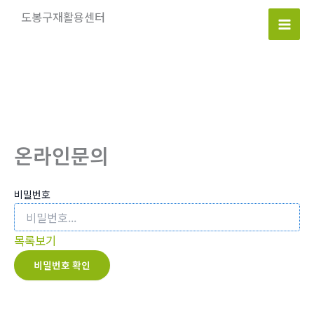
콘
도봉구재활용센터
텐
Mai
츠
로
Men
건
너
뛰
기
온라인문의
비밀번호
목록보기
비밀번호 확인