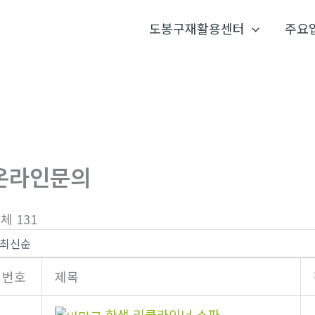
도봉구재활용센터
주요
온라인문의
체 131
번호
제목
한샘 리클라이너 쇼파