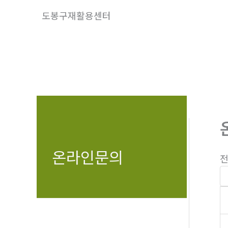
콘
도봉구재활용센터
텐
츠
로
건
너
뛰
기
온라인문의
전