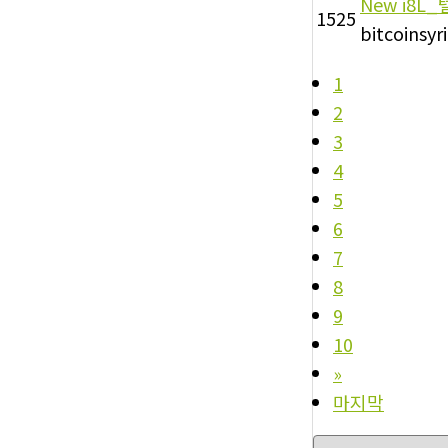
New
i8L_
1525
bitcoinsyri
1
2
3
4
5
6
7
8
9
10
»
마지막