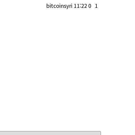
bitcoinsyri
11:22
0
1