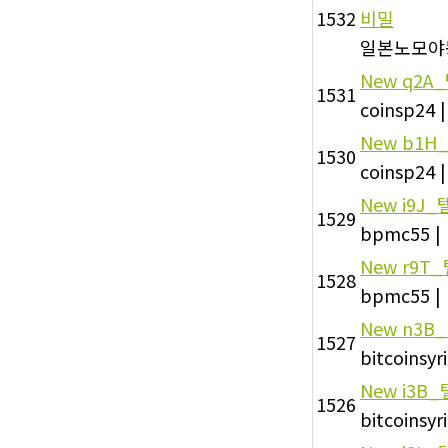
1532
비밀
일본노모야
New
q2A
1531
coinsp24
|
New
b1H
1530
coinsp24
|
New
i9J_
1529
bpmc55
|
New
r9T_
1528
bpmc55
|
New
n3B_
1527
bitcoinsyri
New
i3B
1526
bitcoinsyri