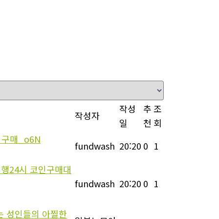
작성
추
조
작성자
일
천
회
구매_o6N
fundwash
20:20
0
1
대행24시 코인구매대
fundwash
20:20
0
1
는 성인들의 아찔한