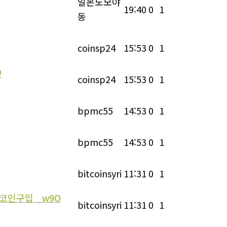
일본노모야
19:40
0
1
동
coinsp24
15:53
0
1
Q
coinsp24
15:53
0
1
bpmc55
14:53
0
1
bpmc55
14:53
0
1
bitcoinsyri
11:31
0
1
드코인구입 _w9O
bitcoinsyri
11:31
0
1