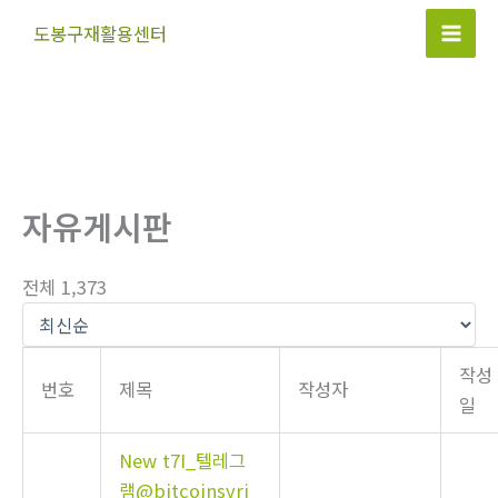
콘
도봉구재활용센터
텐
Mai
츠
Men
로
건
너
뛰
자유게시판
기
전체 1,373
작성
번호
제목
작성자
일
New
t7I_텔레그
램@bitcoinsyri