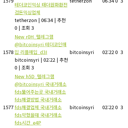
1579
tetherzon
06:34
0
3
테더코인믹싱 태더원화환전
검돈믹싱업체
tetherzon
|
06:34
|
추천
0
|
조회 3
New
r0H_텔레그램
@bitcoinsyri 테더코인매
1578
입 리플매입_d3I
bitcoinsyri
02:22
0
3
bitcoinsyri
|
02:22
|
추천
0
|
조회 3
New
h5D_텔레그램
@bitcoinsyri 국내거래소
fds뚫어주는곳 국내거래소
fds해결방법 국내거래소
1577
fds해결업체 국내거래소
bitcoinsyri
02:22
0
3
fds막혔을때 국내거래소
fds시간_e4P