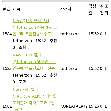
작성
추
조
번호
제목
작성자
일
천
회
New
Q163_텔레그램
@tetherzon 신용카드 코
1584
인구매 코인전송수수료
tetherzon
15:52
0
1
tetherzon
|
15:52
|
추천
0
|
조회 1
New
Q164_텔레
@tetherzon 엘포인트코
1583
인구매 엘포인트테더전송
tetherzon
15:52
0
1
tetherzon
|
15:52
|
추천
0
|
조회 1
New
x9F_텔레
@KOREATALK77 다바오
포커판매 다바오포커구입
1582
KOREATALK77
15:26
0
1
_v0P