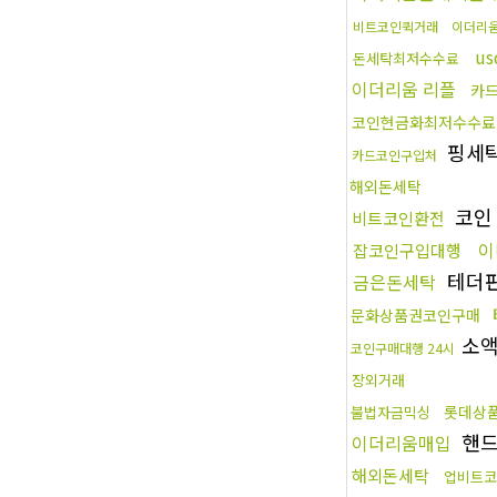
비트코인퀵거래
이더리
u
돈세탁최저수수료
이더리움 리플
카
코인현금화최저수수료
핑세
카드코인구입처
해외돈세탁
코인
비트코인환전
이
잡코인구입대행
테더
금은돈세탁
문화상품권코인구매
소액
코인구매대행 24시
장외거래
롯데상
불법자금믹싱
핸드
이더리움매입
해외돈세탁
업비트코