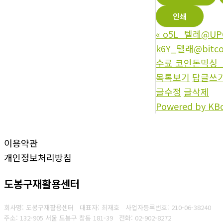
인쇄
«
o5L_텔레@U
k6Y_텔래@bi
수료 코인돈믹싱_
목록보기
답글쓰
글수정
글삭제
Powered by KB
이용약관
개인정보처리방침
도봉구재활용센터
회사명: 도봉구재활용센터 대표자: 최재호
사업자등록번호: 210-06-38240
주소: 132-905 서울 도봉구 창동 181-39
전화: 02-902-8272