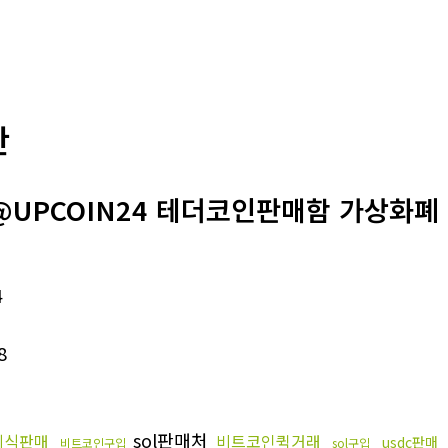
판
@UPCOIN24 테더코인판매함 가상화폐 O
4
8
sol판매처
레식판매
비트코인퀵거래
usdc판매
비트코인구입
sol구입