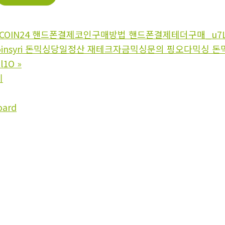
PCOIN24 핸드폰결제코인구매방법 핸드폰결제테더구매_u7
tcoinsyri 돈믹싱당일정산 재테크자금믹싱문의 핑오다믹
l1O
»
기
oard