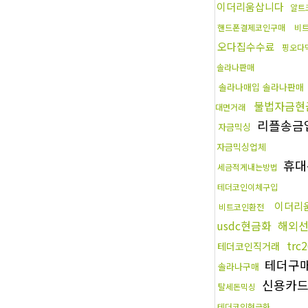
이더리움삽니다
알트
핸드폰결제코인구매
비
오다집수수료
핑오다
솔라나판매
솔라나매입 솔라나판매
불법자금현
대면거래
리플송금
자금믹싱
자금믹싱업체
휴대
세금적게내는방법
테더코인이체구입
이더리
비트코인환전
usdc현금화
해외
trc
테더코인직거래
테더구
솔라나구매
신용카
탈세돈믹싱
테더코인현금화