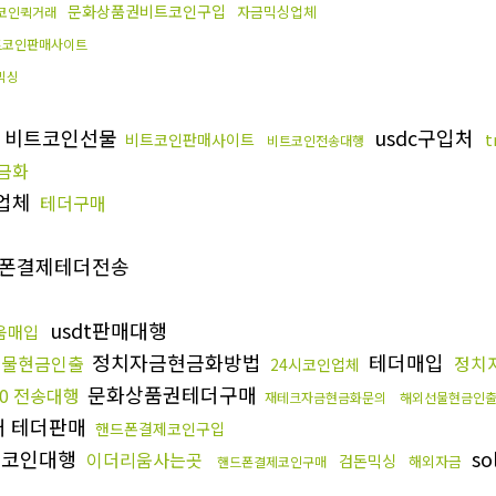
문화상품권비트코인구입
자금믹싱업체
코인퀵거래
트코인판매사이트
믹싱
비트코인선물
usdc구입처
비트코인판매사이트
비트코인전송대행
금화
업체
테더구매
폰결제테더전송
usdt판매대행
움매입
정치자금현금화방법
테더매입
선물현금인출
정치
24시코인업체
문화상품권테더구매
20 전송대행
재테크자금현금화문의
해외선물현금인
매 테더판매
핸드폰결제코인구입
드코인대행
so
이더리움사는곳
검돈믹싱
해외자금
핸드폰결제코인구매