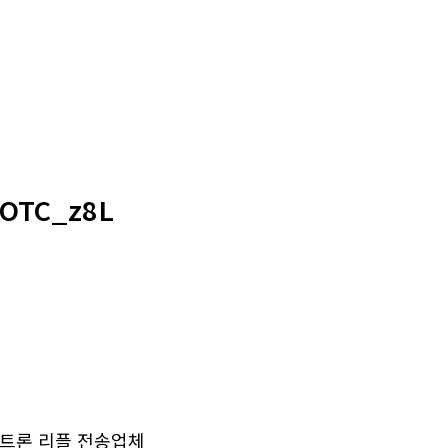
TC_z8L
트론 리플 전송업체