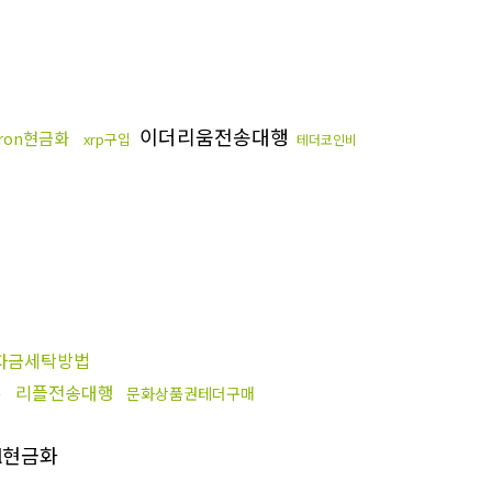
이더리움전송대행
tron현금화
xrp구입
테더코인비
자금세탁방법
리플전송대행
문화상품권테더구매
출
l현금화