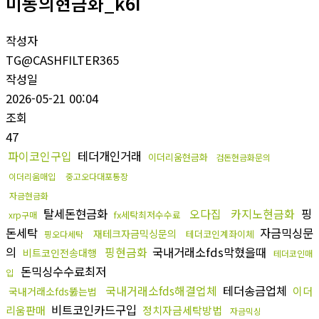
미동의현금화_k6I
작성자
TG@CASHFILTER365
작성일
2026-05-21 00:04
조회
47
파이코인구입
테더개인거래
이더리움현금화
검돈현금화문의
이더리움매입
중고오다대포통장
자금현금화
탈세돈현금화
오다집
카지노현금화
핑
fx세탁최저수수료
xrp구매
돈세탁
자금믹싱문
재테크자금믹싱문의
테더코인계좌이체
핑오다세탁
의
핑현금화
국내거래소fds막혔을때
비트코인전송대행
테더코인매
돈믹싱수수료최저
입
국내거래소fds해결업체
테더송금업체
이더
국내거래소fds뚫는법
비트코인카드구입
리움판매
정치자금세탁방법
자금믹싱