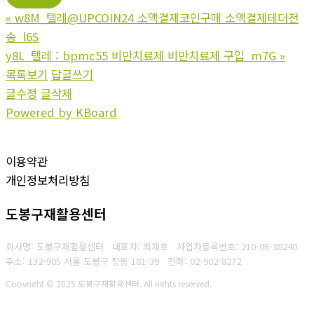
«
w8M_텔레@UPCOIN24 소액결제코인구매 소액결제테더전
송_l6S
y8L_텔레 : bpmc55 비만치료제 비만치료제 구입_m7G
»
목록보기
답글쓰기
글수정
글삭제
Powered by KBoard
이용약관
개인정보처리방침
도봉구재활용센터
회사명: 도봉구재활용센터 대표자: 최재호
사업자등록번호: 210-06-38240
주소: 132-905 서울 도봉구 창동 181-39
전화: 02-902-8272
Copyright © 2025 도봉구재활용센터. All rights reserved.
Created by
Yescall.com
[
관리자
]