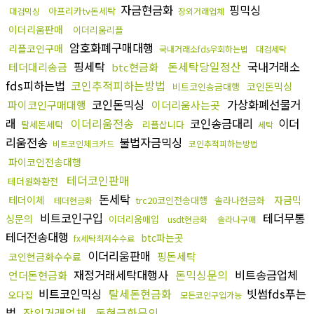
자금현금화
핑믹싱
아프리카tv돈세탁
대검믹싱
장외거래업체
이더리움판매
이더리움리플
암호화폐구매대행
리플코인구매
국내거래소fds우회하는법
대검세탁
핑세탁
돈세탁당일정산
국내거래소
테더대리송금
btc현금화
fds피하는법
코인추적피하는방법
코인돈믹싱
비트코인송금대행
코인돈믹싱
가상화폐선물거
파이코인구매대행
이더리움사는곳
래
이더리움전송
코인송금대리
이더
탈세돈세탁
리플삽니다
세탁
리움전송
불법자금믹싱
비트코인체크카드
코인추적피하는방법
파이코인전송대행
테더코인판매
테더원화환전
돈세탁
테더이체
자금믹
trc20코인전송대행
솔라나현금화
테더현금화
비트코인구입
테더무통
싱문의
이더리움매입
usdt현금화
솔라나구매
테더전송대행
btc파는곳
fx세탁최저수수료
이더리움판매
핑돈세탁
코인현금화수수료
재정거래세탁대행사
돈믹싱문의
비트송금업체
언더돈현금화
비트코인믹싱
탈세돈현금화
빗썸fds푸는
오다집
모든코인구입가능
법
장외거래업체
돈현금화문의