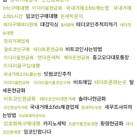
btc구매대행
국내거래소fds깨는법
국내거래
이더리움현금화
소fds시간
밈코인구매대행
돈세탁문의
대검믹싱
테더코인추척피하기
테더구매테더판매
테더전
블테판매
송대행
장외거래업체
비트코인사는방법
알트코인구매
테더트론현금화
언더돈세탁
중고오다대포통장
이더리움현금화
해외돈현금화
이더리움구입대행
빗썸코인추적
국내거래소fds뚫는법
비트매입
테더트론파는곳
탈
이더리움현금화
이더리움리플코인구매
세돈현금화
비트코인현금화
솔라나현금화
테더코인비대면거래
국내거래소fds해결업체
세무조사피하
코인현금직거래
탈세하는방법
는방법
가상화폐자금믹싱
암호화폐구매대행
카지노세탁
횡령현금화
트론리플전송대행
테더
밈코인팝니다
코인판매함