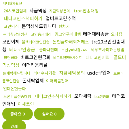
테더원화환전
자금믹싱
tron전송대행
24시코인업체
자금믹싱문의
테더코인추척피하기
업비트코인추적
돈믹싱해드립니다
코인믹싱
환치기
테더대리송금
밈코인구매대행
오다집
돈믹싱당일정산
코인송금대리
코인이체
trc20코인전송대
돈현금화해외거래소
블랙테더코인전송
행
테더코인송금
솔라나판매
세무조사피하는방법
코인구매대행24시
비트코인현금화
골드바
테더코인매입
핑현금화
비트코인판매사이트
믹싱믹싱
이더리움리플
자금세탁문의
usdc구입처
테더수사기관
돈세탁해드립니다
트론리
돈세탁업체
이더리움판매
플코인전송
언더돈현금화
오다세탁
테더코
테더코인추척피하기
트론리플전송대행
btc현금화
인매입
이체코인
좋아요
0
싫어요
0
인쇄