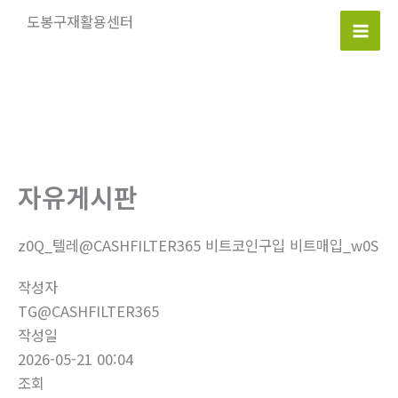
콘
도봉구재활용센터
텐
Mai
츠
로
Men
건
너
뛰
기
자유게시판
z0Q_텔레@CASHFILTER365 비트코인구입 비트매입_w0S
작성자
TG@CASHFILTER365
작성일
2026-05-21 00:04
조회