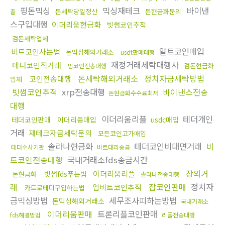
핑돈믹싱
믹싱재테크
바이낸
돈세탁당일정산
돈현금화문의
출
스구입대행
이더리움현금화
빗썸코인추적
검돈세탁업체
알트코인매입
비트코인사는법
돈믹싱해외거래소
usdt판매대행
재정거래세탁대행사
테더코인직거래
검돈현금화
밈코인전송대행
돈세탁해외거래소
정치자금세탁방법
코인전송대행
업체
빗썸코인추적
xrp전송대행
바이낸스전송
돈현금화수수료최저
대행
이더리움리플
테더개인
테더코인판매
이더리움매입
usdc매입
거래
재테크자금세탁문의
모든코인고가매입
솔라나현금화
테더코인비대면거래
비
테더수사기관
비트대리송금
트코인전송대행
국내거래소fds송금시간
장외거
이더리움리플
빗썸fds푸는법
돈현금화
솔라나전송대행
래
잡코인판매
정치자
업비트코인추적
카드로테더구입하는법
금믹싱방법
세무조사피하는방법
돈믹싱해외거래소
국내거래소
이더리움판매
트론리플코인판매
fds해결방법
리플전송대행