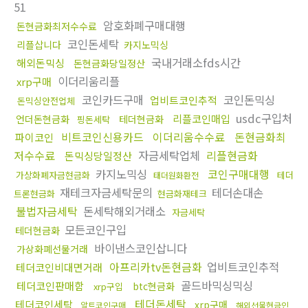
51
암호화폐구매대행
돈현금화최저수수료
코인돈세탁
리플삽니다
카지노믹싱
국내거래소fds시간
해외돈믹싱
돈현금화당일정산
이더리움리플
xrp구매
코인카드구매
코인돈믹싱
업비트코인추적
돈믹싱안전업체
usdc구입처
리플코인매입
언더돈현금화
테더현금화
핑돈세탁
비트코인신용카드
이더리움수수료
돈현금화최
파이코인
저수수료
자금세탁업체
리플현금화
돈믹싱당일정산
카지노믹싱
코인구매대행
가상화폐자금현금화
테더
태더원화환전
재테크자금세탁문의
테더손대손
트론현금화
현금화재테크
불법자금세탁
돈세탁해외거래소
자금세탁
모든코인구입
테더현금화
바이낸스코인삽니다
가상화폐선물거래
아프리카tv돈현금화
업비트코인추적
테더코인비대면거래
골드바믹싱믹싱
테더코인판매함
btc현금화
xrp구입
테더돈세탁
테더코인세탁
xrp구매
알트코인구매
해외선물현금인