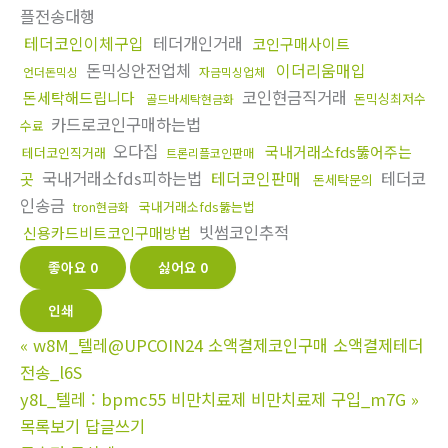
플전송대행
테더코인이체구입
테더개인거래
코인구매사이트
돈믹싱안전업체
이더리움매입
언더돈믹싱
자금믹싱업체
코인현금직거래
돈세탁해드립니다
돈믹싱최저수
골드바세탁현금화
카드로코인구매하는법
수료
오다집
국내거래소fds뚫어주는
테더코인직거래
트론리플코인판매
국내거래소fds피하는법
테더코인판매
테더코
곳
돈세탁문의
인송금
국내거래소fds뚫는법
tron현금화
빗썸코인추적
신용카드비트코인구매방법
좋아요
0
싫어요
0
인쇄
«
w8M_텔레@UPCOIN24 소액결제코인구매 소액결제테더
전송_l6S
y8L_텔레 : bpmc55 비만치료제 비만치료제 구입_m7G
»
목록보기
답글쓰기