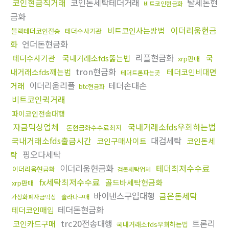
코인현금직거래
코인돈세탁테더거래
탈세돈현
비트코인현금화
금화
이더리움현금
비트코인사는방법
블랙테더코인전송
테더수사기관
화
언더돈현금화
리플현금화
테더수사기관
국내거래소fds뚫는법
국
xrp판매
tron현금화
내거래소fds깨는법
테더코인비대면
테더트론파는곳
이더리움리플
테더손대손
거래
btc현금화
비트코인퀵거래
파이코인전송대행
자금믹싱업체
국내거래소fds우회하는법
돈현금화수수료최저
국내거래소fds출금시간
대검세탁
코인구매사이트
코인돈세
핑오다세탁
탁
이더리움현금화
테더최저수수료
이더리움현금화
검돈세탁업체
fx세탁최저수수료
골드바세탁현금화
xrp판매
바이낸스구입대행
금은돈세탁
가상화폐자금믹싱
솔라나구매
테더돈현금화
테더코인매입
trc20전송대행
트론리
코인카드구매
국내거래소fds우회하는법