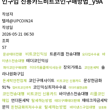
인구입 신용카드비트코인구매방법_y9A
작성자
텔레@UPCOIN24
작성일
2026-05-21 06:50
조회
57
비트코인믹싱
트론리플 전송대행
문상테더전환
바
오다집수수료
테더코인믹싱
이낸스전송대행
장외거래소
솔
이더리움클레식사는곳
파이코인구매대행
코인돈세탁
라나원화구입
코인구매사이트
문상현금화
돈세탁안전업체
비트코인 신용카드
91%
코인믹싱최저수수료
업비트코인추적
이더리움현금화
코인전송대행
비트코인 신용카드
바이낸스전송대행
리플코인
매입
언더돈세탁
재테크자금세탁
탈세하는방법
테더구매테더판매
문의
탈세하는방법
돈현금화최저수수료
바이낸스구입대행
암호화