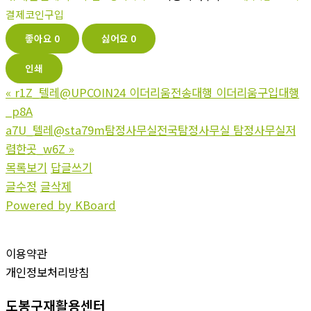
결제코인구입
좋아요
0
싫어요
0
인쇄
«
r1Z_텔레@UPCOIN24 이더리움전송대행 이더리움구입대행
_p8A
a7U_텔레@sta79m탐정사무실전국탐정사무실 탐정사무실저
렴한곳_w6Z
»
목록보기
답글쓰기
글수정
글삭제
Powered by KBoard
이용약관
개인정보처리방침
도봉구재활용센터