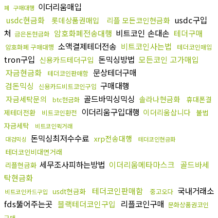
이더리움매입
폐
구매대행
usdc현금화
usdc구입
롯데상품권매입
리플 모든코인현금화
처
암호화폐전송대행
비트코인 손대손
테더구매
금은돈현금화
소액결제테더전송
비트코인사는법
암호화폐 구매대행
테더코인매입
tron구입
돈믹싱방법
모든코인 고가매입
신용카드테더구입
자금현금화
문상테더구매
테더코인판매함
검돈믹싱
구매대행
신용카드비트코인구입
골드바믹싱믹싱
자금세탁문의
솔라나현금화
휴대폰결
btc현금화
이더리움구입대행
이더리움삽니다
제테더전환
불법
비트코인환전
자금세탁
비트코인퀵거래
돈믹싱최저수수료
xrp전송대행
대검믹싱
테더코인현금화
테더코인비대면거래
세무조사피하는방법
이더리움메타마스크
골드바세
리플현금화
탁현금화
테더코인판매함
국내거래소
usdt현금화
중고오다
비트코인카드구입
fds뚫어주는곳
블랙테더코인구입
리플코인구매
문화상품권코인
구매