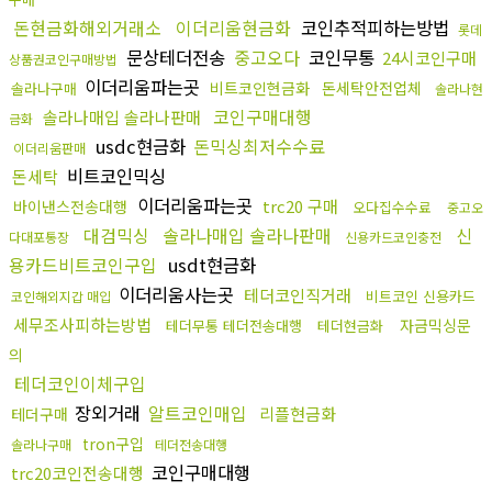
돈현금화해외거래소
이더리움현금화
코인추적피하는방법
롯데
문상테더전송
중고오다
코인무통
24시코인구매
상품권코인구매방법
이더리움파는곳
비트코인현금화
돈세탁안전업체
솔라나구매
솔라나현
코인구매대행
솔라나매입 솔라나판매
금화
usdc현금화
돈믹싱최저수수료
이더리움판매
비트코인믹싱
돈세탁
이더리움파는곳
trc20 구매
바이낸스전송대행
오다집수수료
중고오
대검믹싱
솔라나매입 솔라나판매
신
다대포통장
신용카드코인충전
용카드비트코인구입
usdt현금화
이더리움사는곳
테더코인직거래
비트코인 신용카드
코인해외지갑 매입
세무조사피하는방법
자금믹싱문
테더무통 테더전송대행
테더현금화
의
테더코인이체구입
장외거래
알트코인매입
리플현금화
테더구매
tron구입
솔라나구매
테더전송대행
코인구매대행
trc20코인전송대행