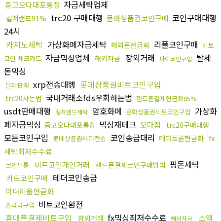
자금세탁업체
중고오다대포통장
trc20 구매대행
코인구매대행
문화상품권코인구매
컬쳐랜드91%
24시
카지노세탁
가상화폐자금세탁
리플코인구매
해외돈현금화
비트
자금믹싱업체
장외거래
탈세
해외자금
코인 체크카드
파이코인구입
돈믹싱
xrp전송대행
롯데상품권비트코인구입
블테판매
국내거래소fds우회하는법
trc20사는법
핸드폰결제현금화85%
usdt판매대행
암호화폐
가상화
문화상품권비트코인구입
컬쳐랜드세탁
폐자금믹싱
믹싱재테크
오다집
중고오다대포통장
trc20구매대행
모든코인구입
코인송금대리
fx
테더트론현금화
롯데상품권테더전송
세탁최저수수료
핑돈세탁
비트코인개인거래
핸드폰결제코인구매방법
코인무통
테더코인송금
카드코인구매
이더리움현금화
비트코인환전
솔라나구입
휴대폰결제비트구입
fx믹싱최저수수료
소액
장외거래
해외자금