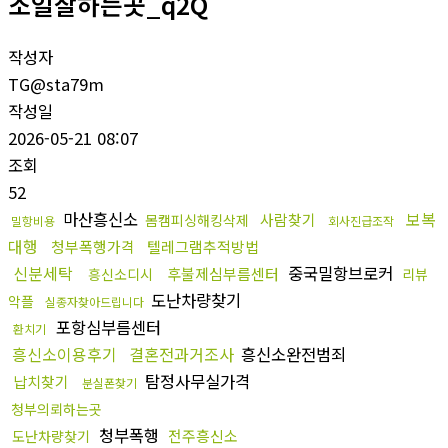
소일잘하는곳_q2Q
작성자
TG@sta79m
작성일
2026-05-21 08:07
조회
52
마산흥신소
보복
사람찾기
몸캠피싱해킹삭제
밀항비용
회사진급조작
대행
청부폭행가격
텔레그램추적방법
신분세탁
중국밀항브로커
후불제심부름센터
흥신소디시
리뷰
도난차량찾기
악플
실종자찾아드립니다
포항심부름센터
환치기
흥신소이용후기
결혼전과거조사
흥신소완전범죄
탐정사무실가격
납치찾기
분실폰찾기
청부의뢰하는곳
청부폭행
전주흥신소
도난차량찾기