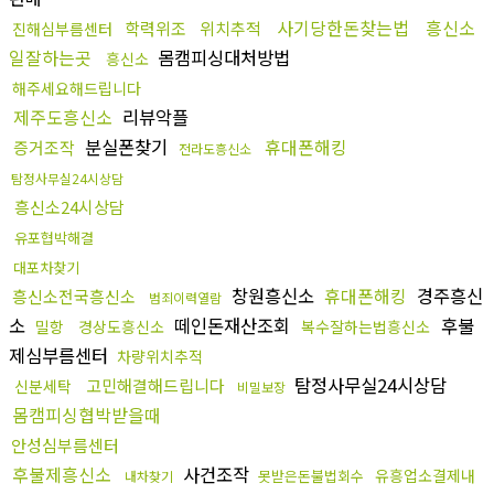
사기당한돈찾는법
흥신소
학력위조
위치추적
진해심부름센터
일잘하는곳
몸캠피싱대처방법
흥신소
해주세요해드립니다
제주도흥신소
리뷰악플
분실폰찾기
휴대폰해킹
증거조작
전라도흥신소
탐정사무실24시상담
흥신소24시상담
유포협박해결
대포차찾기
창원흥신소
휴대폰해킹
경주흥신
흥신소전국흥신소
범죄이력열람
소
떼인돈재산조회
후불
밀항
경상도흥신소
복수잘하는법흥신소
제심부름센터
차량위치추적
탐정사무실24시상담
고민해결해드립니다
신분세탁
비밀보장
몸캠피싱협박받을때
안성심부름센터
후불제흥신소
사건조작
유흥업소결제내
못받은돈불법회수
내차찾기