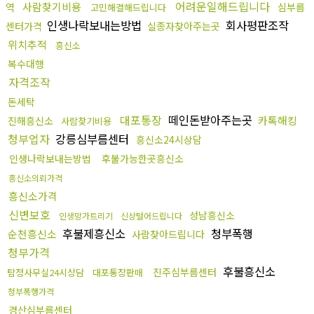
어려운일해드립니다
사람찾기비용
역
심부름
고민해결해드립니다
인생나락보내는방법
회사평판조작
센터가격
실종자찾아주는곳
위치추적
흥신소
복수대행
자격조작
돈세탁
대포통장
떼인돈받아주는곳
카톡해킹
진해흥신소
사람찾기비용
청부업자
강릉심부름센터
흥신소24시상담
인생나락보내는방법
후불가능한곳흥신소
흥신소의뢰가격
흥신소가격
신변보호
성남흥신소
인생망가트리기
신상털어드립니다
후불제흥신소
청부폭행
순천흥신소
사람찾아드립니다
청부가격
후불흥신소
진주심부름센터
탐정사무실24시상담
대포통장판매
청부폭행가격
경산심부름센터