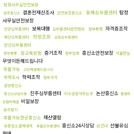
탐정사무실안전보장
결혼전재산조사
동해심부름센터
탐정
안전보장흥신소
원주흥신소
사무실안전보장
보복대행
자격증조작
안양심부름센터
심부름센터완전범죄
청부폭행
차량조회
예산심부름센터
군포심부름센터
안산심부름센터
증거조작
흥신소안전보장
참교육방법
청부업체
억울한일
청부폭행
무엇이든해드립니다
후불가능
고민해결해드립니다
학력조작
학력조사
청부가격
광양흥신소
진주심부름센터
논산흥신소
미수금받아주는곳
흥신소상담비용
몸캠피
비밀보장
싱협박해결
유괴찾기
재산열람
후불가능한곳흥신소
흥신소24시상담
선불유심
상간녀
유흥업소결제내역
후불심부름센터
판매