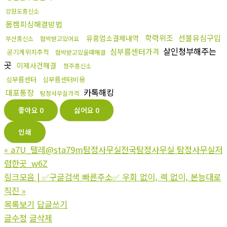
강원도흥신소
몸캠피싱해결방법
학력위조
선불유심구입
유흥업소결제내역
부산흥신소
협박받고있어요
살인청부해주는
심부름센터가격
공기계위치추적
협박받고있을때해결
곳
미제사건해결
청주흥신소
심부름센터
심부름센터비용
카톡해킹
대포통장
탐정사무실가격
좋아요
0
싫어요
0
인쇄
«
a7U_텔레@sta79m탐정사무실전국탐정사무실 탐정사무실저
렴한곳_w6Z
링크모음 | ✅구글검색 빠른주소✅ 우회 없이, 렉 없이, 본능대로
직진
»
목록보기
답글쓰기
글수정
글삭제