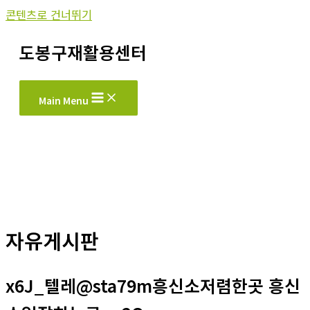
콘텐츠로 건너뛰기
도봉구재활용센터
Main Menu
자유게시판
x6J_텔레@sta79m흥신소저렴한곳 흥신