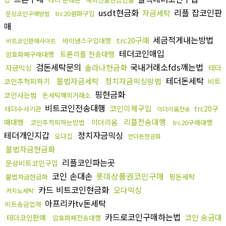
usdt현금화
리플 잡코인판
자금세탁
trc20원화구입
문상코인구매방법
매
세금적게내는방법
trc20구매
바이낸스구입대행
비트코인판매사이트
테더코인매입
트론리플 전송대행
암호화폐구매대행
검돈세탁문의
국내거래소fds깨는법
솔라나현금화
자금믹싱
테더
테더돈세탁
불법자금세탁
정치자금믹싱방법
코인추척피하기
비트
핑현금화
코인사는법
돈세탁해외거래소
비트코인전송대행
코인이체구입
trc20구
테더수사기관
이더리움전송
리플전송대행
매대행
이더리움
코인추적피하는방법
trc20구매대행
테더개인지갑
정치자금믹싱
오다집
언더돈현금화
불법자금현금화
리플코인파는곳
문상비트코인구입
코인 손대손
롯데상품권코인구매
핑돈세탁
불법자금현금화
카드 비트코인현금화
오다믹싱
카지노세탁
아프리카tv돈세탁
비트송금업체
카드로코인구매하는법
코인 송금대
테더코인판매
암호화폐전송대행