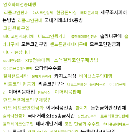
암호화폐전송대행
세무조사피하
리플코인판매
현금돈믹싱
테더돈세탁
24시코인업체
는방법
국내거래소fds증빙
리플코인판매
코인원화구입
솔라나판매
비트코인퀵거래
솔
테더코인계좌이체
블랙테더코인전송
모든코인구입
모든코인현금화
라나구매
핸드폰결제테더구매
이더리움삽니다
xrp전송대행
소액결제코인구매방법
usdt현금화
오다집수수료
이더리움클레식판매
카지노믹싱
컬쳐랜드세탁
바이낸스구입대행
불법자금믹싱
비트코인 현금화
리플코인구매
비트코인환전
돈세탁문의
이더리움매
이더리움매입
이더리움판매
입
핑돈믹싱
핸드폰결제코인구매방법
카드 비트코인현금화
이더리움전송
돈현금화안전업체
환치기
국내거래소fds송금시간
솔라나현금화
트론리플코인판매
빗썸코인추적
테더개인거래
코인 현금화 수수료
블랙테더코인구입
휴대폰결제비트구
트론구매
블랙테더코인구입
테더 손대손
해외선물현금인출
입