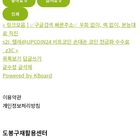
좋아요
0
싫어요
0
인쇄
«
링크모음 | ✅구글검색 빠른주소✅ 우회 없이, 렉 없이, 본능대
로 직진
s2I_텔레@UPCOIN24 비트코인 손대손 코인 현금화 수수료
_z3C
»
목록보기
답글쓰기
글수정
글삭제
Powered by KBoard
이용약관
개인정보처리방침
도봉구재활용센터