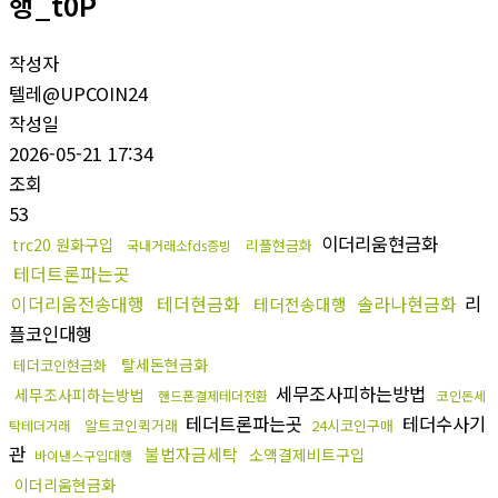
행_t0P
작성자
텔레@UPCOIN24
작성일
2026-05-21 17:34
조회
53
이더리움현금화
trc20 원화구입
리플현금화
국내거래소fds증빙
테더트론파는곳
이더리움전송대행
테더현금화
솔라나현금화
리
테더전송대행
플코인대행
탈세돈현금화
테더코인현금화
세무조사피하는방법
세무조사피하는방법
핸드폰결제테더전환
코인돈세
테더트론파는곳
테더수사기
알트코인퀵거래
24시코인구매
탁테더거래
관
불법자금세탁
소액결제비트구입
바이낸스구입대행
이더리움현금화