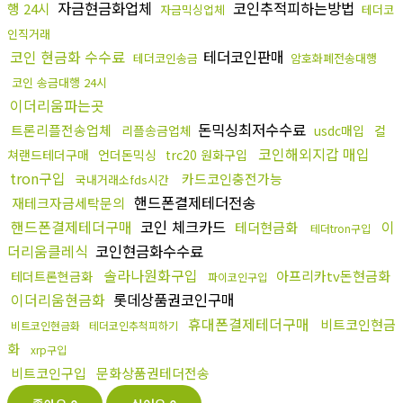
자금현금화업체
코인추적피하는방법
행 24시
자금믹싱업체
테더코
인직거래
코인 현금화 수수료
테더코인판매
테더코인송금
암호화폐전송대행
코인 송금대행 24시
이더리움파는곳
돈믹싱최저수수료
트론리플전송업체
리플송금업체
usdc매입
컬
코인해외지갑 매입
쳐랜드테더구매
언더돈믹싱
trc20 원화구입
tron구입
카드코인충전가능
국내거래소fds시간
핸드폰결제테더전송
재테크자금세탁문의
핸드폰결제테더구매
코인 체크카드
이
테더현금화
테더tron구입
더리움클레식
코인현금화수수료
솔라나원화구입
아프리카tv돈현금화
테더트론현금화
파이코인구입
이더리움현금화
롯데상품권코인구매
휴대폰결제테더구매
비트코인현금
비트코인현금화
테더코인추척피하기
화
xrp구입
비트코인구입
문화상품권테더전송