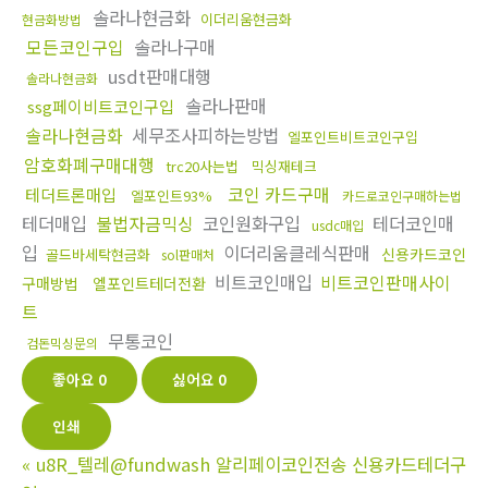
솔라나현금화
이더리움현금화
현금화방법
모든코인구입
솔라나구매
usdt판매대행
솔라나현금화
솔라나판매
ssg페이비트코인구입
솔라나현금화
세무조사피하는방법
엘포인트비트코인구입
암호화폐구매대행
trc20사는법
믹싱재테크
코인 카드구매
테더트론매입
엘포인트93%
카드로코인구매하는법
테더매입
불법자금믹싱
코인원화구입
테더코인매
usdc매입
입
이더리움클레식판매
신용카드코인
골드바세탁현금화
sol판매처
비트코인매입
비트코인판매사이
구매방법
엘포인트테더전환
트
무통코인
검돈믹싱문의
좋아요
0
싫어요
0
인쇄
«
u8R_텔레@fundwash 알리페이코인전송 신용카드테더구