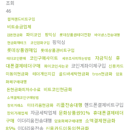
조회
46
컬쳐랜드비트구입
비트송금업체
파이코인
핑믹싱
롯데상품권테더전환
검돈현금화
바이낸스전송대행
핑믹싱
현금화재테크
코인원화구입
롯데상품권매입
롯데상품권비트구입
자금믹싱
휴
코인구매사이트
테더코인판매
세무조사피하는방법
대폰결제테더구매
코인계좌이체구입
신용카드
파이코인사는곳
미동의현금화
테더개인지갑
골드바세탁현금화
tron현금화
암호
화폐구매대행
비트코인현금화
돈현금화최저수수료
소액결제코인구매방법
리플전송대행
핸드폰결제비트구입
이더리움현금화
장외거래소
자금세탁업체
문화상품권91%
휴대폰결제테더
장외거래업체
구매
이더리움전송대행
소액결제현금화
암호화폐구매대행
85%
이더리움전송
신용카드미동의현금화