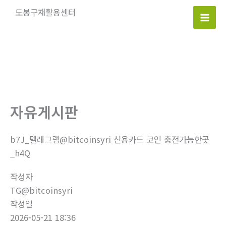
콘
도봉구재활용센터
텐
Mai
츠
로
Men
건
너
뛰
기
자유게시판
b7J_텔래그램@bitcoinsyri 신용카드 코인 충전가능한곳
_h4Q
작성자
TG@bitcoinsyri
작성일
2026-05-21 18:36