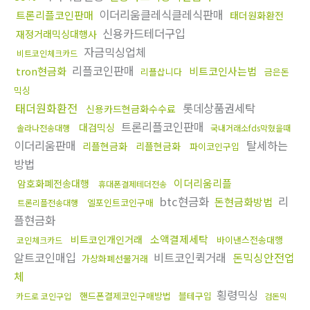
이더리움클레식클레식판매
트론리플코인판매
태더원화환전
신용카드테더구입
재정거래믹싱대행사
자금믹싱업체
비트코인체크카드
리플코인판매
tron현금화
비트코인사는법
리플삽니다
금은돈
믹싱
태더원화환전
롯데상품권세탁
신용카드현금화수수료
트론리플코인판매
대검믹싱
솔라나전송대행
국내거래소fds막혔을때
이더리움판매
탈세하는
리플현금화
리플현금화
파이코인구입
방법
이더리움리플
암호화폐전송대행
휴대폰결제테더전송
btc현금화
리
돈현금화방법
엘포인트코인구매
트론리플전송대행
플현금화
소액결제세탁
비트코인개인거래
바이낸스전송대행
코인체크카드
알트코인매입
비트코인퀵거래
돈믹싱안전업
가상화폐선물거래
체
횡령믹싱
핸드폰결제코인구매방법
블테구입
카드로 코인구입
검돈믹