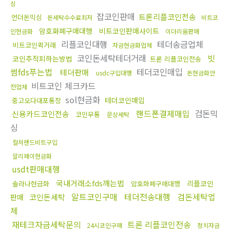
싱
잡코인판매
트론리플코인전송
언더돈믹싱
돈세탁수수료최저
비트코
암호화폐구매대행
비트코인판매사이트
인현금화
이더리움판매
리플코인대행
테더송금업체
비트코인퀵거래
자금현금화업체
코인돈세탁테더거래
빗
코인추적피하는방법
트론 리플코인전송
썸fds푸는법
테더코인매입
테더판매
usdc구입대행
돈현금화안
비트코인 체크카드
전업체
sol현금화
테더코인매입
중고오다대포통장
핸드폰결제매입
검돈믹
신용카드코인전송
코인무통
문상세탁
싱
컬쳐랜드비트구입
알리페이현금화
usdt판매대행
국내거래소fds깨는법
리플코인
솔라나현금화
암호화폐구매대행
알트코인구매
테더전송대행
검돈세탁업
코인돈세탁
판매
체
재테크자금세탁문의
트론 리플코인전송
24시코인구매
정치자금