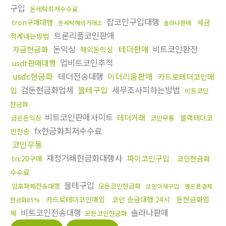
구입
돈세탁최저수수료
잡코인구입대행
tron구매대행
세금
돈세탁해외거래소
솔라나판매
트론리플코인판매
적게내는방법
돈믹싱
테더판매
비트코인환전
자금현금화
해외돈믹싱
업비트코인추적
usdt판매대행
usdc현금화
테더전송대행
이더리움판매
카드로테더코인매
검돈현금화업체
블테구입
세무조사피하는방법
입
비트코인
현금화
비트코인판매사이트
테더거래
블랙테더코
금은돈믹싱
코인무통
fx현금화최저수수료
인전송
코인무통
재정거래현금화대행사
파이코인구입
trc20구매
코인현금화
수수료
블테구입
암호화폐전송대행
모든코인현금화
코인이체구입
핸드폰결제
카드로테더코인매입
코인 송금대행 24시
돈현금화업
현금화85%
비트코인전송대행
솔라나판매
체
모든코인현금화