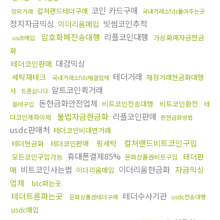
코인 카드구매
컬쳐랜드테더구매
장외거래
국내거래소fds뚫어주는곳
정치자금믹싱
빗썸코인추적
이더리움매입
암호화폐전송대행
리플코인대행
가상화폐자금현금
usdt매입
화
대검믹싱
테더코인판매
테더거래
세탁재테크
재정거래현금화대행
국내거래소fds해결업체
알트코인퀵거래
사
트론삽니다
돈현금화안전업체
비트코인전송대행
비트코인환전
테
블테구입
불법자금현금화
리플코인판매
더코인계좌이체
돈현금화방법
usdc판매처
테더코인비대면거래
컬쳐랜드비트코인구입
핑세탁
테더현금화
테더코인판매
휴대폰결제85%
테더판
모든코인구입가능
문화상품권비트구입
비트코인사는법
이더리움현금화
자금믹싱
매
이더리움매입
업체
btc파는곳
테더트론파는곳
테더수사기관
문화상품권테더구매
usdc전송대행
usdc매입