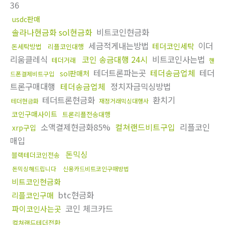
36
usdc판매
솔라나현금화 sol현금화
비트코인현금화
세금적게내는방법
이더
테더코인세탁
돈세탁방법
리플코인대행
리움클레식
코인 송금대행 24시
비트코인사는법
테더거래
핸
테더트론파는곳
테더송금업체
테더
sol판매처
드폰결제비트구입
트론구매대행
테더송금업체
정치자금믹싱방법
테더트론현금화
환치기
테더현금화
재정거래믹싱대행사
코인구매사이트
트론리플전송대행
소액결제현금화85%
컬쳐랜드비트구입
리플코인
xrp구입
매입
돈믹싱
블랙테더코인전송
돈믹싱해드립니다
신용카드비트코인구매방법
비트코인현금화
btc현금화
리플코인구매
코인 체크카드
파이코인사는곳
컬쳐랜드테더전환