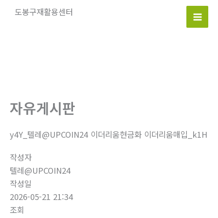
콘
도봉구재활용센터
텐
Mai
츠
로
Men
건
너
뛰
기
자유게시판
y4Y_텔레@UPCOIN24 이더리움현금화 이더리움매입_k1H
작성자
텔레@UPCOIN24
작성일
2026-05-21 21:34
조회