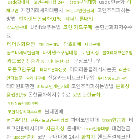
usdc현금화
tron구매대행
usdc판매처
이
코인구매대행 24시
재정거래세탁대행사
코인추적피하는
체코인
모든코인현금화
방법
컬쳐랜드현금화91%
테더트론매입
빗썸fds푸는법
코인 카드구매
돈현금화최저수수
잡코인판매
료
테더원화환전
암호화폐
테더구매
이더리움매입
바이낸스구입대행
코인믹싱
골드바세탁현금화
블랙테더코인구입
카드코인전송가능
문상코인구입
테더돈현금화
모든코인구입
이더리움클레식사는곳
리플코
테더트론파는곳
신용카드비트코인구입
인파는곳
솔라나구매
롯데상품권코인구입
태더원화환전
코인추적피하는방법
문화상
비트코인개인거래
품권91%
돈현금화최저수수료
코인돈현금화
롯데상품권테더구매
블테판매
코인믹싱최저수수료
파이코인판매
tron현금화
비
현금돈믹싱
신용카드코인구매방법
트코인판매사이트
자금믹싱
돈세탁
대검현금
tron전송대행
화
코인 구매대행 24시
환치기
핸드폰결제코인
usdc현금화