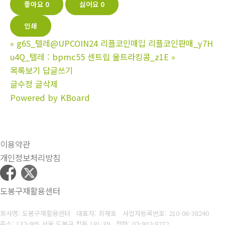
좋아요
0
싫어요
0
인쇄
«
g6S_텔레@UPCOIN24 리플코인매입 리플코인판매_y7H
u4Q_텔레 : bpmc55 센트립 울트라킹콩_z1E
»
목록보기
답글쓰기
글수정
글삭제
Powered by KBoard
이용약관
개인정보처리방침
도봉구재활용센터
회사명: 도봉구재활용센터 대표자: 최재호
사업자등록번호: 210-06-38240
주소: 132-905 서울 도봉구 창동 181-39
전화: 02-902-8272