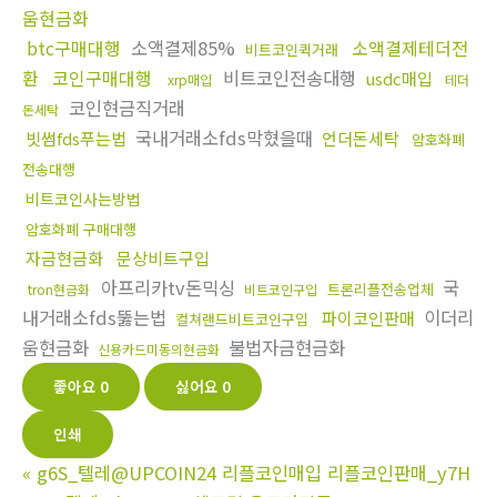
움현금화
btc구매대행
소액결제85%
소액결제테더전
비트코인퀵거래
환
코인구매대행
비트코인전송대행
usdc매입
xrp매입
테더
코인현금직거래
돈세탁
국내거래소fds막혔을때
빗썸fds푸는법
언더돈세탁
암호화폐
전송대행
비트코인사는방법
암호화폐 구매대행
자금현금화
문상비트구입
아프리카tv돈믹싱
국
트론리플전송업체
tron현금화
비트코인구입
내거래소fds뚫는법
이더리
파이코인판매
컬쳐랜드비트코인구입
움현금화
불법자금현금화
신용카드미동의현금화
좋아요
0
싫어요
0
인쇄
«
g6S_텔레@UPCOIN24 리플코인매입 리플코인판매_y7H