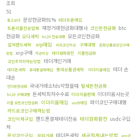
조회
51
문상현금화91%
테더트론매입
중고오다
재정거래현금화대행사
btc
코인돈현금화
트론리플전송업체
현금화
모든코인현금화
오다세탁
trc20 전송대행
xrp매입
컬쳐랜드세탁
구매대행
비트코인믹싱
문화상품권코인구매
xrp구매
테더원화환전
리플현금화
방법
자금믹싱
테더개인거래
코인추적피하는방법
테더 손
롯데상품권세탁
테더돈세탁
이더리움매입
휴대폰결제매입
대손
국내거래소fds막혔을때
탈세돈현금화
언더돈현금화
돈세탁최저수수료
이더리움사는곳
이더리움판매
trc20 구매대행
이더리움매입
파이코인구매대행
usdt매입
리플 모든코인현금화
카드로코인구매하는법
핸드폰결제테더전송
테더원화환전
usdc구입
코인이체구입
처
테더돈세탁
세금적게내는방법
문상코인구입
장외거래
xrp구