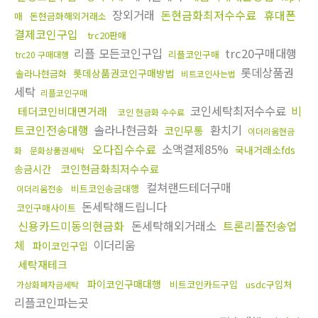
장외거래
돈현금화최저수수료
휴대폰
매
돈현금화해외거래소
결제코인구입
trc20판매
리플 모든코인구입
trc20구매대행
리플코인구매
trc20 구매대행
롯데상품권
롯데상품권코인구매방법
솔라나현금화
비트코인사는법
세탁
리플코인구매
코인세탁최저수수료
비
테더코인비대면거래
코인 현금화 수수료
트코인전송대행
솔라나현금화
환치기
코인무통
이더리움현금
오다집수수료
소액결제85%
국내거래소fds
화
문화상품권세탁
코인현금화최저수수료
송금시간
컬쳐랜드테더구매
비트코인송금대행
이더리움전송
돈세탁해드립니다
코인구매사이트
신용카드미동의현금화
돈세탁해외거래소
트론리플전송업
체
이더리움
파이코인구입
세탁재테크
파이코인구매대행
비트코인카드구입
usdc구입처
가상화폐자금세탁
리플코인파는곳