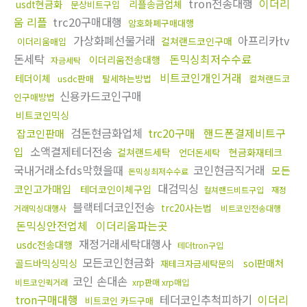
tron전송대행
이더리
usdt현금화
리플송금업체
문상비트구입
움 리플
trc20구매대행
암호화폐구매대행
가상화폐선물거래
아프리카tv
컬쳐랜드코인구매
이더리움매입
돈세탁
돈믹싱최저수수료
이더리움전송대행
자금세탁
비트코인개인거래
테더이체
usdc판매
탈세하는방법
컬쳐랜드코
신용카드코인구매
인구매방법
비트코인믹싱
검돈현금화업체
trc20구매
핸드폰결제비트구
잡코인판매
입
소액결제테더전송
컬쳐랜드세탁
현금화재테크
언더돈세탁
국내거래소fds막혔을때
코인현금직거래
모든
돈믹싱최저수수료
대검믹싱
코인고가매입
테더코인이체구입
컬쳐랜드비트구입
재정
블랙테더코인전송
trc20사는법
거래믹싱대행사
비트코인전송대행
돈믹싱안전업체
이더리움파는곳
재정거래세탁대행사
usdc전송대행
테더tron구입
모든코인현금화
골드바믹싱믹싱
sol판매처
재테크자금세탁문의
코인 손대손
비트코인퀵거래
xrp판매 xrp매입
tron구매대행
테더코인추척피하기
이더리
비트코인 카드구매