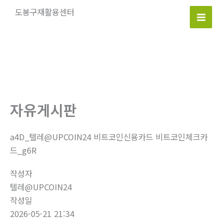
콘
도봉구재활용센터
텐
Mai
츠
로
Men
건
너
뛰
기
자유게시판
a4D_텔레@UPCOIN24 비트코인신용카드 비트코인체크카
드_g6R
작성자
텔레@UPCOIN24
작성일
2026-05-21 21:34