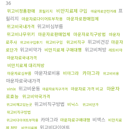
36
비만치료제 구입
프
위고비정품판매
프릴리지
마운자로안전거래
릴리지
마운자로판매업체
마운자로다이어트부작용
위고비심부름
위고비국내가격
위고비나무위키
마운자로판매업체
마운자로직구방법
마운자
위고비건강
마운자
로주사
위고비직구
위고비구입
위고비구입후기
위고비약가
위고비처방
로단가
비만치료제 구매대행
레트비아
마운자로국내가격
비만치료제 대리처방
마운자로비용
카마그라
비아그라
마운자로심부름
위고비비용
마운자로국내가격
위고비운동
마운자
vinix
마운자로 가격 비교
마운자로직구가격
로효능
위고비약국가격
위고비직구방법
비닉스
위고비재고있는곳
위고비단가
위고비직구방법
카마그라
비맥스
마운자로구매대행
비만치료
위고비다이어트부작용
위고비다이어트
제 처방
비만치료제