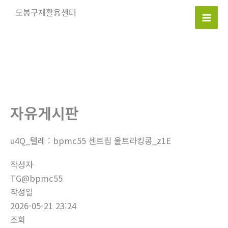
콘
도봉구재활용센터
텐
Mai
츠
로
Men
건
너
뛰
기
자유게시판
u4Q_텔레 : bpmc55 센트립 울트라킹콩_z1E
작성자
TG@bpmc55
작성일
2026-05-21 23:24
조회