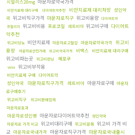
마운자로약국가격
시알리스20mg
비만치료제 대리처방
성인약
비만치료제 대리구매
다이어트약추천
위고비직구가격
마운자로직구
위고비용량
국
다이어트약
위고비비용
위고비구매
다이어트
프로코밀
레트비아
프릴리지
약추천
비만치료제
위고비
마운자로약국가격
위고비당뇨
마운자로고혈압
용량
비맥스
비만치료제 대리구매
마운자로안전거래
위고비약국가격
위고비파는곳
해포쿠
위고비런닝
위고비부작용
vinix
비만치료제 구매
다이어트약
마운자로직구가격
마운자로구매
성인약국
레트비아
마운자
로구매후기
위고비직구
위고비판매업체
마운자로효과
마운자로다이어트약추천
마운자로성인병
성인약국
위고비대리구매
위고비 가격 비
위고비운동
마운자로 가격 비교
교
마운자로직구가격
마운자로국내출시
마운자로국내가격