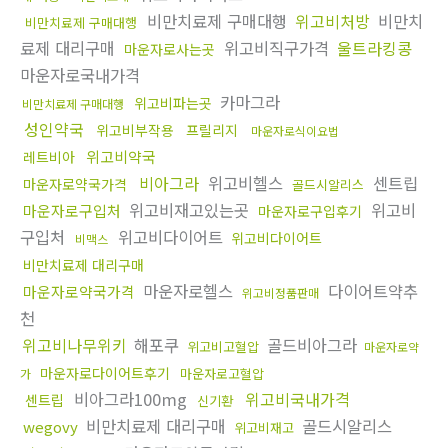
비만치료제 구매대행
위고비처방
비만치
비만치료제 구매대행
료제 대리구매
위고비직구가격
울트라킹콩
마운자로사는곳
마운자로국내가격
카마그라
위고비파는곳
비만치료제 구매대행
성인약국
위고비부작용
프릴리지
마운자로식이요법
위고비약국
레트비아
비아그라
위고비헬스
센트립
마운자로약국가격
골드시알리스
위고비재고있는곳
위고비
마운자로구입처
마운자로구입후기
구입처
위고비다이어트
위고비다이어트
비맥스
비만치료제 대리구매
마운자로헬스
다이어트약추
마운자로약국가격
위고비정품판매
천
위고비나무위키
해포쿠
골드비아그라
위고비고혈압
마운자로약
마운자로다이어트후기
마운자로고혈압
가
비아그라100mg
위고비국내가격
센트립
신기환
비만치료제 대리구매
골드시알리스
wegovy
위고비재고