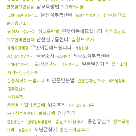
참교육방법
말못할고민상담
학교폭력해결
울산심부름센터
진주흥신소
고민바로해결흥신소
포항심부름센터
순천흥신소
무엇이든해드립니다
참교육방법
전주흥신소
탐정사무실가격
안산심부름센터
밀항브로커
유포협박받을때
무엇이든해드립니다
미제사건해결
억울한일
불륜조사
제주도심부름센터
흥신소인생망치기
cctv분석
일본밀항가격
도난차량찾기
증거조작
김해심부름센터
수원흥신소
사기당한돈찾는법
떼인돈받는법
실종자찾아드립니다
결혼전재산조사
배트남청부
경주흥신소
계좌추적
위치추적
몸캠피싱협박받을때
흥신소의뢰비용
청부가격
보복대행
공주심부름센터
용인흥신소
흥신소이용후기
청부폭행
춘천흥신소
안양심부름센터
도난폰찾기
가격
흥신소이용후기
불륜조사