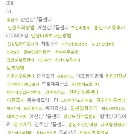
조회
53
천안심부름센터
흥신소
신상조회방법
예산심부름센터
흥신소이용후기
조선족청부
네이버해킹
인생나락보내는방법
차량조회
신상털어드립니다
사기당한돈찾는법
흥신소안전보장
청부업체브로커
복수해주실분
중국밀항
포항심부름센터
자금추적
천안심부름센터
보복대행
증거조작
대포통장판매
핀리핀청부
진주심부름센터
군포흥신소
후불제흥신소
심부름센터비밀보장
사람찾아드립니다
원주심부름센터
탐정사무실완전범죄
경주흥신소
이혼조사
복수해드립니다
공주심부름센터
고민상담고민해결
음지흥신소
일본밀항가격
포항흥신소
청부가격
비밀보장흥신소
예산심부름센터
협박받고있어
경상도심부름센터
대포폰구매
요
청부가격
진주심부름센터
흥신소상담비용
대포통장판매
유괴찾기
포항심부름센터
양산심부름센터
청부해주는곳