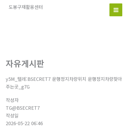
콘
도봉구재활용센터
텐
Mai
츠
로
Men
건
너
뛰
기
자유게시판
y5M_텔레:BSECRET7 운행정지차량위치 운행정지차량찾아
주는곳_g7G
작성자
TG@BSECRET7
작성일
2026-05-22 06:46