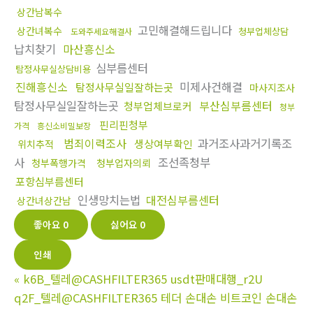
상간남복수
고민해결해드립니다
상간녀복수
청부업체상담
도와주세요해결사
납치찾기
마산흥신소
심부름센터
탐정사무실상담비용
진해흥신소
미제사건해결
탐정사무실일잘하는곳
마사지조사
탐정사무실일잘하는곳
부산심부름센터
청부업체브로커
청부
핀리핀청부
가격
흥신소비밀보장
범죄이력조사
과거조사과거기록조
생상여부확인
위치추적
사
조선족청부
청부폭행가격
청부업자의뢰
포항심부름센터
인생망치는법
대전심부름센터
상간녀상간남
좋아요
0
싫어요
0
인쇄
«
k6B_텔레@CASHFILTER365 usdt판매대행_r2U
q2F_텔레@CASHFILTER365 테더 손대손 비트코인 손대손