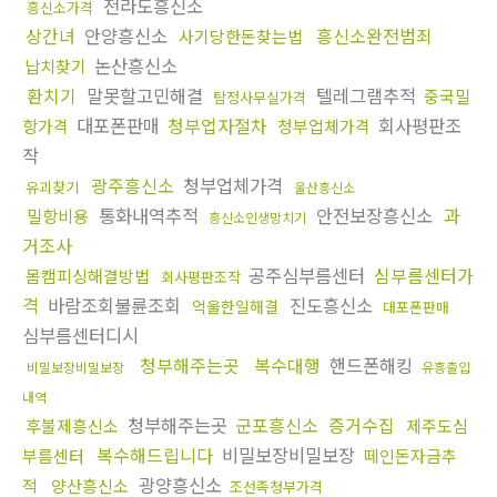
전라도흥신소
흥신소가격
상간녀
안양흥신소
흥신소완전범죄
사기당한돈찾는법
논산흥신소
납치찾기
환치기
말못할고민해결
텔레그램추적
중국밀
탐정사무실가격
대포폰판매
청부업자절차
회사평판조
항가격
청부업체가격
작
광주흥신소
청부업체가격
유괴찾기
울산흥신소
통화내역추적
안전보장흥신소
과
밀항비용
흥신소인생망치기
거조사
공주심부름센터
심부름센터가
몸캠피싱해결방법
회사평판조작
격
바람조회불륜조회
진도흥신소
억울한일해결
대포폰판매
심부름센터디시
청부해주는곳
복수대행
핸드폰해킹
비밀보장비밀보장
유흥출입
내역
청부해주는곳
군포흥신소
증거수집
후불제흥신소
제주도심
복수해드립니다
비밀보장비밀보장
부름센터
떼인돈자금추
광양흥신소
적
양산흥신소
조선족청부가격