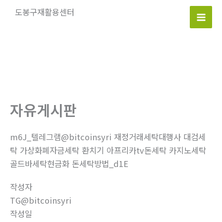
콘
도봉구재활용센터
텐
Mai
츠
로
Men
건
너
뛰
기
자유게시판
m6J_텔레그램@bitcoinsyri 재정거래세탁대행사 대검세
탁 가상화폐자금세탁 환치기 아프리카tv돈세탁 카지노세탁
골드바세탁현금화 돈세탁방법_d1E
작성자
TG@bitcoinsyri
작성일