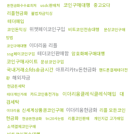
코인구매대행
중고오다
usdc판매처
돈현금화수수료최저
리플현금화
불법자금믹싱
테더매입
위챗페이코인구입
코인돈믹싱
비트코인전송대행
문상코인구매
방법
이더리움 리플
코인구매대행
테더코인판매함
암호화폐구매대행
ssg페이코인구입
코인구매사이트
문상코인구입
국내거래소fds송금시간
아프리카tv돈현금화
핸드폰결제테더전
해외자금
환
현금돈세탁
이더리움클레식클레식매입
대
카드코인충전가능
테더개인거래
검세탁
이더리움현금화
신세계상품권코인구매
리플 모든코인
이더리움
현금화
리플코인판매
개인지갑 고가매입
현금돈현금화
trc20사는법
소액결제코인구매