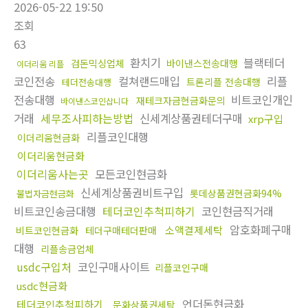
2026-05-22 19:50
조회
63
환치기
블랙테더
검돈믹싱업체
바이낸스전송대행
이더리움 리플
코인전송
컬쳐랜드매입
리플
트론리플 전송대행
테더전송대행
전송대행
비트코인개인
재테크자금현금화문의
바이낸스코인삽니다
거래
세무조사피하는방법
신세계상품권테더구매
xrp구입
리플코인대행
이더리움현금화
이더리움현금화
이더리움사는곳
모든코인현금화
신세계상품권비트구입
롯데상품권현금화94%
불법자금현금화
비트코인송금대행
테더코인추척피하기
코인현금직거래
암호화폐구매
소액결제세탁
비트코인현금화
테더구매테더판매
대행
리플송금업체
usdc구입처
코인구매사이트
리플코인구매
usdc현금화
언더돈현금화
테더코인추척피하기
문화상품권세탁