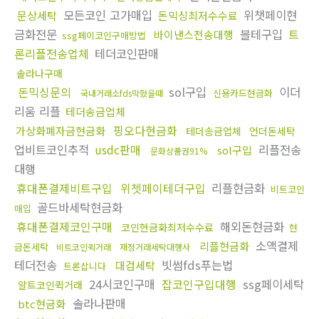
모든코인 고가매입
위챗페이현
문상세탁
돈믹싱최저수수료
금화전문
블테구입
트
바이낸스전송대행
ssg페이코인구매방법
론리플전송업체
테더코인판매
솔라나구매
돈믹싱문의
sol구입
이더
신용카드현금화
국내거래소fds막혔을때
리움 리플
테더송금업체
핑오다현금화
가상화폐자금현금화
테더송금업체
언더돈세탁
업비트코인추적
usdc판매
리플전송
sol구입
문화상품권91%
대행
휴대폰결제비트구입
위쳇페이테더구입
리플현금화
비트코인
골드바세탁현금화
매입
휴대폰결제코인구매
해외돈현금화
코인현금화최저수수료
현
소액결제
리플현금화
금돈세탁
비트코인퀵거래
재정거래세탁대행사
테더전송
빗썸fds푸는법
대검세탁
트론삽니다
24시코인구매
잡코인구입대행
ssg페이세탁
알트코인퀵거래
솔라나판매
btc현금화