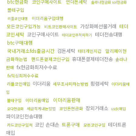
btc현금화
코인구매사이트
언더돈세탁
솔라나현금화 sol현금화
블테구입
이더리움구입대행
리플코인대행
가상화폐선물거래
테더
모든코인구입가능
비트코인판매사이트
코인세탁
코인구매사이트
테더전송대행
테더코인추척피하기
btc구매대행
국내거래소fds출금시간
검돈세탁
알리페이현
테더개인지갑
휴대폰결제테더전송
금화하는법
핸드폰결제코인구입
솔라나
fx현금화최저수수료
판매
fx믹싱최저수수료
이더리움
횡령세탁
리플코인매입
세무조사피하는방법
이더리움매
입
이더리움판매
이더리움매입
블테구입
장외거래소
코인돈현금화
세금적게내는방법
오다현금화
usdc매입
파이코인전송대행
코인 손대손
트론구매
테더트론
카드코인구입처
모든코인구입
매입