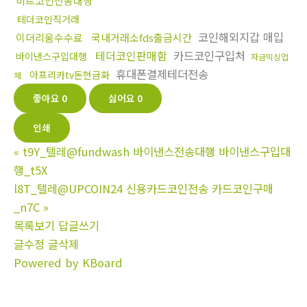
비트코인전송대행
테더코인직거래
코인해외지갑 매입
이더리움수수료
국내거래소fds출금시간
테더코인판매함
카드코인구입처
바이낸스구입대행
자금믹싱업
휴대폰결제테더전송
아프리카tv돈현금화
체
좋아요
0
싫어요
0
인쇄
«
t9Y_텔레@fundwash 바이낸스전송대행 바이낸스구입대
행_t5X
l8T_텔레@UPCOIN24 신용카드코인전송 카드코인구매
_n7C
»
목록보기
답글쓰기
글수정
글삭제
Powered by KBoard