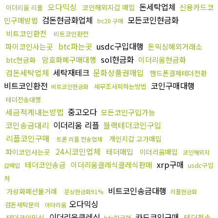
오다믹싱
돈세탁업체
신용카드코
코인해외지갑 매입
이더리움 리플
검돈현금화업체
모든코인현금화
인구매방법
trc20 구매
비트코인환전
비트코인환전
btc파는곳
usdc구입대행
파이코인사는곳
돈믹싱해외거래소
sol현금화
암호화폐구매대행
이더리움현금화
btc현금화
검돈세탁업체
세탁재테크
문화상품권매입
핸드폰결제테더전환
비트코인환전
코인구매대행
세무조사피하는방법
비트코인현금화
테더전송대행
세금적게내는방법
중고오다
모든코인구입가능
코인송금대리
이더리움 리플
블랙테더코인구입
리플코인구매
개인지갑 고가매입
트론 리플 전송업체
24시코인업체
테더매입
파이코인사는곳
이더리움매입
코인해외지
xrp구매
테더코인송금
이더리움클레식클레식판매
usdc구입
갑매입
처
비트코인송금대행
가상화폐선물거래
문상현금화91%
리플현금화
오다믹싱
검돈세탁문의
이더리움
이더리움클레식
카드코인구매
테더전송
테더코인믹싱
btc현금화