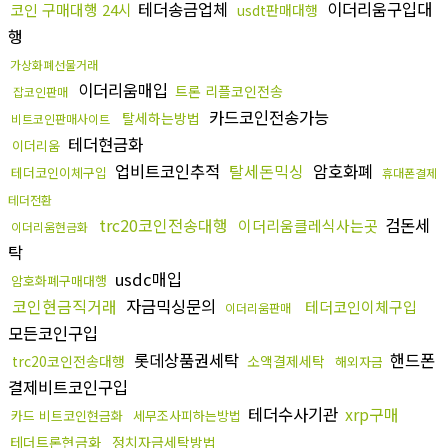
테더송금업체
이더리움구입대
코인 구매대행 24시
usdt판매대행
행
가상화폐선물거래
이더리움매입
트론 리플코인전송
잡코인판매
카드코인전송가능
탈세하는방법
비트코인판매사이트
테더현금화
이더리움
업비트코인추적
탈세돈믹싱
암호화폐
테더코인이체구입
휴대폰결제
테더전환
trc20코인전송대행
검돈세
이더리움클레식사는곳
이더리움현금화
탁
usdc매입
암호화폐구매대행
코인현금직거래
자금믹싱문의
테더코인이체구입
이더리움판매
모든코인구입
롯데상품권세탁
핸드폰
trc20코인전송대행
소액결제세탁
해외자금
결제비트코인구입
테더수사기관
xrp구매
카드 비트코인현금화
세무조사피하는방법
테더트론현금화
정치자금세탁방법