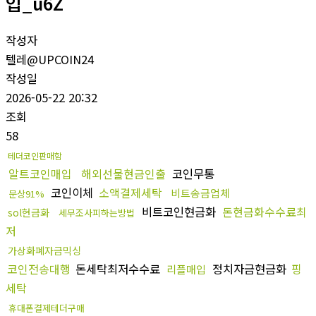
입_u6Z
작성자
텔레@UPCOIN24
작성일
2026-05-22 20:32
조회
58
테더코인판매함
알트코인매입
해외선물현금인출
코인무통
코인이체
소액결제세탁
비트송금업체
문상91%
비트코인현금화
돈현금화수수료최
sol현금화
세무조사피하는방법
저
가상화폐자금믹싱
코인전송대행
돈세탁최저수수료
정치자금현금화
핑
리플매입
세탁
휴대폰결제테더구매