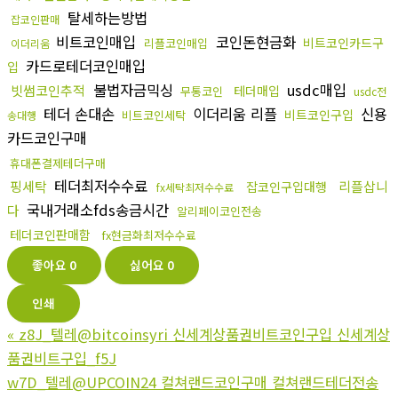
탈세하는방법
잡코인판매
비트코인매입
코인돈현금화
비트코인카드구
리플코인매입
이더리움
카드로테더코인매입
입
불법자금믹싱
usdc매입
빗썸코인추적
테더매입
무통코인
usdc전
테더 손대손
이더리움 리플
신용
비트코인구입
비트코인세탁
송대행
카드코인구매
휴대폰결제테더구매
테더최저수수료
핑세탁
리플삽니
잡코인구입대행
fx세탁최저수수료
국내거래소fds송금시간
다
알리페이코인전송
테더코인판매함
fx현금화최저수수료
좋아요
0
싫어요
0
인쇄
«
z8J_텔레@bitcoinsyri 신세계상품권비트코인구입 신세계상
품권비트구입_f5J
w7D_텔레@UPCOIN24 컬쳐랜드코인구매 컬쳐랜드테더전송