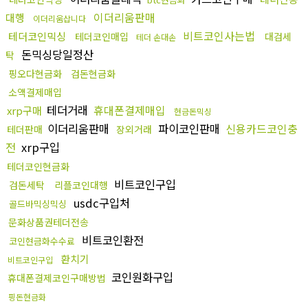
이더리움판매
대행
이더리움삽니다
비트코인사는법
테더코인믹싱
테더코인매입
대검세
테더 손대손
돈믹싱당일정산
탁
핑오다현금화
검돈현금화
소액결제매입
테더거래
휴대폰결제매입
xrp구매
현금돈믹싱
이더리움판매
파이코인판매
신용카드코인충
테더판매
장외거래
전
xrp구입
테더코인현금화
비트코인구입
검돈세탁
리플코인대행
usdc구입처
골드바믹싱믹싱
문화상품권테더전송
비트코인환전
코인현금화수수료
환치기
비트코인구입
코인원화구입
휴대폰결제코인구매방법
핑돈현금화