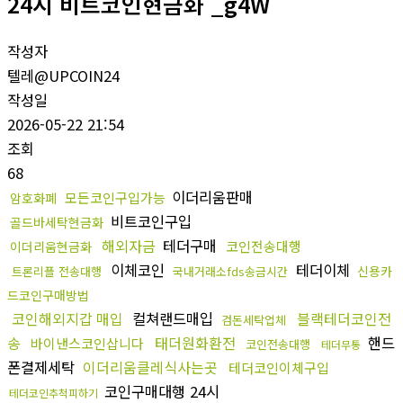
24시 비트코인현금화 _g4W
작성자
텔레@UPCOIN24
작성일
2026-05-22 21:54
조회
68
이더리움판매
모든코인구입가능
암호화폐
비트코인구입
골드바세탁현금화
해외자금
테더구매
코인전송대행
이더리움현금화
이체코인
테더이체
신용카
트론리플 전송대행
국내거래소fds송금시간
드코인구매방법
코인해외지갑 매입
컬쳐랜드매입
블랙테더코인전
검돈세탁업체
송
태더원화환전
핸드
바이낸스코인삽니다
코인전송대행
테더무통
폰결제세탁
이더리움클레식사는곳
테더코인이체구입
코인구매대행 24시
테더코인추척피하기