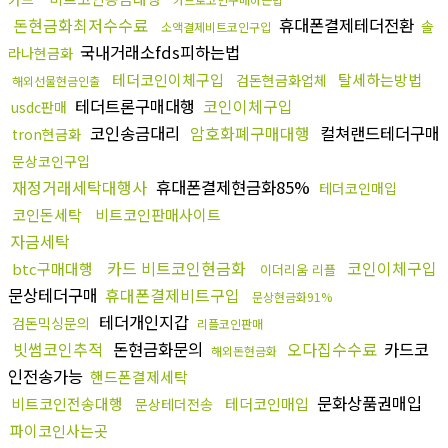
돈현금화최저수수료
휴대폰결제테더전환
솔
소액결제비트코인구입
국내거래소fds피하는법
라나현금화
테더코인이체구입
탈세하는방법
검돈현금화업체
해외선물현금인출
테더트론구매대행
코인이체구입
usdc판매
코인송금대리
암호화폐구매대행
컬쳐랜드테더구매
tron현금화
문상코인구입
재정거래세탁대행사
휴대폰결제현금화85%
테더코인매입
코인돈세탁
비트코인판매사이트
자금세탁
카드 비트코인현금화
코인이체구입
btc구매대행
이더리움 리플
문상테더구매
휴대폰결제비트구입
문상현금화91%
테더개인지갑
검돈믹싱문의
리플코인판매
빗썸코인추적
돈현금화문의
오다집수수료
카드코
해외돈현금화
인전송가능
핸드폰결제세탁
문화상품권매입
비트코인전송대행
테더코인매입
문상테더전송
파이코인사는곳