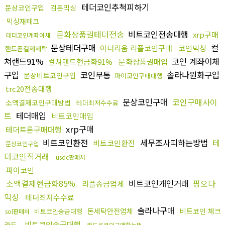
테더코인추척피하기
문상코인구입
검돈믹싱
믹싱재테크
문화상품권테더전송
비트코인전송대행
xrp구매
테더코인계좌이체
문상테더구매
컬
이더리움 리플코인구매
코인믹싱
핸드폰결제세탁
쳐랜드91%
코인 계좌이체
컬쳐랜드현금화91%
문화상품권매입
구입
코인무통
솔라나원화구입
문상비트코인구입
파이코인구매대행
trc20전송대행
문상코인구매
코인구매사이
소액결제코인구매방법
테더최저수수료
트
테더매입
비트코인매입
xrp구매
테더트론구매대행
비트코인환전
세무조사피하는방법
테
비트코인환전
문상코인구입
더코인직거래
usdc판매처
파이코인
소액결제현금화85%
비트코인개인거래
핑오다
리플송금업체
믹싱
테더최저수수료
솔라나구매
돈세탁안전업체
비트코인 체크
비트코인송금대행
sol판매처
비트코인송금대행
카드
카드로코인구매하는법