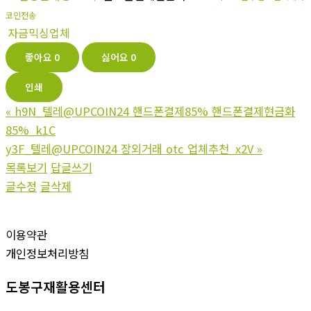
코인전송
자금믹싱업체
좋아요
0
싫어요
0
인쇄
«
h9N_텔레@UPCOIN24 핸드폰결제85% 핸드폰결제현금화
85%_k1C
y3F_텔레@UPCOIN24 장외거래 otc 업체추천_x2V
»
목록보기
답글쓰기
글수정
글삭제
이용약관
개인정보처리방침
도봉구재활용센터