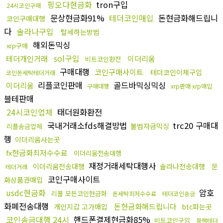
핑오다현금화
tron구입
24시코인구매
문상현금화91%
테더코인매입
돈현금화해드립니
코인구매대행
다
솔라나구입
탈세하는방법
해외돈믹싱
xrp구매
sol구입
테더개인거래
이더리움
비트코인환전
구매대행
코인구매사이트
테더코인이체구입
코인돈세탁테더거래
리플코인판매
골드바믹싱믹싱
이더리움
구매대행
xrp판매 xrp매입
블테판매
24시코인업체
태더원화환전
국내거래소fds해결방법
trc20 구매대
불법자금믹싱
리플송금업체
행
이더리움사는곳
fx현금화최저수수료
이더리움전송대행
재정거래세탁대행사
이더리움전송대행
솔라나전송대행
문
테더거래
코인구매사이트
화상품권매입
usdc현금화
암호
리플 모든코인현금화
돈세탁최저수수료
테더코인송금
화폐전송대행
돈현금화해드립니다
개인지갑 고가매입
btc파는곳
코인송금대행 24시
핸드폰결제현금화85%
비트코인구입
블랙테더