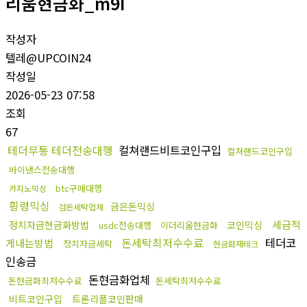
리움현금화_m9I
작성자
텔레@UPCOIN24
작성일
2026-05-23 07:58
조회
67
테더무통 테더전송대행
컬쳐랜드비트코인구입
컬쳐랜드코인구입
바이낸스전송대행
btc구매대행
카지노믹싱
횡령믹싱
금은돈믹싱
검돈세탁업체
세금적
정치자금현금화방법
코인믹싱
usdc전송대행
이더리움현금화
돈세탁최저수수료
테더코
게내는방법
정치자금세탁
현금화재테크
인송금
돈현금화업체
돈현금화최저수수료
돈세탁최저수수료
비트코인구입
트론리플코인판매