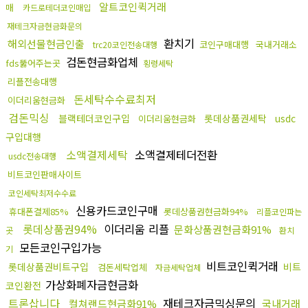
알트코인퀵거래
매
카드로테더코인매입
재테크자금현금화문의
환치기
해외선물현금인출
코인구매대행
국내거래소
trc20코인전송대행
검돈현금화업체
fds뚫어주는곳
횡령세탁
리플전송대행
돈세탁수수료최저
이더리움현금화
검돈믹싱
블랙테더코인구입
롯데상품권세탁
usdc
이더리움현금화
구입대행
소액결제세탁
소액결제테더전환
usdc전송대행
비트코인판매사이트
코인세탁최저수수료
신용카드코인구매
휴대폰결제85%
롯데상품권현금화94%
리플코인파는
롯데상품권94%
이더리움 리플
문화상품권현금화91%
곳
환치
모든코인구입가능
기
비트코인퀵거래
롯데상품권비트구입
비트
검돈세탁업체
자금세탁업체
가상화폐자금현금화
코인환전
트론삽니다
재테크자금믹싱문의
컬쳐랜드현금화91%
국내거래