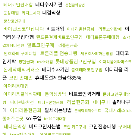
테더수사기관
테더코인판매함
돈현금화방법
대검믹싱
문상매입
카지노세탁
문상코인구매
바이낸스코인삽니다
비트매입
이
이더리움현금화
리플코인판매
더리움구입대행
핸드폰결제비트코인구입
테더트론구매대행
소액
알트코인구매
리플현금화
결제테더전환
트론리플 전송대행
테더코
암호화폐 구매대행
세무조사피하는방법
인세탁
롯데상품권코인구입
핑현금화
usdc매입
이더리움메타마스크
돈세탁해외거래소
테더수사기관
이더리움 리
블랙테더코인구입
플
코인 손대손
휴대폰결제현금화85%
이더리움매입
비트코인퀵거래
이더리움클레식판매
돈믹싱방법
문상코인구매방
리플현금화
솔라나구
테더구매
법
테더원화환전
테더트론현금화
매
이더리움현금화
탈세하는방법
국내거래소fds
돈세탁최저수수료
sol구입
뚫어주는곳
trc20구매대행
테더돈믹싱
비트코인사는법
코인전송대행
구매대
코인 카드구매
행
tron전송대행
이더리움구입대행