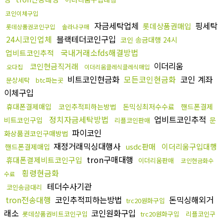
코인이체구입
자금세탁업체
핑세탁
롯데상품권매입
롯데상품권코인구입
솔라나구매
24시코인업체
블랙테더코인구입
코인 송금대행 24시
국내거래소fds해결방법
업비트코인추적
이더리움
코인현금직거래
오다집
이더리움클레식클레식매입
비트코인현금화
모든코인현금화
코인 계좌
문상세탁
btc파는곳
이체구입
휴대폰결제매입
코인추적피하는방법
돈믹싱최저수수료
핸드폰결제
정치자금세탁방법
업비트코인추적
비트코인구입
문
리플코인판매
파이코인
화상품권코인구매방법
재정거래믹싱대행사
usdc판매
이더리움구입대행
핸드폰결제매입
tron구매대행
휴대폰결제비트코인구입
이더리움판매
코인현금화수
횡령현금화
수료
테더수사기관
코인송금대리
tron전송대행
코인추적피하는방법
돈믹싱해외거
trc20원화구입
래소
코인원화구입
롯데상품권비트코인구입
trc20원화구입
리플코인구