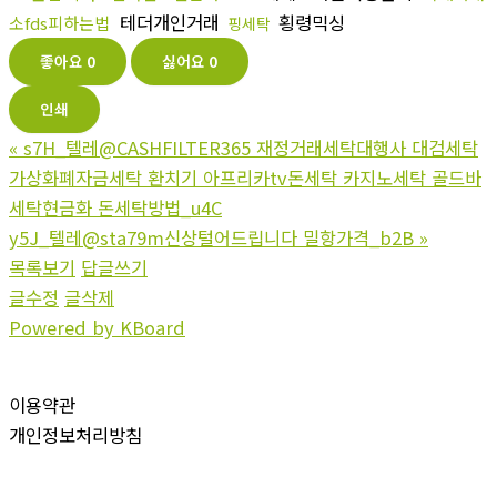
테더개인거래
횡령믹싱
소fds피하는법
핑세탁
좋아요
0
싫어요
0
인쇄
«
s7H_텔레@CASHFILTER365 재정거래세탁대행사 대검세탁
가상화폐자금세탁 환치기 아프리카tv돈세탁 카지노세탁 골드바
세탁현금화 돈세탁방법_u4C
y5J_텔레@sta79m신상털어드립니다 밀항가격_b2B
»
목록보기
답글쓰기
글수정
글삭제
Powered by KBoard
이용약관
개인정보처리방침