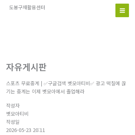
콘
도봉구재활용센터
텐
Mai
츠
로
Men
건
너
뛰
기
자유게시판
스포츠 무료중계 | ✅구글검색 벳모아티비✅ 광고 떡칠에 끊
기는 중계는 이제 벳모아에서 졸업해라
작성자
벳모아티비
작성일
2026-05-23 20:11