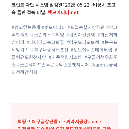
크립트 차단 시스템 점검일:
2026-05-22 |
비상시 초고
속 클린 접속 터널:
벳모아티비.net
#광고없는중계 #벳모아티비 #렉없는실시간직관 #광고
떡칠졸업 #클린뷰스트리밍 #팝업차단완벽 #화질저하
방어망 #데이터압축고화질 #야구오디오보정 #농구프
레임가속 #축구다중서버분산 #토토실시간데이터랩 #
클릭유도원천차단 #자동적립시스템 #구글검색우회주
소 #클린세이프존무료 #박준현엔지니어 #karen #궁극
의청정안식처
백링크 & 구글상단광고 - 찌라시공장.com -
지저분한 꼼수 없이 오직 압도적인 실력으로 구글