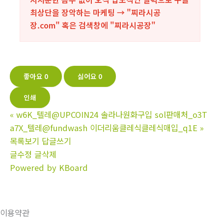
최상단을 장악하는 마케팅 → "찌라시공
장.com" 혹은 검색창에 "
찌라시공장
"
좋아요
0
싫어요
0
인쇄
«
w6K_텔레@UPCOIN24 솔라나원화구입 sol판매처_o3T
a7X_텔레@fundwash 이더리움클레식클레식매입_q1E
»
목록보기
답글쓰기
글수정
글삭제
Powered by KBoard
이용약관