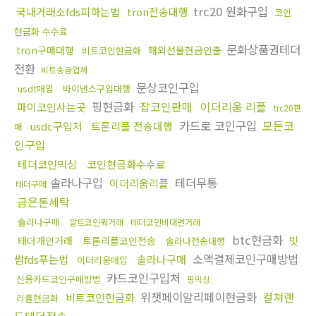
trc20 원화구입
국내거래소fds피하는법
tron전송대행
코인
현금화 수수료
문화상품권테더
tron구매대행
해외선물현금인출
비트코인현금화
전환
비트송금업체
문상코인구입
usdt매입
바이낸스구입대행
핑현금화
잡코인판매
이더리움 리플
파이코인사는곳
trc20판
카드로 코인구입
모든코
usdc구입처
트론리플 전송대행
매
인구입
테더코인믹싱
코인현금화수수료
솔라나구입
테더무통
이더리움리플
테더구매
금은돈세탁
솔라나구매
알트코인퀵거래
테더코인비대면거래
btc현금화
빗
테더개인거래
트론리플코인전송
솔라나전송대행
소액결제코인구매방법
썸fds푸는법
솔라나구매
이더리움매입
카드코인구입처
신용카드코인구매방법
핑믹싱
위챗페이알리페이현금화
컬쳐랜
비트코인현금화
리플현금화