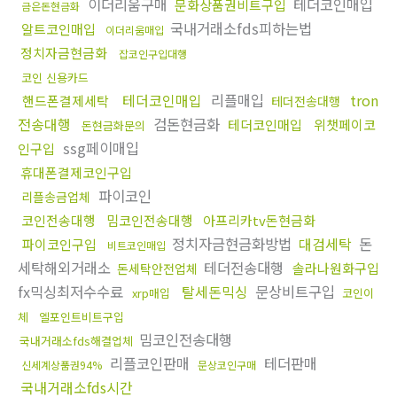
이더리움구매
테더코인매입
문화상품권비트구입
금은돈현금화
국내거래소fds피하는법
알트코인매입
이더리움매입
정치자금현금화
잡코인구입대행
코인 신용카드
테더코인매입
리플매입
tron
핸드폰결제세탁
테더전송대행
전송대행
검돈현금화
테더코인매입
위챗페이코
돈현금화문의
ssg페이매입
인구입
휴대폰결제코인구입
파이코인
리플송금업체
코인전송대행
밈코인전송대행
아프리카tv돈현금화
정치자금현금화방법
대검세탁
돈
파이코인구입
비트코인매입
세탁해외거래소
테더전송대행
솔라나원화구입
돈세탁안전업체
fx믹싱최저수수료
탈세돈믹싱
문상비트구입
xrp매입
코인이
체
엘포인트비트구입
밈코인전송대행
국내거래소fds해결업체
리플코인판매
테더판매
신세계상품권94%
문상코인구매
국내거래소fds시간