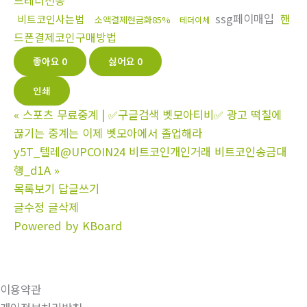
드테더전송
ssg페이매입
핸
비트코인사는법
소액결제현금화85%
테더이체
드폰결제코인구매방법
좋아요
0
싫어요
0
인쇄
«
스포츠 무료중계 | ✅구글검색 벳모아티비✅ 광고 떡칠에
끊기는 중계는 이제 벳모아에서 졸업해라
y5T_텔레@UPCOIN24 비트코인개인거래 비트코인송금대
행_d1A
»
목록보기
답글쓰기
글수정
글삭제
Powered by KBoard
이용약관