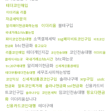
테더코인매입
이더리움 리플
자금세탁문의
이더리움
블테구입
알리페이현금화하는법
국내거래소fds뚫는법
소액결제세탁
ssg페이비트코인구입
파이코인전송대행
비트코인
btc현금화
중고오다
현금화
테더개인지갑
코인전송대행
리플코인매입
이더리움
코인전송대행
btc파는곳
국내거래소fds시간
클레식사는곳
알리페이현금화
trc20구매대행
신세계상품권매입
세무조사피하는방법
테더무통테더전송대행
솔라나구매
xrp구입
신세계상품권코인구입
코인믹싱
usdc
신용카드비
알트코인퀵거래
솔라나현금화 sol현금화
현금화
트코인구입
밈코인전송대행
핑오다현금
코인돈세탁
솔라나구입
화
이더리움삽니다
신용카드코인대행
테더구매