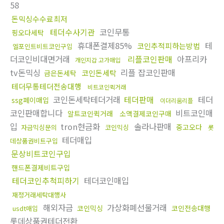
58
돈믹싱수수료최저
테더수사기관
코인무통
핑오다세탁
휴대폰결제85%
테
코인추적피하는방법
엘포인트비트코인구입
더코인비대면거래
리플코인판매
아프리카
개인지갑 고가매입
tv돈믹싱
리플 잡코인판매
코인돈세탁
금은돈세탁
테더무통테더전송대행
비트코인퀵거래
코인돈세탁테더거래
테더판매
테더
ssg페이매입
이더리움리플
코인판매합니다
비트코인매
알트코인퀵거래
소액결제코인구매
입
tron현금화
솔라나판매
중고오다
자금믹싱문의
코인믹싱
롯
테더매입
데상품권비트구입
문상비트코인구입
핸드폰결제비트구입
테더코인추척피하기
테더코인매입
재정거래세탁대행사
해외자금
가상화폐선물거래
코인믹싱
코인전송대행
usdt매입
롯데상품권테더전환