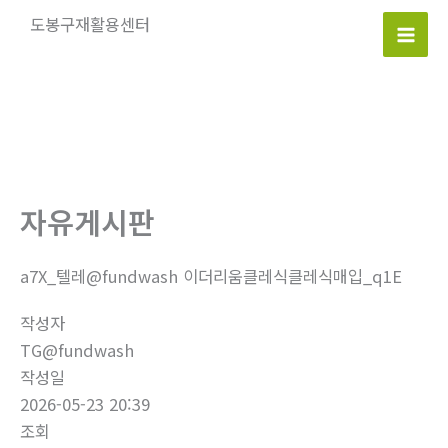
콘
도봉구재활용센터
텐
Mai
츠
로
Men
건
너
뛰
기
자유게시판
a7X_텔레@fundwash 이더리움클레식클레식매입_q1E
작성자
TG@fundwash
작성일
2026-05-23 20:39
조회