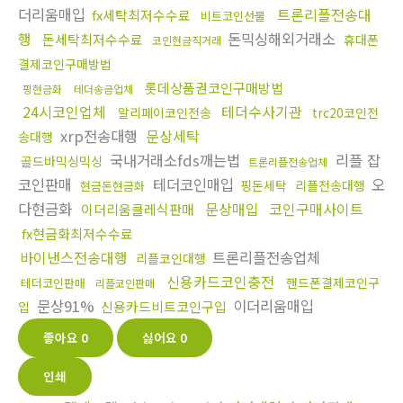
더리움매입
트론리플전송대
fx세탁최저수수료
비트코인선물
행
돈믹싱해외거래소
돈세탁최저수수료
휴대폰
코인현금직거래
결제코인구매방법
롯데상품권코인구매방법
핑현금화
테더송금업체
24시코인업체
테더수사기관
알리페이코인전송
trc20코인전
xrp전송대행
문상세탁
송대행
국내거래소fds깨는법
리플 잡
골드바믹싱믹싱
트론리플전송업체
코인판매
테더코인매입
오
핑돈세탁
리플전송대행
현금돈현금화
다현금화
문상매입
코인구매사이트
이더리움클레식판매
fx현금화최저수수료
바이낸스전송대행
트론리플전송업체
리플코인대행
신용카드코인충전
핸드폰결제코인구
테더코인판매
리플코인판매
문상91%
이더리움매입
신용카드비트코인구입
입
좋아요
0
싫어요
0
인쇄