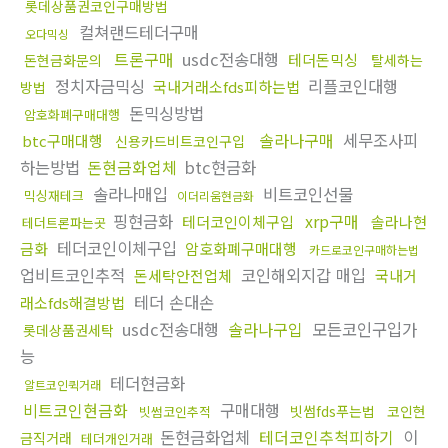
롯데상품권코인구매방법
컬쳐랜드테더구매
오다믹싱
트론구매
usdc전송대행
테더돈믹싱
돈현금화문의
탈세하는
정치자금믹싱
리플코인대행
국내거래소fds피하는법
방법
돈믹싱방법
암호화폐구매대행
솔라나구매
세무조사피
btc구매대행
신용카드비트코인구입
하는방법
돈현금화업체
btc현금화
솔라나매입
비트코인선물
믹싱재테크
이더리움현금화
핑현금화
xrp구매
테더코인이체구입
솔라나현
테더트론파는곳
테더코인이체구입
금화
암호화폐구매대행
카드로코인구매하는법
업비트코인추적
코인해외지갑 매입
돈세탁안전업체
국내거
테더 손대손
래소fds해결방법
usdc전송대행
솔라나구입
모든코인구입가
롯데상품권세탁
능
테더현금화
알트코인퀵거래
비트코인현금화
구매대행
빗썸fds푸는법
코인현
빗썸코인추적
돈현금화업체
테더코인추척피하기
이
금직거래
테더개인거래