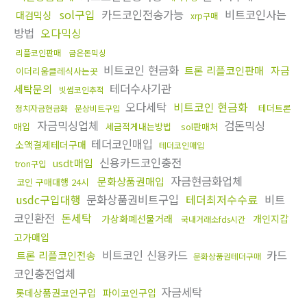
sol구입
카드코인전송가능
비트코인사는
대검믹싱
xrp구매
방법
오다믹싱
리플코인판매
금은돈믹싱
비트코인 현금화
트론 리플코인판매
자금
이더리움클레식사는곳
테더수사기관
세탁문의
빗썸코인추적
오다세탁
비트코인 현금화
테더트론
정치자금현금화
문상비트구입
자금믹싱업체
검돈믹싱
매입
세금적게내는방법
sol판매처
테더코인매입
소액결제테더구매
테더코인매입
신용카드코인충전
usdt매입
tron구입
자금현금화업체
문화상품권매입
코인 구매대행 24시
usdc구입대행
문화상품권비트구입
테더최저수수료
비트
코인환전
돈세탁
가상화폐선물거래
개인지갑
국내거래소fds시간
고가매입
비트코인 신용카드
카드
트론 리플코인전송
문화상품권테더구매
코인충전업체
자금세탁
롯데상품권코인구입
파이코인구입