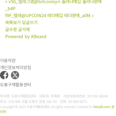
«
v5G_텔레그램@bitcoinsyri 솔라나매입 솔라나판매
_b4P
f9F_텔레@UPCOIN24 테더매입 테더판매_a0M
»
목록보기
답글쓰기
글수정
글삭제
Powered by KBoard
이용약관
개인정보처리방침
도봉구재활용센터
회사명: 도봉구재활용센터 대표자: 최재호
사업자등록번호: 210-06-38240
주소: 132-905 서울 도봉구 창동 181-39
전화: 02-902-8272
Copyright © 2025 도봉구재활용센터. All rights reserved.
Created by
Yescall.com
[
관
리자
]