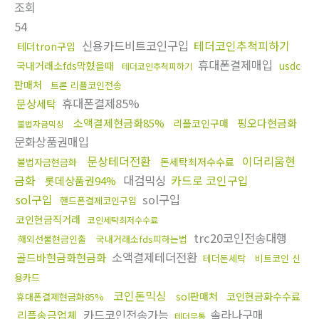
조회
54
신용카드비트코인구입
테더코인추척피하기
테더tron구입
휴대폰결제매입
국내거래소fds막혔을때
usdc
테더코인추척피하기
판매처
트론 리플코인전송
휴대폰결제85%
문상세탁
소액결제현금화85%
핑오다현금화
리플코인구매
불법자금믹싱
문화상품권매입
문상테더전환
이더리움현
돈세탁최저수수료
불법자금현금화
금화
대검믹싱
카드로 코인구입
롯데상품권94%
sol구입
sol구입
핸드폰결제코인구입
코인현금직거래
코인세탁최저수수료
trc20코인전송대행
해외선물현금인출
국내거래소fds피하는법
소액결제테더전환
골드바현금화현금화
테더돈세탁
비트코인 신
용카드
코인돈믹싱
sol판매처
코인현금화수수료
휴대폰결제현금화85%
카드코인전송가능
솔라나구매
리플송금업체
테더무통