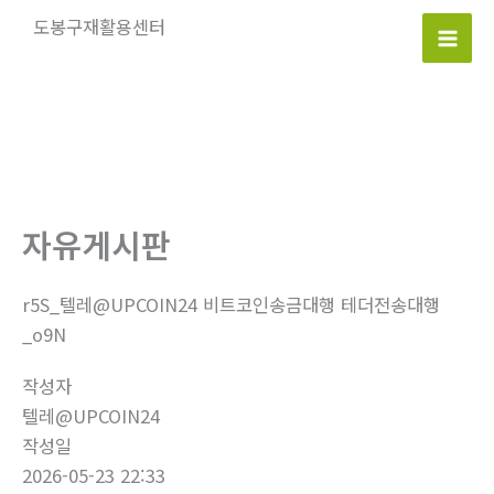
콘
도봉구재활용센터
텐
Mai
츠
로
Men
건
너
뛰
기
자유게시판
r5S_텔레@UPCOIN24 비트코인송금대행 테더전송대행
_o9N
작성자
텔레@UPCOIN24
작성일
2026-05-23 22:33