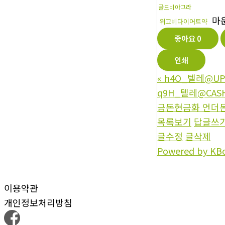
골드비아그라
마
위고비다이어트약
좋아요
0
인쇄
«
h4O_텔레@UP
q9H_텔레@CA
금돈현금화 언더돈
목록보기
답글쓰
글수정
글삭제
Powered by KB
이용약관
개인정보처리방침