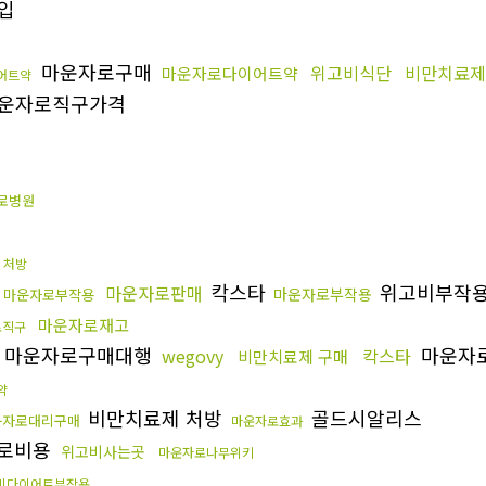
입
마운자로구매
위고비식단
비만치료제
마운자로다이어트약
어트약
운자로직구가격
로병원
 처방
칵스타
위고비부작
마운자로판매
마운자로부작용
마운자로부작용
마운자로재고
로직구
마운자로구매대행
마운자
wegovy
칵스타
비만치료제 구매
약
비만치료제 처방
골드시알리스
운자로대리구매
마운자로효과
로비용
위고비사는곳
마운자로나무위키
비다이어트부작용