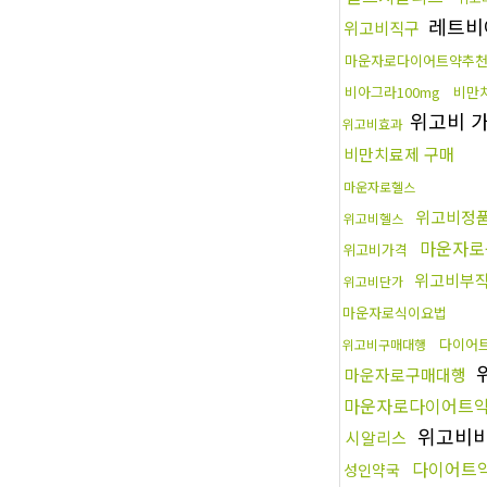
레트비
위고비직구
마운자로다이어트약추
비아그라100mg
비만
위고비 
위고비효과
비만치료제 구매
마운자로헬스
위고비정
위고비헬스
마운자로
위고비가격
위고비부
위고비단가
마운자로식이요법
다이어
위고비구매대행
마운자로구매대행
마운자로다이어트
위고비
시알리스
다이어트
성인약국