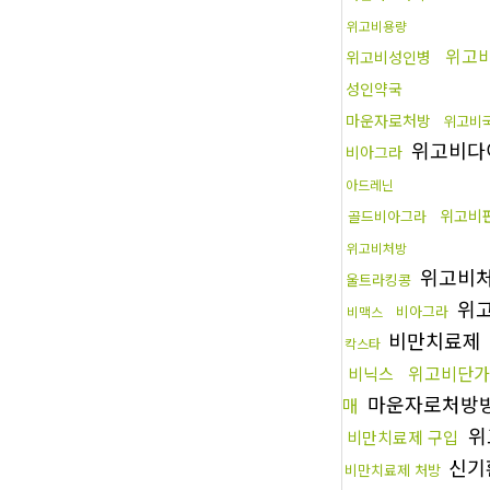
위고비용량
위고
위고비성인병
성인약국
마운자로처방
위고비
위고비다
비아그라
아드레닌
위고비
골드비아그라
위고비처방
위고비
울트라킹콩
위
비아그라
비맥스
비만치료제
칵스타
위고비단가
비닉스
마운자로처방
매
위
비만치료제 구입
신기
비만치료제 처방