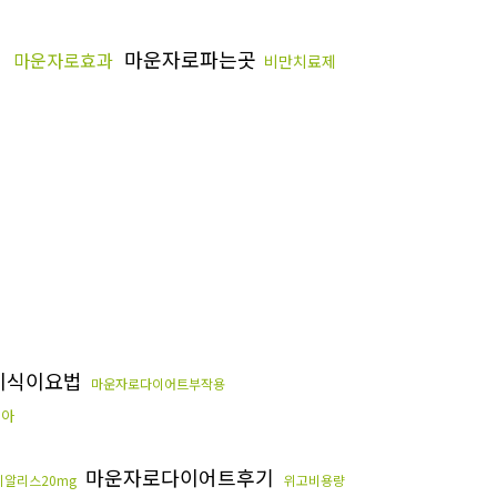
마운자로파는곳
마운자로효과
비만치료제
비식이요법
마운자로다이어트부작용
비아
마운자로다이어트후기
시알리스20mg
위고비용량