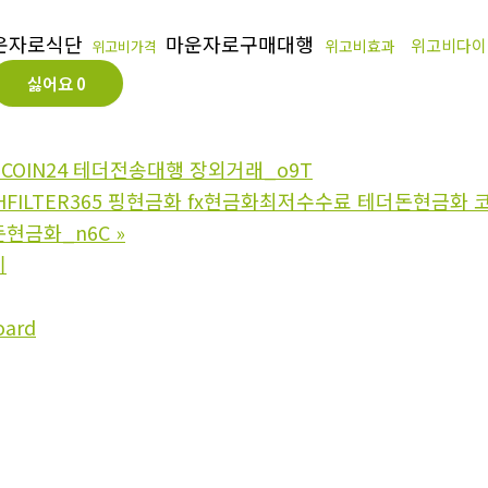
운자로식단
마운자로구매대행
위고비다이
위고비효과
위고비가격
싫어요
0
COIN24 테더전송대행 장외거래_o9T
SHFILTER365 핑현금화 fx현금화최저수수료 테더돈현금
현금화_n6C
»
기
oard