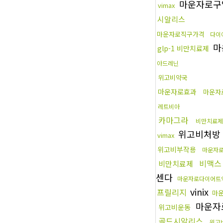
마운자로구
vimax
시알리스
마운자로직구가격
다이
마
glp-1 비만치료제
아드레닌
위고비약국
마운자로효과
마운자
레트비아
카마그라
비만치료제
위고비처방
vimax
위고비부작용
마운자
비맥스
비만치료제
센다
마운자로다이어트
vinix
프릴리지
마
마운자
위고비운동
골드시알리스
위고