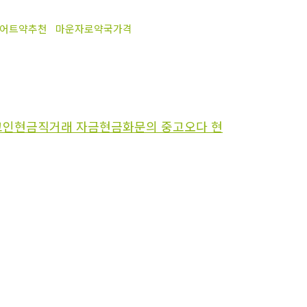
어트약추천
마운자로약국가격
화 코인현금직거래 자금현금화문의 중고오다 현