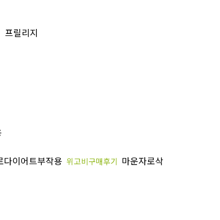
프릴리지
용
로다이어트부작용
마운자로삭
위고비구매후기