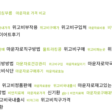
비심부름
마운자로 가격 비교
위고비부작용
위고비구입처
비
위고비구매가
국내가격
마운자로비용
이어트후기
마운자로직구방법
위고비구매
위
울트라킹콩
판매
위고비파는곳
처방방법
마운자로약
마운자로건강관리
위고비구입
마운자로달리기
고비식단
마운자로구매후기
마운자로효능
위고비정품판매
마운자로재고있
위고비국내출시
마운자로용량
방법
신기환
마운자로구매대
비만치료제
마운자로가격
glp-1 비만치료제
고비국내출시
위고비직구가격
비아그라
환