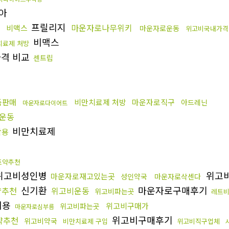
아
프릴리지
마운자로나무위키
비맥스
마운자로운동
천
위고비국내가격
비맥스
치료제 처방
가격 비교
센트립
품판매
비만치료제 처방
마운자로직구
아드레닌
마운자로다이어트
운동
비만치료제
작용
트약추천
위고비성인병
위고
마운자로재고있는곳
성인약국
마운자로삭센다
신기환
마운자로구매후기
약추천
위고비운동
위고비파는곳
레트
비용
위고비구매가
위고비파는곳
마운자로심부름
위고비구매후기
약추천
위고비약국
비만치료제 구입
위고비직구업체