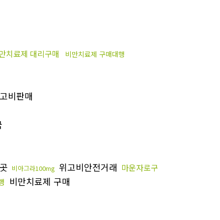
만치료제 대리구매
비만치료제 구매대행
고비판매
국
는곳
위고비안전거래
마운자로구
비아그라100mg
비만치료제 구매
행