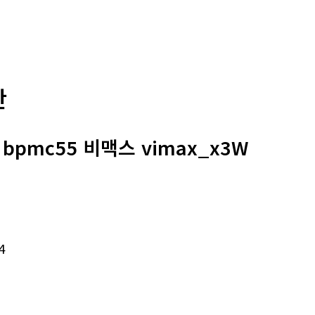
판
 bpmc55 비맥스 vimax_x3W
4