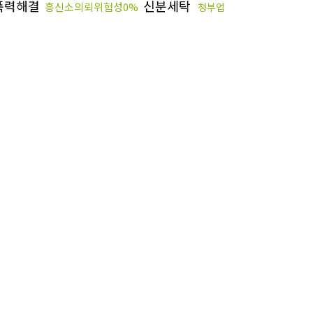
폭력해결
신분세탁
흥신소의뢰위험성0%
청부업