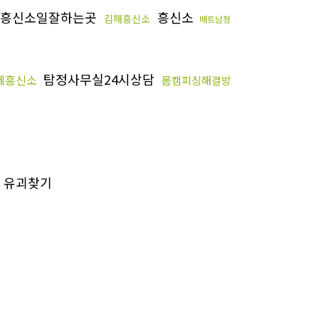
흥신소일잘하는곳
흥신소
김해흥신소
배트남청
탐정사무실24시상담
제흥신소
몸캠피싱해결방
유괴찾기