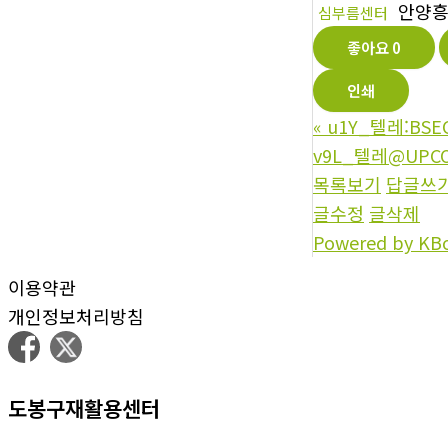
안양
심부름센터
좋아요
0
인쇄
«
u1Y_텔레:BS
v9L_텔레@UPC
목록보기
답글쓰
글수정
글삭제
Powered by KB
이용약관
개인정보처리방침
도봉구재활용센터