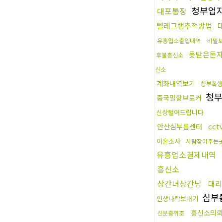
청부업
대포통장
텔레그램추적방법
유흥업소출입내역
비밀
못받은돈
후불흥신소
신소
계좌내역보기
청부폭
청
중국밀항브로커
신상털어드립니다
cc
안산심부름센터
이혼조사
사람찾아주는
유흥업소결제내역
흥신소
상간녀상간남
대리
심부
인생나락보내기
흥신소의
신분증위조