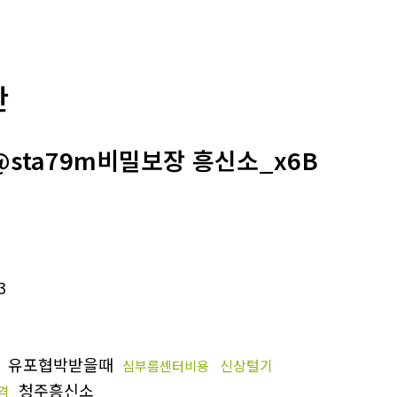
판
@sta79m비밀보장 흥신소_x6B
3
유포협박받을때
신상털기
심부름센터비용
청주흥신소
격