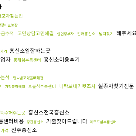
자
대포차찾는법
보장비밀보장
해주세
고민상담고민해결
자금추적
김해흥신소
납치찾기
살인청부자
흥신소일잘하는곳
행가격
부업자
흥신소이용후기
동해심부름센터
tv분석
협박받고있을때해결
실종자찾기전문
나락보내기뒷조사
후불심부름센터
곳
가정폭력해결
흥신소전국흥신소
복수해주는곳
름센터비용
가출찾아드립니다
창원흥신소
제주도심부름센터
진주흥신소
뢰가격