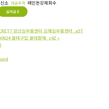
흥신소
떼인돈강제회수
자금추적
싫어요
0
ECRET7 양산심부름센터 김해심부름센터_a5T
OIN24 블테구입 블테판매_c4Z
»
기
oard