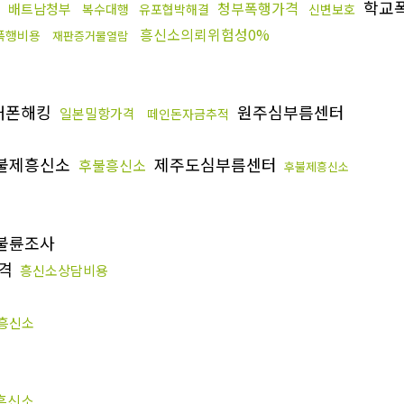
학교
청부폭행가격
배트남청부
복수대행
유포협박해결
신변보호
흥신소의뢰위험성0%
폭행비용
재판증거물열람
대폰해킹
원주심부름센터
일본밀항가격
떼인돈자금추적
불제흥신소
제주도심부름센터
후불흥신소
후불제흥신소
불륜조사
격
흥신소상담비용
흥신소
흥신소