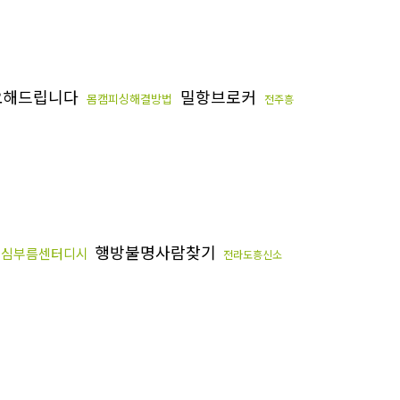
요해드립니다
밀항브로커
몸캠피싱해결방법
전주흥
행방불명사람찾기
심부름센터디시
전라도흥신소