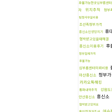
후불가능한곳심부름센터
위치추적
자
청부
탐정사무실비용
조선족청부가격
휴
흥신소인생망치기
협박받고있을때해결
후
흥신소이용후기
청부업체가격
후불가능
심부름센터의뢰비용
청부가
마산흥신소
카카오톡해킹
강원도
통화내역추적
흥신소
안산흥신소
협박받고있어요
여수
혼인전과거조사