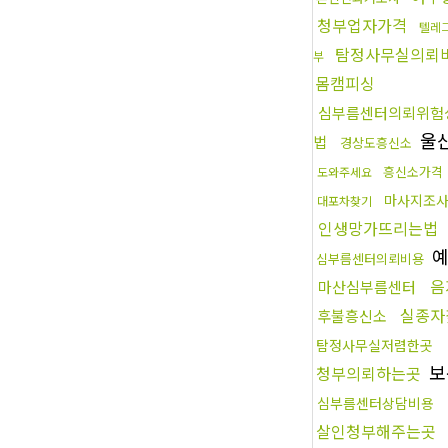
청부업자가격
텔레
탐정사무실의뢰
부
몸캠피싱
심부름센터의뢰위험
울
법
경상도흥신소
흥신소가격
도와주세요
마사지조
대포차찾기
인생망가뜨리는법
예
심부름센터의뢰비용
음
마산심부름센터
실종자
후불흥신소
탐정사무실저렴한곳
보
청부의뢰하는곳
심부름센터상담비용
살인청부해주는곳