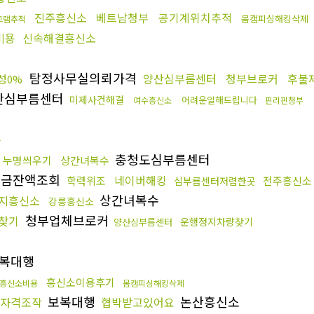
진주흥신소
베트남청부
공기계위치추적
몸캠피싱해킹삭제
그램추적
비용
신속해결흥신소
탐정사무실의뢰가격
양산심부름센터
청부브로커
후불
성0%
산심부름센터
미제사건해결
어려운일해드립니다
여수흥신소
핀리핀청부
사
충청도심부름센터
누명씌우기
상간녀복수
금잔액조회
네이버해킹
학력위조
전주흥신소
심부름센터저렴한곳
상간녀복수
지흥신소
강릉흥신소
청부업체브로커
찾기
운행정지차량찾기
양산심부름센터
복대행
흥신소이용후기
흥신소비용
몸캠피싱해킹삭제
보복대행
논산흥신소
자격조작
협박받고있어요