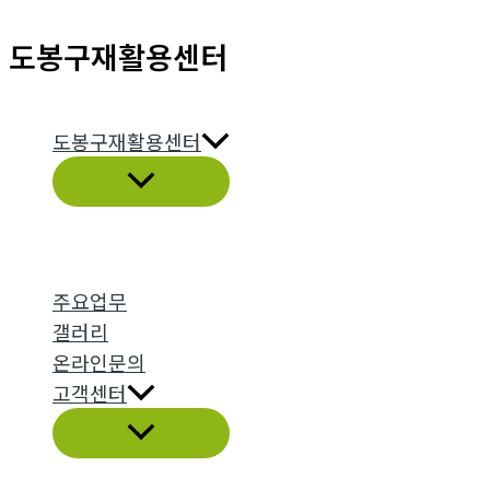
콘
도봉구재활용센터
텐
츠
로
도봉구재활용센터
건
메
너
뉴
뛰
토
글
기
주요업무
갤러리
온라인문의
고객센터
메
뉴
토
글