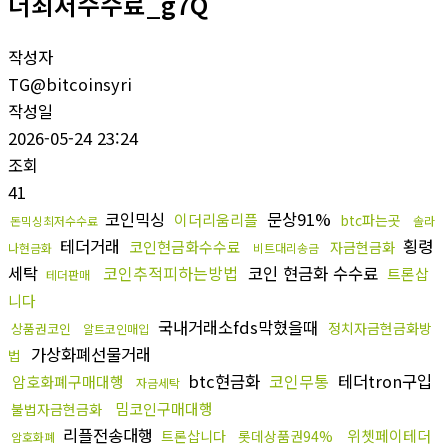
더최저수수료_g7Q
작성자
TG@bitcoinsyri
작성일
2026-05-24 23:24
조회
41
코인믹싱
문상91%
이더리움리플
btc파는곳
돈믹싱최저수수료
솔라
테더거래
횡령
코인현금화수수료
자금현금화
나현금화
비트대리송금
세탁
코인추적피하는방법
코인 현금화 수수료
트론삽
테더판매
니다
국내거래소fds막혔을때
정치자금현금화방
상품권코인
알트코인매입
가상화폐선물거래
법
btc현금화
코인무통
테더tron구입
암호화폐구매대행
자금세탁
밈코인구매대행
불법자금현금화
리플전송대행
위쳇페이테더
트론삽니다
롯데상품권94%
암호화폐