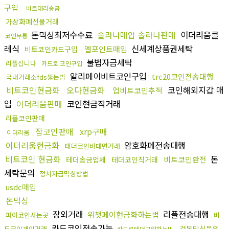
구입
비트대리송금
가상화폐선물거래
돈믹싱최저수수료
솔라나매입 솔라나판매
이더리움클
코인무통
레식
신세계상품권세탁
엘포인트매입
비트코인카드구입
불법자금세탁
리플삽니다
카드로 코인구입
알리페이비트코인구입
trc20코인전송대행
국내거래소fds뚫는법
비트코인현금화
오다현금화
코인해외지갑 매
업비트코인추적
입
이더리움판매
코인현금직거래
리플코인판매
잡코인판매
xrp구매
이더리움
이더리움현금화
암호화폐전송대행
테더코인비대면거래
비트코인 현금화
돈
비트코인환전
테더송금업체
테더코인직거래
세탁문의
정치자금믹싱방법
usdc매입
돈믹싱
장외거래
리플전송대행
위챗페이현금화하는법
파이코인사는곳
비
카드코인전송가능
검돈믹싱문의
트코인개인거래
카드로테더구입하는법