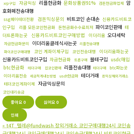
리플현금화
문화상품권91%
암
자금믹싱
검돈현금화업체
xrp구입
호화폐전송대행
검돈믹싱문의
비트코인 손대손
신용카드비트코
ssg페이테더전환
파이코인판매
인구입
테
리플 모든코인현금화
돈현금화수수료최저
신용카드비트코인구매방법
오다세탁
더트론파는곳
이더리움
이더리움클레식사는곳
자금현금화문의
리플전송대행
코인 계좌이체구입
이더리움파는곳
코인전송대행
파이코인구매대행
신용카드비트코인구입
블테구입
usdc매입
자금현금화
트론구매
btc현금화
리플전송대행
btc파는곳
테더구매
잡코인판매
테더구매
테더거래
이더리움전송
usdt현금화
세금적게내는방법
돈믹싱해외거래소
자금믹싱문의
테더코인계좌이체
코인대리송금
좋아요
0
싫어요
0
인쇄
«
t4T_텔레@fundwash 장외거래소 코인구매대행24시 코인송
금대행24시 코인구매대행24시 코인송금대행24시 비트코인현금