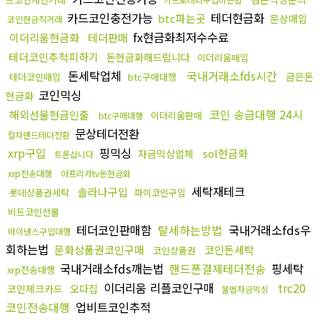
카드코인충전가능
테더현금화
btc파는곳
문상매입
코인현금직거래
fx현금화최저수수료
이더리움현금화
테더판매
테더코인추척피하기
돈현금화해드립니다
이더리움매입
돈세탁업체
국내거래소fds시간
금은돈
테더코인매입
btc구매대행
코인믹싱
현금화
코인 송금대행 24시
해외선물현금인출
이더리움판매
btc구매대행
문상테더전환
컬쳐랜드테더전환
xrp구입
핑믹싱
sol현금화
자금믹싱업체
트론삽니다
xrp전송대행
아프리카tv돈현금화
세탁재테크
솔라나구입
롯데상품권세탁
파이코인구입
비트코인선물
테더코인판매함
탈세하는방법
국내거래소fds우
바이낸스구입대행
회하는법
문화상품권코인구매
코인돈세탁
코인상품권
국내거래소fds깨는법
핸드폰결제테더전송
핑세탁
xrp전송대행
이더리움 리플코인구매
trc20
코인체크카드
오다집
불법자금믹싱
코인전송대행
업비트코인추적