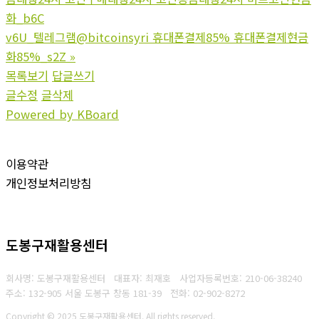
화_b6C
v6U_텔레그램@bitcoinsyri 휴대폰결제85% 휴대폰결제현금
화85%_s2Z
»
목록보기
답글쓰기
글수정
글삭제
Powered by KBoard
이용약관
개인정보처리방침
도봉구재활용센터
회사명: 도봉구재활용센터 대표자: 최재호
사업자등록번호: 210-06-38240
주소: 132-905 서울 도봉구 창동 181-39
전화: 02-902-8272
Copyright © 2025 도봉구재활용센터. All rights reserved.