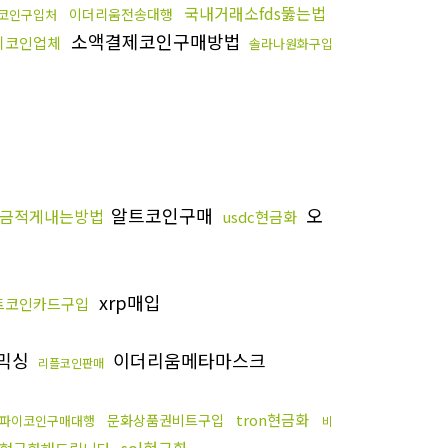
국내거래소fds뚫는법
이더리움전송대행
코인구입처
소액결제코인구매방법
시코인업체
솔라나원화구입
알트코인구매
오
금적게내는방법
usdc현금화
xrp매입
트코인카드구입
믹싱
이더리움메타마스크
리플코인판매
tron현금화
문화상품권비트구입
파이코인구매대행
비
sol현금화