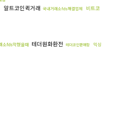
알트코인퀵거래
매
비트코
국내거래소fds해결업체
테더원화환전
래소fds막혔을때
믹싱
테더코인판매함