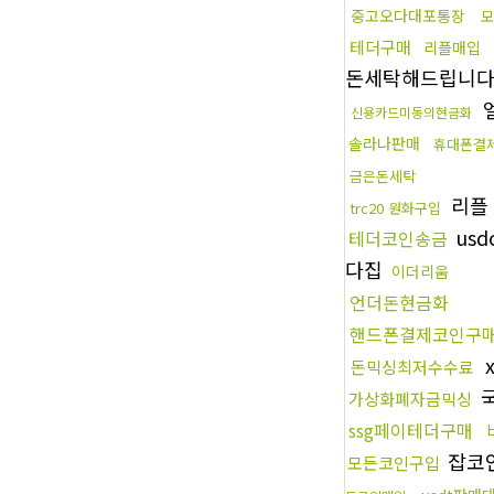
중고오다대포통장
모
테더구매
리플매입
돈세탁해드립니
신용카드미동의현금화
솔라나판매
휴대폰결
금은돈세탁
리플
trc20 원화구입
us
테더코인송금
다집
이더리움
언더돈현금화
핸드폰결제코인구
돈믹싱최저수수료
국
가상화폐자금믹싱
ssg페이테더구매
잡코
모든코인구입