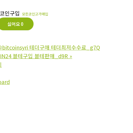
 코인구입
모든코인고가매입
싫어요
0
bitcoinsyri 테더구매 테더최저수수료_g7Q
OIN24 블테구입 블테판매_d9R
»
기
oard