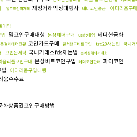
재정거래믹싱대행사
매
이더리움구
테더코인송금
알트코인퀵거래
트매입
밈코인구매대행
테더현금화
구입
문상테더구매
usdt매입
코인카드구매
trc20사는법
국내거
대폰결제테더전환
컬쳐랜드비트구입
국내거래소fds깨는법
코인돈세탁
행
돈믹싱해외거래소
문상비트코인구입
파이코인
리움리플코인구매
테더코인판매
n구입
이더리움구입대행
리움수수료
문화상품권코인구매방법