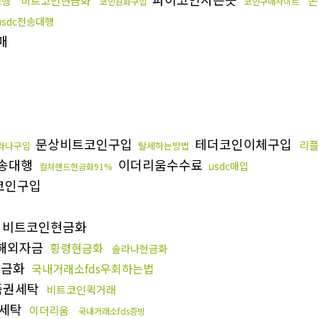
비트코인현금화
돈
대행
코인원화구입
코인구매사이트
usdc전송대행
매
문상비트코인구입
테더코인이체구입
리플
라나구입
탈세하는방법
송대행
이더리움수수료
usdc매입
컬쳐랜드현금화91%
코인구입
비트코인현금화
해외자금
횡령현금화
솔라나현금화
현금화
국내거래소fds우회하는법
품권세탁
비트코인퀵거래
세탁
이더리움
국내거래소fds증빙