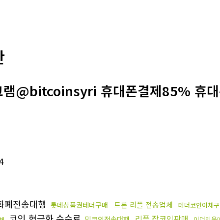
판
램@bitcoinsyri 휴대폰결제85% 
4
화폐전송대행
트론 리플 전송업체
롯데상품권테더구매
테더코인이체구
코인 현금화 수수료
리플 잡코인판매
밈코인전송대행
이더리움
체