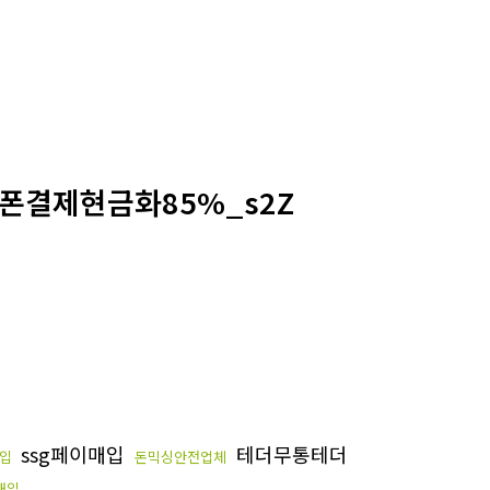
휴대폰결제현금화85%_s2Z
ssg페이매입
테더무통테더
입
돈믹싱안전업체
매입