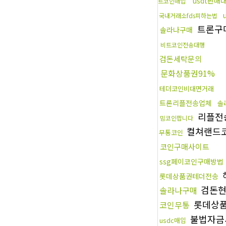
usdt판매
트코인매입
국내거래소fds피하는법
트론구
솔라나구매
비트코인전송대행
검돈세탁문의
문화상품권91%
테더코인비대면거래
트론리플전송업체
솔
리플전
밈코인팝니다
컬쳐랜드
무통코인
코인구매사이트
ssg페이코인구매방법
롯데상품권테더전송
검돈
솔라나구매
롯데상
코인무통
불법자금
usdc매입