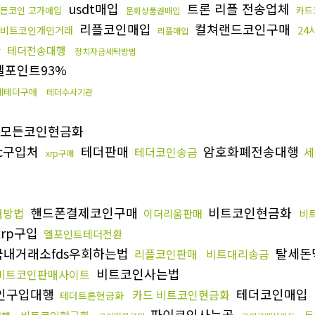
usdt매입
트론 리플 전송업체
든코인 고가매입
카드
문화상품권매입
리플코인매입
컬쳐랜드코인구매
24
비트코인개인거래
리플매입
다
테더전송대행
정치자금세탁방법
엘포인트93%
제테더구매
테더수사기관
 모든코인현금화
dc구입처
테더판매
암호화폐전송대행
테더코인송금
세
xrp구매
핸드폰결제코인구매
비트코인현금화
매방법
이더리움판매
비
xrp구입
엘포인트테더전환
내거래소fds우회하는법
탈세돈
리플코인판매
비트대리송금
비트코인사는법
비트코인판매사이트
인구입대행
테더코인매입
카드 비트코인현금화
테더트론현금화
파이코인사는곳