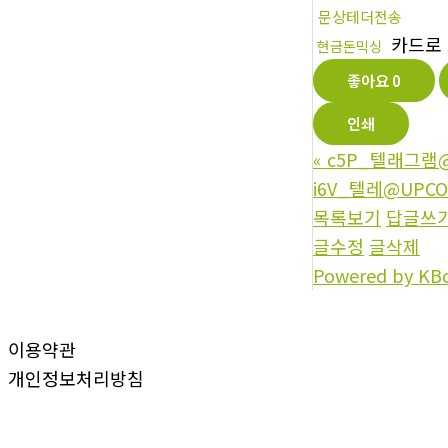
문상테더전송
카드로
현금돈믹싱
좋아요
0
인쇄
«
c5P_텔래그램@
i6V_텔레@UPC
목록보기
답글쓰
글수정
글삭제
Powered by KB
이용약관
개인정보처리방침