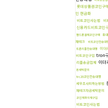
롯데상품권코인구
인 현금화
비트코인사는법
비
신용카드비트코인
휴
핸드폰결제코인구매
재테크
비트코인전송대
이더
트론리플전송대행
tro
비트코인구입
이더
리플송금업체
돈세탁문의
trc20코인전송대행
세무조사피하는방법
재테크자금세탁문의
코인계좌이체구입
비트코인사는법