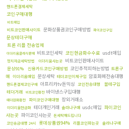
핸드폰결제세탁
코인구매대행
비트매입
문화상품권코인구매방법
비트코인판매사이트
파이코인구입
문상테더구매
트론 리플 전송업체
비트코인세탁
코인현금화수수료
usdt매입
이더리움클레식판매
비트코인판매사이트
정치자금세탁방법
이더리움사는곳
코인추적피하는방법
문상91%
신용카드코인구매방법
트론구
문상세탁
암호화폐전송대행
매
이더리움매입
테더코인이체구입
아프리카tv돈믹싱
블테구입
코인전송대행
핸드폰결제코인구매
바이낸스구입대행
테더거래
비트코인환전
장외거래소
파이코인구매대행
태더원화환전
테더개인거래
usdc매입
파이코인
솔라나구매
이더리움현금화
사는곳
파이코인사는곳
돈세탁해드립니다
롯데상품권94%
리플코인파는곳
솔라나구매
코인송금대행 24시