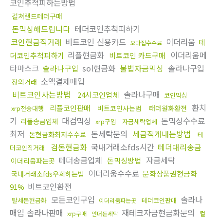
코인추적피하는방법
컬쳐랜드테더구매
돈믹싱해드립니다
테더코인추척피하기
코인현금직거래
비트코인 신용카드
이더리움
테
오다집수수료
리플현금화
이더리움메
더코인추척피하기
비트코인 카드구매
타마스크
솔라나구입
sol현금화
불법자금믹싱
솔라나구입
소액결제매입
장외거래
비트코인사는방법
솔라나구매
24시코인업체
코인믹싱
환치
리플코인판매
비트코인사는법
태더원화환전
xrp전송대행
기
대검믹싱
돈믹싱수수료
리플송금업체
xrp구입
자금세탁업체
최저
돈세탁문의
세금적게내는방법
돈현금화최저수수료
테
검돈현금화
국내거래소fds시간
테더대리송금
더코인직거래
테더송금업체
자금세탁
돈믹싱방법
이더리움파는곳
이더리움수수료
문화상품권현금화
국내거래소fds우회하는법
비트코인환전
91%
모든코인구입
솔라나
탈세돈현금화
테더코인판매
이더리움파는곳
매입 솔라나판매
재테크자금현금화문의
컬
xrp구매
언더돈세탁