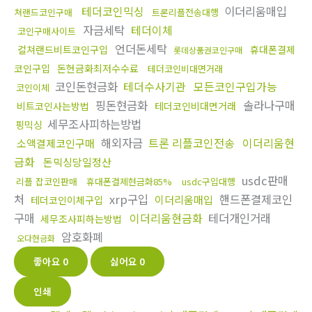
테더코인믹싱
이더리움매입
쳐랜드코인구매
트론리플전송대행
자금세탁
테더이체
코인구매사이트
언더돈세탁
컬쳐랜드비트코인구입
휴대폰결제
롯데상품권코인구매
코인구입
돈현금화최저수수료
테더코인비대면거래
코인돈현금화
테더수사기관
모든코인구입가능
코인이체
핑돈현금화
솔라나구매
비트코인사는방법
테더코인비대면거래
세무조사피하는방법
핑믹싱
해외자금
트론 리플코인전송
이더리움현
소액결제코인구매
금화
돈믹싱당일정산
usdc판매
리플 잡코인판매
휴대폰결제현금화85%
usdc구입대행
처
xrp구입
핸드폰결제코인
이더리움매입
테더코인이체구입
구매
이더리움현금화
테더개인거래
세무조사피하는방법
암호화폐
오다현금화
좋아요
0
싫어요
0
인쇄