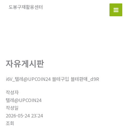
콘
도봉구재활용센터
텐
Mai
츠
로
Men
건
너
뛰
기
자유게시판
i6V_텔레@UPCOIN24 블테구입 블테판매_d9R
작성자
텔레@UPCOIN24
작성일
2026-05-24 23:24
조회