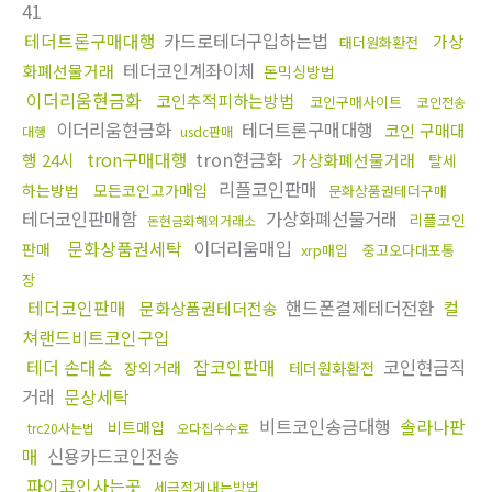
41
테더트론구매대행
카드로테더구입하는법
가상
태더원화환전
테더코인계좌이체
화폐선물거래
돈믹싱방법
이더리움현금화
코인추적피하는방법
코인구매사이트
코인전송
이더리움현금화
테더트론구매대행
코인 구매대
대행
usdc판매
tron구매대행
tron현금화
행 24시
가상화폐선물거래
탈세
리플코인판매
하는방법
모든코인고가매입
문화상품권테더구매
테더코인판매함
가상화폐선물거래
리플코인
돈현금화해외거래소
문화상품권세탁
이더리움매입
판매
xrp매입
중고오다대포통
장
테더코인판매
핸드폰결제테더전환
컬
문화상품권테더전송
쳐랜드비트코인구입
테더 손대손
잡코인판매
코인현금직
장외거래
테더원화환전
거래
문상세탁
비트코인송금대행
솔라나판
비트매입
trc20사는법
오다집수수료
매
신용카드코인전송
파이코인사는곳
세금적게내는방법