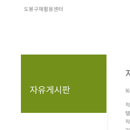
콘
도봉구재활용센터
텐
츠
로
건
너
뛰
기
자유게시판
l
텔
2