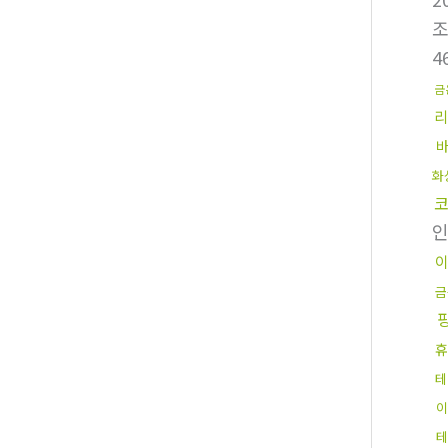
4
금
화
금
휴
테
이
테