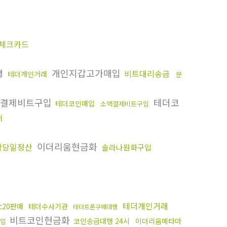
 체크카드
행
개인지갑고가매입
비트대리송금
테더개인거래
문
결제비트구입
테더코
테더코인매입
소액결제비트구입
매
이더리움현금화
탁당일정산
솔라나원화구입
테더개인거래
rc20판매
테더수사기관
테더트론구매대행
비트코인현금화
코인송금대행 24시
이더리움메타마
구입