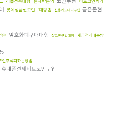
코인무통
크
리플전송대행
돈세탁문의
비트코인퀵거
거래
금은돈현
롯데상품권코인구매방법
신용카드테더구입
암호화폐구매대행
전송
세금적게내는방
잡코인구입대행
%
코인추적피하는방법
휴대폰결제비트코인구입
W