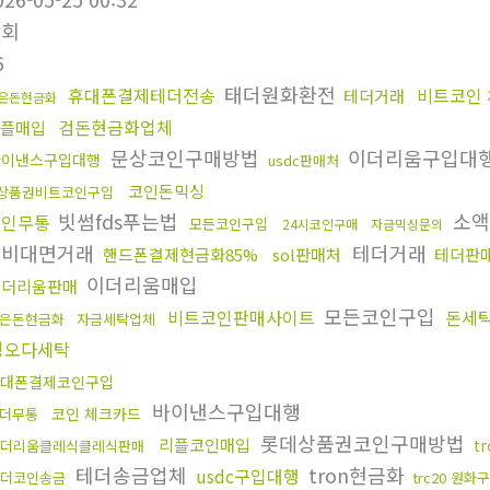
조회
6
태더원화환전
휴대폰결제테더전송
비트코인
테더거래
은돈현금화
검돈현금화업체
리플매입
문상코인구매방법
이더리움구입대
바이낸스구입대행
usdc판매처
코인돈믹싱
상품권비트코인구입
빗썸fds푸는법
소액
코인무통
모든코인구입
24시코인구매
자금믹싱문의
인비대면거래
테더거래
핸드폰결제현금화85%
sol판매처
테더판
이더리움매입
이더리움판매
모든코인구입
비트코인판매사이트
돈세
은돈현금화
자금세탁업체
핑오다세탁
대폰결제코인구입
바이낸스구입대행
코인 체크카드
더무통
롯데상품권코인구매방법
리플코인매입
t
더리움클레식클레식판매
테더송금업체
tron현금화
usdc구입대행
더코인송금
trc20 원화