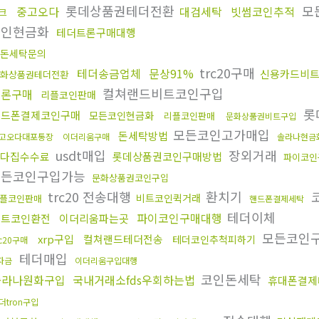
롯데상품권테더전환
모
중고오다
대검세탁
빗썸코인추적
크
코인현금화
테더트론구매대행
돈세탁문의
trc20구매
테더송금업체
문상91%
신용카드비
화상품권테더전환
컬쳐랜드비트코인구입
트론구매
리플코인판매
롯
핸드폰결제코인구매
모든코인현금화
리플코인판매
문화상품권비트구입
모든코인고가매입
돈세탁방법
고오다대포통장
이더리움구매
솔라나현금
usdt매입
장외거래
다집수수료
롯데상품권코인구매방법
파이코인
모든코인구입가능
문화상품권코인구입
trc20 전송대행
환치기
비트코인퀵거래
플코인판매
핸드폰결제세탁
테더이체
파이코인구매대행
비트코인환전
이더리움파는곳
모든코인
xrp구입
컬쳐랜드테더전송
테더코인추척피하기
rc20구매
테더매입
자금
이더리움구입대행
코인돈세탁
솔라나원화구입
국내거래소fds우회하는법
휴대폰결제
더tron구입