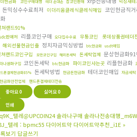
xrp전송대행
믹싱재테
테더현금화
코인구매대행
잡코인판매
테더 손대손
돈믹싱수수료최저
코인현금직
이더리움클레식클레식매입
금화
컬쳐랜드91%
리플코인구매
무통코인
롯데상품권테더
sdc판매처
오다집수수료
정치자금믹싱방법
해외선물현금인출
usdt매입
btc현금화
문상현금화91
컬쳐랜드코인구입
돈세탁업체
모든코인구입
해외돈세탁
코인돈세탁
리플현금화
파이코인사는곳
라나원화구입
btc현금화
돈세탁방법
테더코인매입
현금돈현금화
자금세탁
드폰결제현금화85%
현금화안전업체
핸드폰결제테더전송
좋아요
0
싫어요
0
인쇄
q9K_텔레@UPCOIN24 솔라나구매 솔라나전송대행_m6
8J_텔레 : bpmc55 다이어트약 다이어트약추천_i1E
»
목록보기
답글쓰기