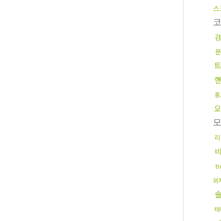
스
검
문
중
오
리
t
외
테