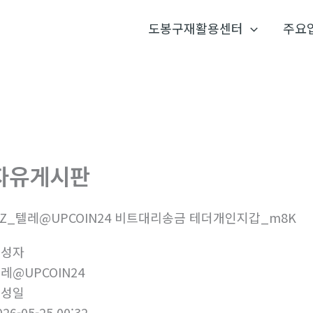
도봉구재활용센터
주요
자유게시판
6Z_텔레@UPCOIN24 비트대리송금 테더개인지갑_m8K
작성자
레@UPCOIN24
작성일
026-05-25 00:32