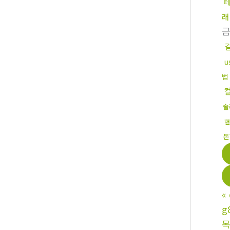
래
u
법
솔
핸
돈
«
g