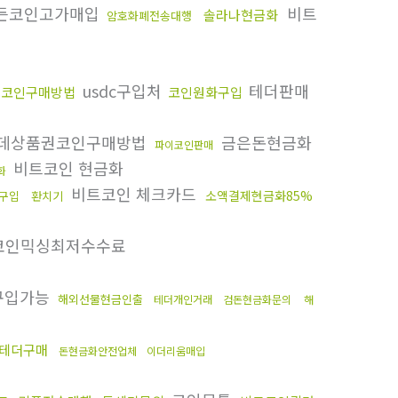
든코인고가매입
비트
솔라나현금화
암호화폐전송대행
usdc구입처
테더판매
트코인구매방법
코인원화구입
데상품권코인구매방법
금은돈현금화
파이코인판매
비트코인 현금화
화
비트코인 체크카드
소액결제현금화85%
구입
환치기
코인믹싱최저수수료
구입가능
해외선물현금인출
테더개인거래
검돈현금화문의
해
테더구매
돈현금화안전업체
이더리움매입