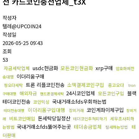
전 카드코인충전업체_t3X
작성자
텔레@UPCOIN24
작성일
2026-05-25 09:43
조회
53
usdc현금화
모든코인현금화
xrp구매
자금세탁업체
암호화폐전
이더리움구매
송대행
트론 리플코인전송
소액결제코인구입
중고오다
핑오다세탁
tron
24시코인업체
블랙
해외자금
모든코인구입
구매대행
핸드폰결제세탁
테더코인전송
국내거래소fds우회하는법
코인믹싱
이더리움구입대행
코인계좌이체구입
장외거래
테더전송대행
장외거
돈세탁당일정산
비트코인매입
세무조사피하
테더코인추척피하기
래
국내거래소fds뚫어주는곳
테더송금업체
테
는방법
탈세하는방법
더판매