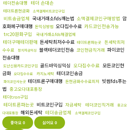
테더 손대손
테더전송대행
테더트론현금화
소액결제비트코인구입
비트송금업체
국내거래소fds깨는법
소액결제코인구매방법
암
호화폐구매대행
오다집수수료
카드코인전송가능
돈믹싱방법
trc20원화구입
국내거래소fds해결업체
테더구매테더판매
돈세탁최저수수료
돈세탁최저
테더트론파는곳
블랙테더코인전송
파이코인
수수료
코인현금직거래
정치자금믹싱
전송대행
골드바믹싱믹싱
오다집수수료
모든코인현
도난신용카드코인구입
금화
테더코인송금
카지노세탁
오다집수수료
테더트론구매대행
빗썸fds푸는
돈현금화수수료최저
파이코인사는곳
법
중고오다대포통장
테더tron구입
테더트론파는곳
비트코인구입
자금세탁
테더코인직거래
중고오
해외돈세탁
테더송금업체
다대포통장
소액결제코인구입
좋아요
0
싫어요
0