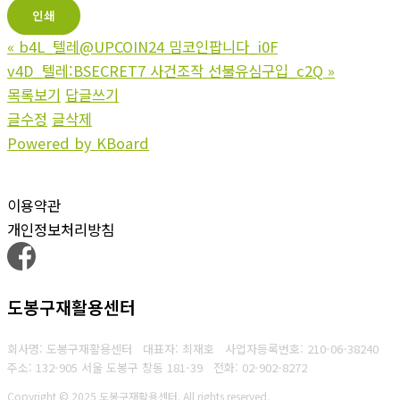
인쇄
«
b4L_텔레@UPCOIN24 밈코인팝니다_i0F
v4D_텔레:BSECRET7 사건조작 선불유심구입_c2Q
»
목록보기
답글쓰기
글수정
글삭제
Powered by KBoard
이용약관
개인정보처리방침
도봉구재활용센터
회사명: 도봉구재활용센터 대표자: 최재호
사업자등록번호: 210-06-38240
주소: 132-905 서울 도봉구 창동 181-39
전화: 02-902-8272
Copyright © 2025 도봉구재활용센터. All rights reserved.