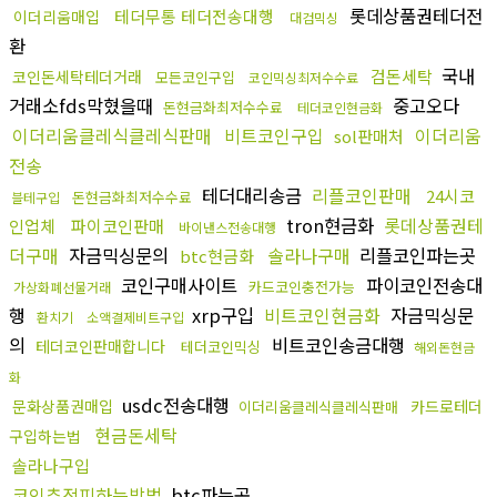
롯데상품권테더전
테더무통 테더전송대행
이더리움매입
대검믹싱
환
국내
검돈세탁
코인돈세탁테더거래
모든코인구입
코인믹싱최저수수료
거래소fds막혔을때
중고오다
돈현금화최저수수료
테더코인현금화
이더리움클레식클레식판매
비트코인구입
이더리움
sol판매처
전송
테더대리송금
리플코인판매
24시코
돈현금화최저수수료
블테구입
tron현금화
롯데상품권테
인업체
파이코인판매
바이낸스전송대행
더구매
자금믹싱문의
솔라나구매
리플코인파는곳
btc현금화
코인구매사이트
파이코인전송대
카드코인충전가능
가상화폐선물거래
행
xrp구입
비트코인현금화
자금믹싱문
환치기
소액결제비트구입
의
비트코인송금대행
테더코인판매합니다
테더코인믹싱
해외돈현금
화
usdc전송대행
문화상품권매입
카드로테더
이더리움클레식클레식판매
현금돈세탁
구입하는법
솔라나구입
코인추적피하는방법
btc파는곳