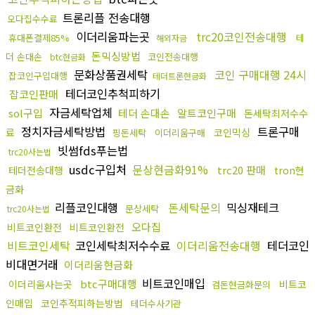
트론리플 전송대행
오다집수수료
이더리움파는곳
trc20코인전송대행
휴대폰결제85%
테
해외자금
돈믹싱방법
더 손대손
코인전송대행
btc현금화
문화상품권세탁
코인 구매대행 24시
잡코인구입대행
테더트론현금화
테더코인추척피하기
잡코인판매
자금세탁업체
sol구입
테더 손대손
알트코인구매
돈세탁최저수수
정치자금세탁방법
트론구매
료
코인믹싱
핑돈세탁
이더리움구매
빗썸fds푸는법
trc20사는법
usdc구입처
문상현금화91%
trc20 판매
테더전송대행
tron현
금화
리플코인대행
돈세탁문의
믹싱재테크
문상세탁
trc20사는법
오다집
비트코인환전
비트코인환전
비트코인세탁
코인세탁최저수수료
이더리움전송대행
테더코인
비대면거래
이더리움현금화
비트코인매입
btc구매대행
이더리움사는곳
비트코
검돈현금화문의
인매입
코인추적피하는방법
테더수사기관