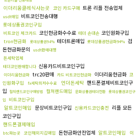
이더리움클레식사는곳
트론 리플 전송업체
코인 카드구매
비트코인전송대행
usdt매입
롯데상품권코인구입
코인현금화수수료
코인원화구입
비트코인 체크카드
테더 손대손
테더트론매입
검
tron현금화
롯데상품권현금화94%
롯데상품권94%
돈현금화문의
usdt판매대행
돈세탁업체
신용카드비트코인구입
테더코인판매합니다
trc20판매
이더리움현금화
코
이더리움현금화
카드 비트코인현금화
언더돈세탁
핸드폰결제비트코인구
인원화구입
fx세탁최저수수료
입
컬쳐랜드매입
컬쳐랜드코인구매방법
문화상품권테더전환
롯데상품권코인구
비트코인구입
입
알트코인매입
문상비트코인구입
리플 모든
신용카드코인충전
코인구입
핸드폰결제매입
돈현금화안전업체
알트코인매입
이
코인해외지갑매입
btc파는곳