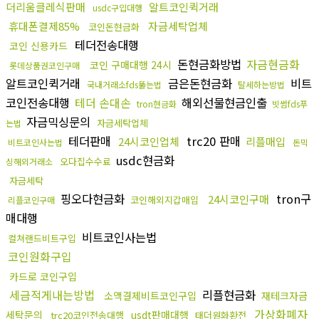
더리움클레식판매
알트코인퀵거래
usdc구입대행
휴대폰결제85%
자금세탁업체
코인돈현금화
테더전송대행
코인 신용카드
돈현금화방법
자금현금화
코인 구매대행 24시
롯데상품권코인구매
알트코인퀵거래
금은돈현금화
비트
국내거래소fds뚫는법
탈세하는방법
코인전송대행
테더 손대손
해외선물현금인출
tron현금화
빗썸fds푸
자금믹싱문의
자금세탁업체
는법
테더판매
trc20 판매
24시코인업체
리플매입
비트코인사는법
돈믹
usdc현금화
오다집수수료
싱해외거래소
자금세탁
핑오다현금화
tron구
24시코인구매
코인해외지갑매입
리플코인구매
매대행
비트코인사는법
컬쳐랜드비트구입
코인원화구입
카드로 코인구입
세금적게내는방법
리플현금화
소액결제비트코인구입
재테크자금
가상화폐자
세탁문의
usdt판매대행
trc20코인전송대행
태더원화환전