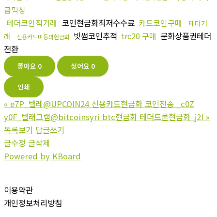
금믹싱
테더코인직거래
코인현금화최저수수료
카드코인구매
테더거
빗썸코인추적
trc20 구매
문화상품권테더
래
신용카드미동의현금화
전환
좋아요
0
싫어요
0
인쇄
«
e7P_텔레@UPCOIN24 신용카드현금화 코인전송 _c0Z
y0F_텔래그램@bitcoinsyri btc현금화 테더트론현금화_j2I
»
목록보기
답글쓰기
글수정
글삭제
Powered by KBoard
이용약관
개인정보처리방침