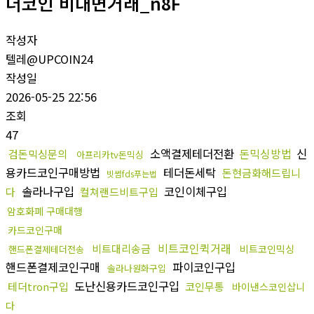
더코인 비대면거래_n8F
작성자
텔레@UPCOIN24
작성일
2026-05-25 22:56
조회
47
소액결제테더전환
돈믹싱방법
신
검돈믹싱문의
아프리카tv돈믹싱
용카드코인구매방법
테더돈세탁
돈현금화해드립니
빗썸fds푸는법
솔라나구입
코인이체구입
다
컬쳐랜드비트구입
암호화폐 구매대행
카드코인구매
비트코인퀵거래
비트대리송금
비트코인믹싱
핸드폰결제테더전송
핸드폰결제코인구매
파이코인구입
솔라나원화구입
도난신용카드코인구입
테더tron구입
코인무통
바이낸스코인삽니
다