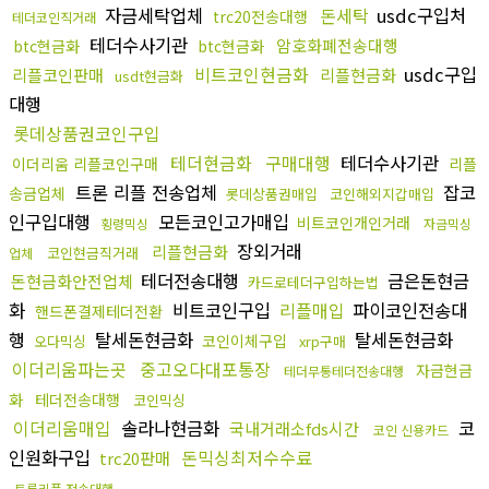
자금세탁업체
돈세탁
usdc구입처
trc20전송대행
테더코인직거래
테더수사기관
암호화폐전송대행
btc현금화
btc현금화
비트코인현금화
usdc구입
리플코인판매
리플현금화
usdt현금화
대행
롯데상품권코인구입
테더현금화
구매대행
테더수사기관
이더리움 리플코인구매
리플
트론 리플 전송업체
잡코
송금업체
롯데상품권매입
코인해외지갑매입
인구입대행
모든코인고가매입
비트코인개인거래
횡령믹싱
자금믹싱
장외거래
리플현금화
코인현금직거래
업체
테더전송대행
금은돈현금
돈현금화안전업체
카드로테더구입하는법
화
비트코인구입
리플매입
파이코인전송대
핸드폰결제테더전환
행
탈세돈현금화
탈세돈현금화
코인이체구입
오다믹싱
xrp구매
이더리움파는곳
중고오다대포통장
자금현금
테더무통테더전송대행
화
테더전송대행
코인믹싱
이더리움매입
솔라나현금화
코
국내거래소fds시간
코인 신용카드
인원화구입
돈믹싱최저수수료
trc20판매
트론리플 전송대행