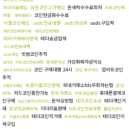
모든코인고가매입
돈세탁수수료최저
이더리움매입
비트코인퀵
코인현금화수수료
거래
세탁재테크
리플코인매입
usdc전송대행
usdc현금화
usdc구입처
테더코인계좌이체
테더코인판매함
테더구매테더판매
테더송금업체
trc20전송대행
빗썸코인추적
usdc매입
가상화폐자금믹싱
탈세돈믹싱
비트코인전송대행
오다집
코인 구매대행 24시
업비트코인
코인 체크카드
세무조사피하는방법
추적
트론리플코인판매
국내거래소fds우회하는법
문상
리플코인매입
카드코인충전가능
장외거래소
휴대폰결제코
91%
비트코인환전
인구매
돈믹싱방법
테더코인송금
테더개인거
도난신용카드코인구입
래
이더리움판매
문상현금화91%
비트코인전송대행
불법자금믹
테더코인직거래
테더코인이
싱
국내거래소fds해결업체
리플코인판매
체구입