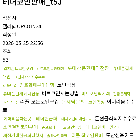
테더코인판매_t5J
작성자
텔레@UPCOIN24
작성일
2026-05-25 22:56
조회
52
롯데상품권테더전환
휴대폰결제
컬쳐랜드코인구입
비트코인송금대행
매입
코인세탁최저수수료
코인믹싱
암호화폐구매대행
리플매입
비트코인사는방법
휴대폰결제테더전송
비트코인퀵거래
현금돈세탁
리플 모든코인구입
돈세탁문의
이더리움수수
코인믹싱
해외자금
료
돈현금화최저수수료
테더현금화
이더리움파는곳
테더코인비대면거래
소액결제코인구매
테더코인비대면거래
비트코인믹싱
중고오다
도난신용카드
리플 잡코인판매
재정거래현금화대행사
솔라나현금화