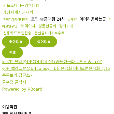
카드로테더구입하는법
가상화폐자금세탁
코인 송금대행 24시
이더리움파는곳
핑세탁
파
재정거래믹싱대행사
테더이체
핑돈현금화
장외거래
이코인구입
신용카드코인전송
돈현금화최저수수료
좋아요
0
싫어요
0
인쇄
«
e7P_텔레@UPCOIN24 신용카드현금화 코인전송 _c0Z
y0F_텔래그램@bitcoinsyri btc현금화 테더트론현금화_j2I
»
목록보기
답글쓰기
글수정
글삭제
Powered by KBoard
이용약관
개인정보처리방침