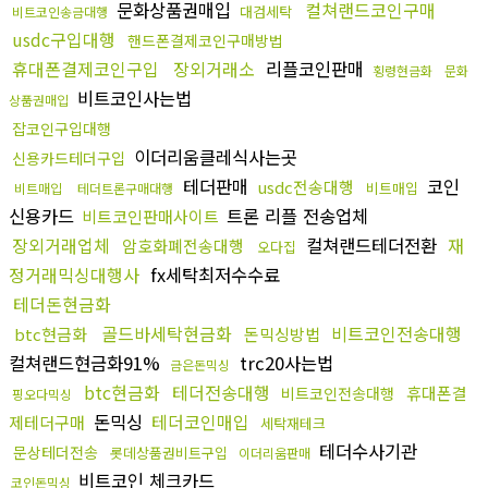
문화상품권매입
컬쳐랜드코인구매
대검세탁
비트코인송금대행
usdc구입대행
핸드폰결제코인구매방법
휴대폰결제코인구입
장외거래소
리플코인판매
횡령현금화
문화
비트코인사는법
상품권매입
잡코인구입대행
이더리움클레식사는곳
신용카드테더구입
테더판매
코인
usdc전송대행
비트매입
비트매입
테더트론구매대행
신용카드
트론 리플 전송업체
비트코인판매사이트
장외거래업체
컬쳐랜드테더전환
재
암호화폐전송대행
오다집
정거래믹싱대행사
fx세탁최저수수료
테더돈현금화
골드바세탁현금화
비트코인전송대행
btc현금화
돈믹싱방법
컬쳐랜드현금화91%
trc20사는법
금은돈믹싱
btc현금화
테더전송대행
휴대폰결
비트코인전송대행
핑오다믹싱
돈믹싱
테더코인매입
제테더구매
세탁재테크
테더수사기관
문상테더전송
롯데상품권비트구입
이더리움판매
비트코인 체크카드
코인돈믹싱