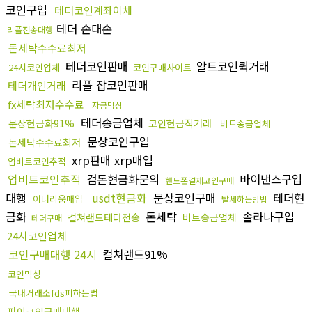
코인구입
테더코인계좌이체
테더 손대손
리플전송대행
돈세탁수수료최저
테더코인판매
알트코인퀵거래
24시코인업체
코인구매사이트
리플 잡코인판매
테더개인거래
fx세탁최저수수료
자금믹싱
테더송금업체
문상현금화91%
코인현금직거래
비트송금업체
문상코인구입
돈세탁수수료최저
xrp판매 xrp매입
업비트코인추적
업비트코인추적
검돈현금화문의
바이낸스구입
핸드폰결제코인구매
대행
usdt현금화
문상코인구매
테더현
이더리움매입
탈세하는방법
금화
돈세탁
솔라나구입
컬쳐랜드테더전송
비트송금업체
테더구매
24시코인업체
코인구매대행 24시
컬쳐랜드91%
코인믹싱
국내거래소fds피하는법
파이코인구매대행