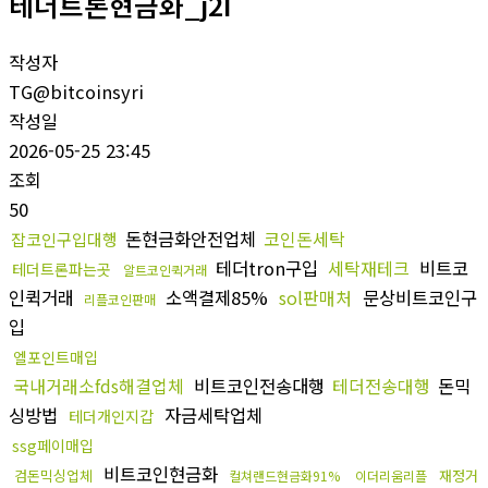
테더트론현금화_j2I
작성자
TG@bitcoinsyri
작성일
2026-05-25 23:45
조회
50
돈현금화안전업체
코인돈세탁
잡코인구입대행
테더tron구입
세탁재테크
비트코
테더트론파는곳
알트코인퀵거래
인퀵거래
소액결제85%
sol판매처
문상비트코인구
리플코인판매
입
엘포인트매입
국내거래소fds해결업체
비트코인전송대행
테더전송대행
돈믹
싱방법
자금세탁업체
테더개인지갑
ssg페이매입
비트코인현금화
검돈믹싱업체
재정거
컬쳐랜드현금화91%
이더리움리플