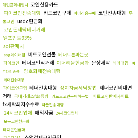
코인신용카드
래현금화대행사
파이코인전송대행
카드코인구매
코인전송대행
무
이더리움구매
usdc현금화
통코인
코인돈세탁테더거래
엘포인트93%
sol판매처
비트코인선물
테더트론파는곳
ssg페이매입
테더코인직거래
이더리움현금화
문상세탁
파이코인
테더매입
비
암호화폐전송대행
트대리송금
테더전송대행
테더전송대행
정치자금세탁방법
테더코인비대면
파이코인구입
거래
국내거래소fds증빙
비트코인판매사이트
카드로코인구매하는법
fx세탁최저수수료
리플전송대행
24시코인업체
해외자금
24시코인업체
모든코인현금화
테더돈현금화
소액결제코인구입
핑오다믹싱