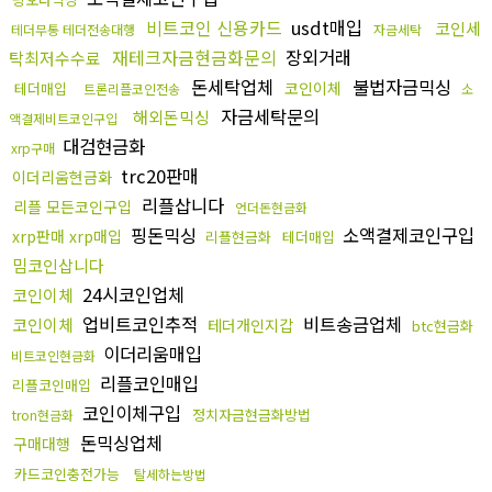
비트코인 신용카드
usdt매입
코인세
테더무통 테더전송대행
자금세탁
재테크자금현금화문의
장외거래
탁최저수수료
돈세탁업체
불법자금믹싱
코인이체
테더매입
트론리플코인전송
소
자금세탁문의
해외돈믹싱
액결제비트코인구입
대검현금화
xrp구매
trc20판매
이더리움현금화
리플삽니다
리플 모든코인구입
언더돈현금화
핑돈믹싱
소액결제코인구입
xrp판매 xrp매입
리플현금화
테더매입
밈코인삽니다
24시코인업체
코인이체
업비트코인추적
비트송금업체
코인이체
테더개인지갑
btc현금화
이더리움매입
비트코인현금화
리플코인매입
리플코인매입
코인이체구입
정치자금현금화방법
tron현금화
돈믹싱업체
구매대행
카드코인충전가능
탈세하는방법