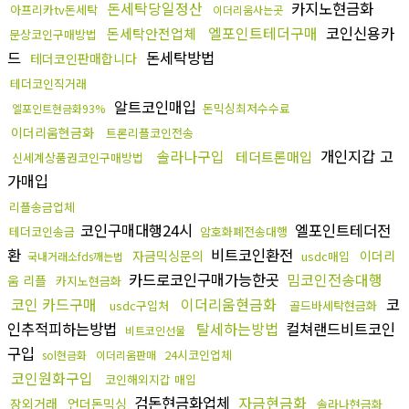
돈세탁당일정산
카지노현금화
아프리카tv돈세탁
이더리움사는곳
엘포인트테더구매
코인신용카
돈세탁안전업체
문상코인구매방법
드
돈세탁방법
테더코인판매합니다
테더코인직거래
알트코인매입
돈믹싱최저수수료
엘포인트현금화93%
이더리움현금화
트론리플코인전송
솔라나구입
개인지갑 고
테더트론매입
신세계상품권코인구매방법
가매입
리플송금업체
코인구매대행24시
엘포인트테더전
테더코인송금
암호화폐전송대행
환
비트코인환전
자금믹싱문의
이더리
usdc매입
국내거래소fds깨는법
카드로코인구매가능한곳
밈코인전송대행
움 리플
카지노현금화
코인 카드구매
이더리움현금화
코
usdc구입처
골드바세탁현금화
인추적피하는방법
탈세하는방법
컬쳐랜드비트코인
비트코인선물
구입
24시코인업체
sol현금화
이더리움판매
코인원화구입
코인해외지갑 매입
검돈현금화업체
자금현금화
장외거래
언더돈믹싱
솔라나현금화