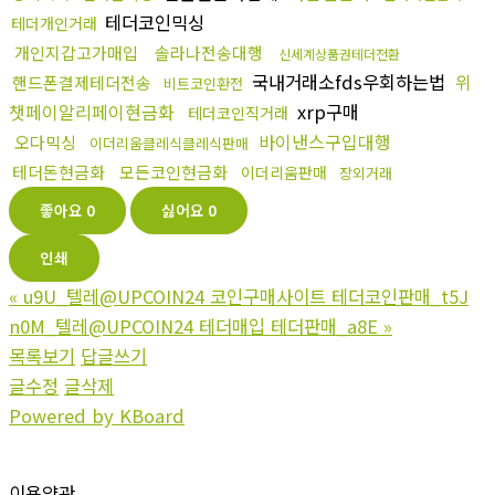
테더코인믹싱
테더개인거래
개인지갑고가매입
솔라나전송대행
신세계상품권테더전환
국내거래소fds우회하는법
위
핸드폰결제테더전송
비트코인환전
챗페이알리페이현금화
xrp구매
테더코인직거래
바이낸스구입대행
오다믹싱
이더리움클레식클레식판매
테더돈현금화
모든코인현금화
이더리움판매
장외거래
좋아요
0
싫어요
0
인쇄
«
u9U_텔레@UPCOIN24 코인구매사이트 테더코인판매_t5J
n0M_텔레@UPCOIN24 테더매입 테더판매_a8E
»
목록보기
답글쓰기
글수정
글삭제
Powered by KBoard
이용약관