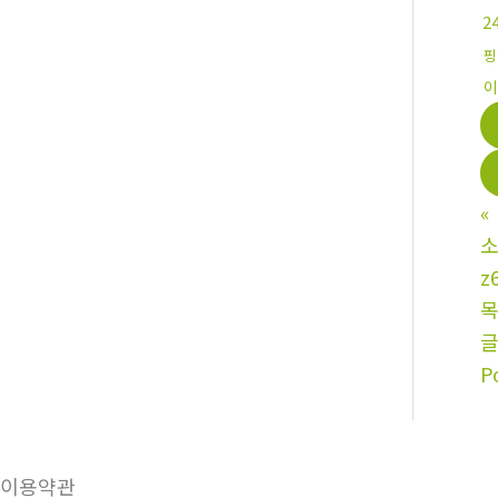
2
핑
이
«
소
z
P
이용약관