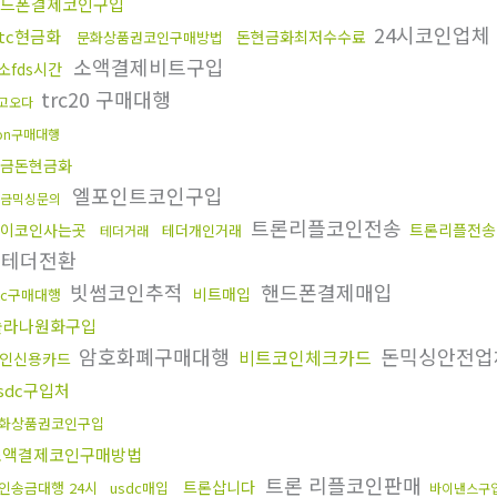
드폰결제코인구입
24시코인업체
tc현금화
돈현금화최저수수료
문화상품권코인구매방법
소액결제비트구입
소fds시간
trc20 구매대행
고오다
ron구매대행
금돈현금화
엘포인트코인구입
금믹싱문의
트론리플코인전송
이코인사는곳
트론리플전송
테더개인거래
테더거래
권테더전환
빗썸코인추적
핸드폰결제매입
비트매입
tc구매대행
솔라나원화구입
암호화폐구매대행
돈믹싱안전
비트코인체크카드
인신용카드
sdc구입처
화상품권코인구입
소액결제코인구매방법
트론 리플코인판매
트론삽니다
인송금대행 24시
usdc매입
바이낸스구