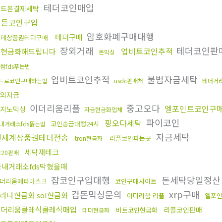
테더코인매입
핸드폰결제세탁
모든코인구입
암호화폐구매대행
테더구매
롯데상품권테더구매
장외거래
테더코인판
업비트코인추적
돈현금화해드립니다
돈믹싱
썸fds푸는법
업비트코인추적
불법자금세탁
드로코인구매하는법
usdc판매처
테더거
외자금
이더리움리플
중고오다
엘포인트코인구
지노믹싱
자금현금화업체
파이코인
핑오다세탁
코인송금대행24시
내거래소fds뚫는법
자금세탁
신세계상품권테더전송
리플코인파는곳
tron현금화
세탁재테크
rc20판매
국내거래소fds막혔을때
잡코인구입대행
돈세탁당일정
더리움메타마스크
코인구매사이트
검돈믹싱문의
xrp구매
라나현금화 sol현금화
이더리움 리플
엘포
이더리움클레식클레식매입
리플코인판매
비트코인현금화
테더현금화