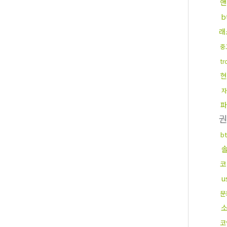
핸
b
래
중
t
현
자
파
b
코
u
문
코