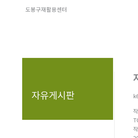
콘
도봉구재활용센터
텐
츠
로
건
너
뛰
기
자유게시판
k
T
2