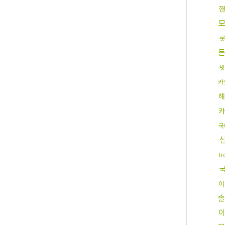
빗
카
해
카
국
t
이
솔