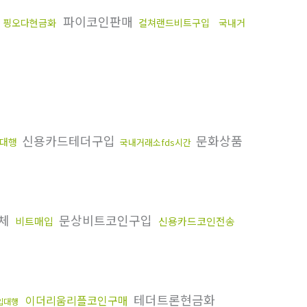
파이코인판매
핑오다현금화
컬쳐랜드비트구입
국내거
신용카드테더구입
문화상품
대행
국내거래소fds시간
업체
문상비트코인구입
비트매입
신용카드코인전송
테더트론현금화
이더리움리플코인구매
입대행