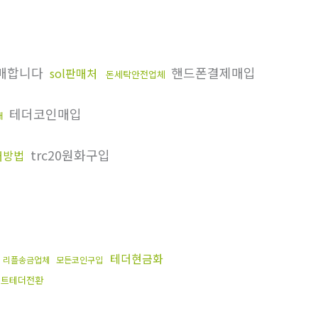
매합니다
핸드폰결제매입
sol판매처
돈세탁안전업체
테더코인매입
래
trc20원화구입
매방법
산
테더현금화
리플송금업체
모든코인구입
인트테더전환