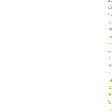
5
s
세
코
곳
국
비
코
행
법
코