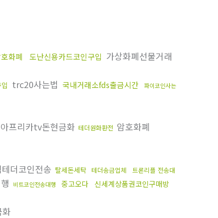
가상화폐선물거래
암호화폐
도난신용카드코인구입
trc20사는법
국내거래소fds출금시간
구입
파이코인사는
아프리카tv돈현금화
암호화폐
테더원화환전
랙테더코인전송
탈세돈세탁
테더송금업체
트론리플 전송대
대행
중고오다
신세계상품권코인구매방
비트코인전송대행
금화