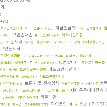
조회
2
ol구입
자금현금화
비트코인개인거래
이더리움클레식사는곳
비트코인개인거래
코인손대손
테더개인지갑
탁재테크
롯데상품권테더구매
돈세탁
롯데상품권코인
인이체
컬쳐랜드현금화91%
중고오다
tron구입
코인돈세탁
비트코인퀵거래
테더코인계좌이체
골드바믹싱믹싱
핸드폰결제세탁
트론삽니다
모든코인현금화
내거래소fds뚫어주는곳
트론 리플 전송업체
비트코인개인거래
트론리플전송대행
트코인사는법
자금현금화업체
카드코인충전업체
소액결제세탁
트론 리플 전송업체
블
리플전송대행
인추적피하는방법
이더리움리플
테더무통테더전송
btc현금화
모든코인구입
코인대리송금
리플매입
검돈세탁
이더리움현금화
파이코인
자금현
이더리움판매
인계좌이체구입
코인돈세탁테더거래