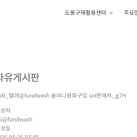
도봉구재활용센터
주요
자유게시판
6N_텔레@fundwash 솔라나원화구입 sol판매처_g7H
작성자
G@fundwash
작성일
026-05-26 03:48