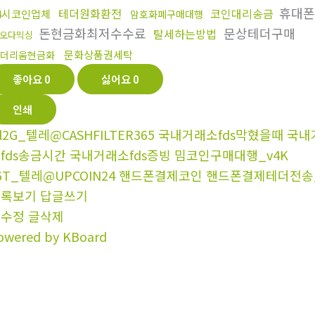
휴대폰
테더원화환전
코인대리송금
4시코인업체
암호화폐구매대행
돈현금화최저수수료
문상테더구매
탈세하는방법
오다믹싱
문화상품권세탁
더리움현금화
좋아요
0
싫어요
0
인쇄
l2G_텔레@CASHFILTER365 국내거래소fds막혔을때 
fds송금시간 국내거래소fds증빙 밈코인구매대행_v4K
6T_텔레@UPCOIN24 핸드폰결제코인 핸드폰결제테더전송_
목록보기
답글쓰기
글수정
글삭제
owered by KBoard