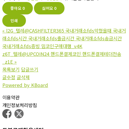
좋아요
0
싫어요
0
인쇄
«
l2G_텔레@CASHFILTER365 국내거래소fds막혔을때 국내거
래소fds시간 국내거래소fds출금시간 국내거래소fds송금시간
국내거래소fds증빙 밈코인구매대행_v4K
z6T_텔레@UPCOIN24 핸드폰결제코인 핸드폰결제테더전송
_z1E
»
목록보기
답글쓰기
글수정
글삭제
Powered by KBoard
이용약관
개인정보처리방침