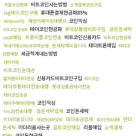
비트코인사는방법
리플코인판매
소액결제코인구입
ssg페이코인구매
휴대폰결제현금화85%
코인믹싱
재정거래믹싱대행사
테더tron구입
테더코인현금화
롯데상품권비트구입
금은돈세탁
비트코인 현금화
트론리플코인전송
비트코인신용카드
usdt매입
비트코인현금화
테더트론매입
돈세탁해드립니다
국내거래소fds우회하는법
테더코
세금적게내는방법
인판매함
테더거래
비트코인손대손
신용카드비트코인구입
컬쳐랜드테더전송
파이코인
테더무통테더전송대행
롯데상품권테더전송
테더코인송금
코인믹싱
테더구매테더판매
검돈세탁업체
코인돈세탁
trc20전송대행
테더송금업체
언더
이더리움삽니다
자금현금화업체
밈코인전송대행
돈세탁
이더리움사는곳
알트코인매입
리플매입
소액결제
85%
코인돈현금화