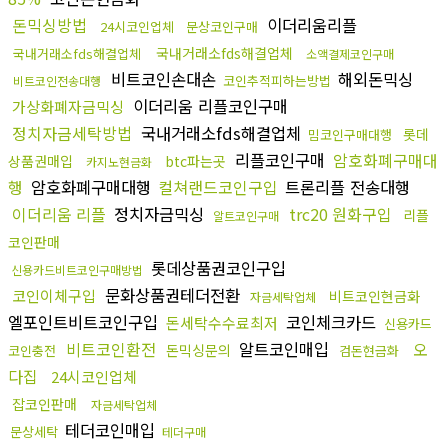
돈믹싱방법
이더리움리플
24시코인업체
문상코인구매
국내거래소fds해결업체
국내거래소fds해결업체
소액결제코인구매
비트코인손대손
해외돈믹싱
코인추적피하는방법
비트코인전송대행
이더리움 리플코인구매
가상화폐자금믹싱
정치자금세탁방법
국내거래소fds해결업체
롯데
밈코인구매대행
리플코인구매
암호화폐구매대
상품권매입
btc파는곳
카지노현금화
행
암호화폐구매대행
컬쳐랜드코인구입
트론리플 전송대행
이더리움 리플
정치자금믹싱
trc20 원화구입
리플
알트코인구매
코인판매
롯데상품권코인구입
신용카드비트코인구매방법
문화상품권테더전환
코인이체구입
비트코인현금화
자금세탁업체
엘포인트비트코인구입
코인체크카드
돈세탁수수료최저
신용카드
비트코인환전
알트코인매입
오
돈믹싱문의
코인충전
검돈현금화
다집
24시코인업체
잡코인판매
자금세탁업체
테더코인매입
문상세탁
테더구매