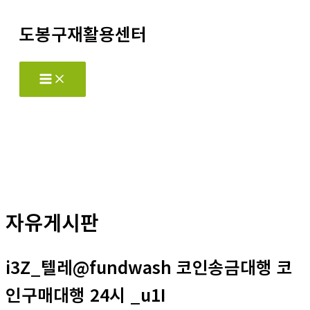
콘
도봉구재활용센터
텐
츠
로
Main
Menu
건
너
뛰
기
자유게시판
i3Z_텔레@fundwash 코인송금대행 코
인구매대행 24시 _u1I