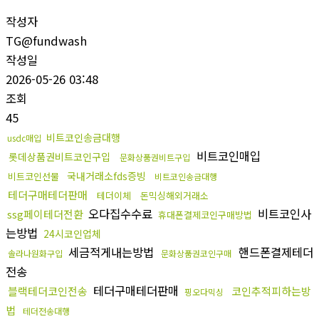
작성자
TG@fundwash
작성일
2026-05-26 03:48
조회
45
비트코인송금대행
usdc매입
비트코인매입
롯데상품권비트코인구입
문화상품권비트구입
국내거래소fds증빙
비트코인선물
비트코인송금대행
테더구매테더판매
테더이체
돈믹싱해외거래소
오다집수수료
비트코인사
ssg페이테더전환
휴대폰결제코인구매방법
는방법
24시코인업체
세금적게내는방법
핸드폰결제테더
솔라나원화구입
문화상품권코인구매
전송
테더구매테더판매
블랙테더코인전송
코인추적피하는방
핑오다믹싱
법
테더전송대행