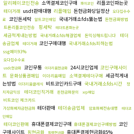
알리페이코인전송
소액결제코인구매
리플코인파는곳
파이코인
usdt판매대행
리플매입
돈현금화당일정산
테더거래
오다집수수
코인돈세탁
국내거래소fds뚫는법
돈현금화방법
료
알트코인매입
핑세탁
트론리플코인전송
테더트론파는곳
세금적게내는방법
테더
국내거래소fds해결업체
돈믹싱해드립니다
코인구매대행
송금업체
국내거래소fds피하는법
테더거래
ssg페이93%
오다집수수료
코인무통
24시코인업체
코인구매사이
usdc현금화
이더리움현금화
트
세금적게내
문화상품권매입
소액결제테더구매
이더리움매입
는방법
비트코인카드구매
국내거래소fds시간
이더리움클레식
정
테더코인직거래
치자금믹싱
돈현금화문의
xrp매입
비트코인 체크카드
테더판매
테더송금업체
가상화폐자금현금화
암호화폐전송대행
테더코
인매입
휴대폰결제코인구매
코인
테더코인판매
휴대폰결제코인구매방법
구매사이트
휴대폰결제현금화85%
핑현금화
횡령현금화