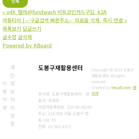
인쇄
«
o4X_텔레@fundwash 비트코인카드구입_k2A
야동티비 | ✅구글검색 빠른주소✅ 외로움 삭제, 즉시 연결
»
목록보기
답글쓰기
글수정
글삭제
Powered by KBoard
개
도봉구재활용센터
Copyright © 2025 도봉구
인
재활용센터. All rights
reserved.
이
정
Created by
Yescall.com
[
관
용
보
리자
]
회사명: 도봉구재활용센터 대
약
처
표자: 최재호
관
리
사업자등록번호: 210-06-38240
주소: 132-905 서울 도봉구 창
방
동 181-39
침
전화: 02-902-8272