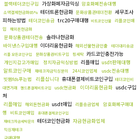
가상화폐자금믹싱
블랙테더코인구입
암호화폐전송대행
테더트론현금화
세무조사
문화상품권테더전환
소액결제현금화85%
피하는방법
trc20구매대행
테더코인송금
리플코인매
비트코인선물
입
해외돈현금화
솔라나현금화
문화상품권테더전송
이더리움현금화
바이낸스구입대행
해외선물현금인출
테더대리송금
카드코인충전가능
문화상품권비트구입
핑세탁
리플 모든코인구입
리플매입
usdt판매대행
개인지갑고가매입
정치자금믹싱방법
알트코인구매
usdc전송대행
24시코인업체
재테크자금믹싱문의
리플삽니다
휴대폰결제비트코인구입
빗썸fds푸는법
테더코인비
이더리움현금화
usdc구입
usdc현금화
대면거래
핸드폰결제비트구입
처
리플매입
usdt매입
암호화폐구매대
해외돈현금화
리플송금업체
행
비트코인매입
휴대폰결제코인구입
테더코인현금화
자금현금화업체
재테크자금세탁문의
믹싱재테크
구매대행