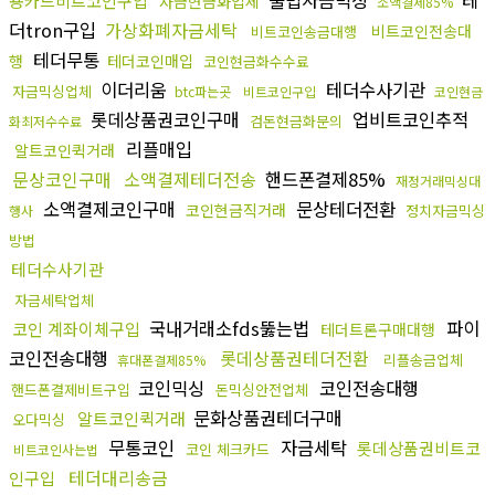
용카드비트코인구입
자금현금화업체
소액결제85%
더tron구입
가상화폐자금세탁
비트코인전송대
비트코인송금대행
테더무통
행
테더코인매입
코인현금화수수료
이더리움
테더수사기관
자금믹싱업체
btc파는곳
비트코인구입
코인현금
롯데상품권코인구매
업비트코인추적
검돈현금화문의
화최저수수료
리플매입
알트코인퀵거래
문상코인구매
소액결제테더전송
핸드폰결제85%
재정거래믹싱대
소액결제코인구매
문상테더전환
코인현금직거래
정치자금믹싱
행사
방법
테더수사기관
자금세탁업체
국내거래소fds뚫는법
파이
코인 계좌이체구입
테더트론구매대행
코인전송대행
롯데상품권테더전환
리플송금업체
휴대폰결제85%
코인믹싱
코인전송대행
핸드폰결제비트구입
돈믹싱안전업체
문화상품권테더구매
알트코인퀵거래
오다믹싱
무통코인
자금세탁
롯데상품권비트코
코인 체크카드
비트코인사는법
테더대리송금
인구입