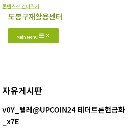
콘텐츠로 건너뛰기
도봉구재활용센터
Main Menu
자유게시판
v0Y_텔레@UPCOIN24 테더트론현금화
_x7E