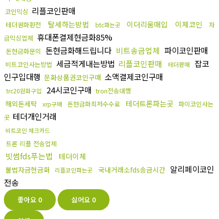
리플코인판매
코인믹싱
탈세하는방법
이더리움매입
이체코인
테더원화환전
자
btc파는곳
휴대폰결제현금화85%
금믹싱업체
돈현금화해드립니다
비트송금업체
파이코인판매
돈현금화문의
세금적게내는방법
리플코인판매
잡코
비트코인사는방법
테더판매
인구입대행
소액결제코인구매
문화상품권코인구매
24시코인구매
tron전송대행
trc20원화구입
테더트론파는곳
해외돈세탁
돈현금화최저수수료
파이코인사는
xrp구매
테더개인거래
곳
비트코인 체크카드
트론 리플 전송업체
빗썸fds푸는법
테더이체
알리페이코인
불법자금현금화
국내거래소fds송금시간
리플코인파는곳
전송
좋아요
0
싫어요
0