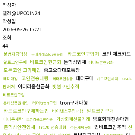
작성자
텔레@UPCOIN24
작성일
2026-05-26 17:21
조회
44
카드코인구입처
코인 체크카드
불법자금믹싱
국내거래소fds뚫는법
비트코인현금화
돈믹싱업체
알트코인구매
테더트론현금화
모든코인 고가매입
중고오다대포통장
코인전송대행
테더구매
usdc
테더매입
비트코인세탁
테더코인송금
이더리움현금화
빗썸코인추적
판매처
비트코인구입
tron구매대행
테더tron구입
롯데상품권매입
카드로코인구매하는법
알트코인구매
바이낸스구입대행
암호화폐전송대행
가상화폐선물거래
테더돈세탁
트론리플코인전송
돈믹싱안전업체
업비트코인추적
신
trc20 전송대행
검돈세탁문의
불법자금믹싱
테