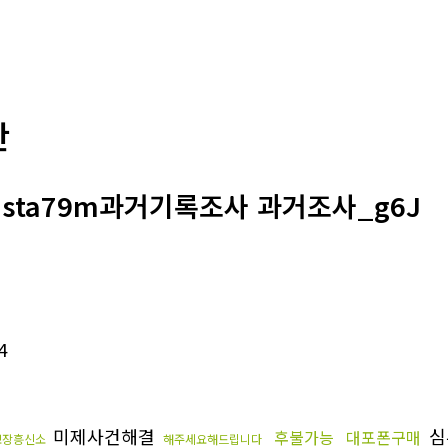
판
@sta79m과거기록조사 과거조사_g6J
4
미제사건해결
심
후불가능
대포폰구매
보장흥신소
해주세요해드립니다