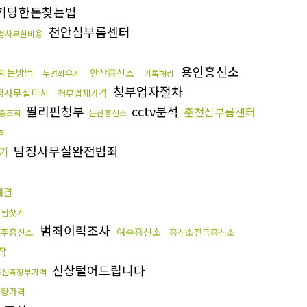
기당한돈찾는법
천안심부름센터
정사무실비용
용인흥신소
치는방법
안산흥신소
누명씌우기
카톡해킹
청부업자절차
정사무실디시
청부업체가격
필리핀청부
cctv분석
춘천심부름센터
증조작
논산흥신소
격
탐정사무실완전범죄
기
해결
사람찾기
범죄이력조사
여수흥신소
청주흥신소
흥신소전국흥신소
작
신상털어드립니다
조선족청부가격
밀항가격