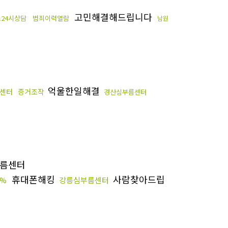
고민해결해드립니다
24시상담
범죄이력열람
남원
억울한일해결
센터
증거조작
경산심부름센터
름센터
휴대폰해킹
사람찾아드립
%
강릉심부름센터