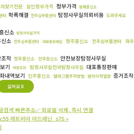
청부가격
종자찾기전문
살인청부가격
동해흥신소
학폭해결
탐정사무실의뢰비용
도와주세요
센터
전주심부름센터
흥신소
탐정사무실가격
흥신소
청주흥신소
전주심부름센터
파주
전주심부름센터
대포통장매입
판조작
안전보장탐정사무실
청주흥신소
전주흥신소
역보기
대포통장판매
탐정사무실전국탐정사무실
바람조회
좌내역보기
증거조작
진주흥신소
텔레그램추적방법
범죄이력열람
싫어요
0
구글검색 빠른주소✅ 외로움 삭제, 즉시 연결
mc55 레트비아 아드레닌_s7S
»
기