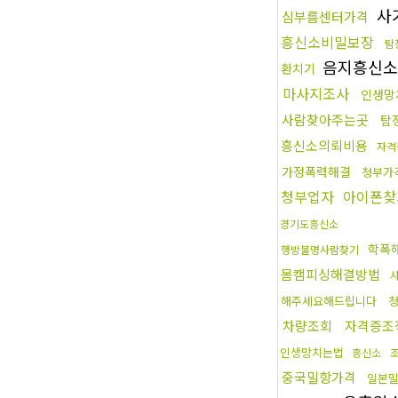
사
심부름센터가격
흥신소비밀보장
탐
음지흥신소
환치기
마사지조사
인생망
사람찾아주는곳
탐
흥신소의뢰비용
자격
가정폭력해결
청부가
청부업자
아이폰찾
경기도흥신소
학폭
행방불명사람찾기
몸캠피싱해결방법
해주세요해드립니다
차량조회
자격증조
인생망치는법
흥신소
중국밀항가격
일본