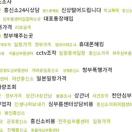
소조사
흥신소24시상담
신상털어드립니다
곳
학교폭력
흥신소
핸드폰해킹
대포통장매입
심부름센터일잘하는곳
터가격
리뷰공격
청부해주는곳
적
휴대폰해킹
밀항가격
청부가격
내역추적
범죄이력조사
cctv조작
밀항중국밀항
흥신소가격
파주심부름
서울심부름센터
비용
청부폭행가격
어려운일흥신소
강원도심부름센터
김해흥신소
일본밀항가격
마산흥신소
센터
차량조회
상간녀
천안심부
곳
상간녀상간남
청부가격
사건조작
불륜조사
부업자
심부름센터상담비용
인생나락보내기
흥신소의뢰위험성0
용인흥신소
역
흥신소비용
전주심부름센터
밀항가격
군포흥신소
곳
진해흥신소
소
후불제심부름센터