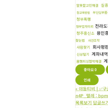
실
말못할고민해결
부산심부름
참교육방법
청부폭행
전라도
청부업자의뢰
용인
청주흥신소
찾는법
사건조작
회사평
사람찾기
계좌내
신상털기
계
몸캠피싱협박해결
좋아요
0
인쇄
«
야동티비 | ✅
n4P_텔레 : bp
목록보기
답글쓰