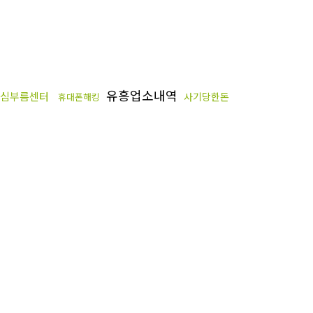
유흥업소내역
심부름센터
사기당한돈
휴대폰해킹