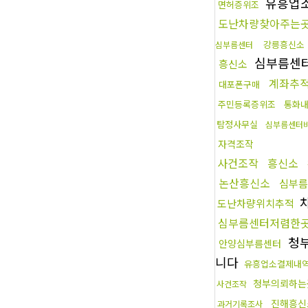
유흥업
면허증위조
도난차량찾아주는
강릉흥신소
심부름센터
심부름센
흥신소
계좌추
대포폰구매
주민등록증위조
통화
탐정사무실
심부름센터
자격조작
사건조작
흥신소
논산흥신소
심부름
도난차량위치추적
심부름센터저렴한
청
안양심부름센터
니다
유흥업소결제내
청부의뢰하는
사건조작
진해흥신
과거기록조사