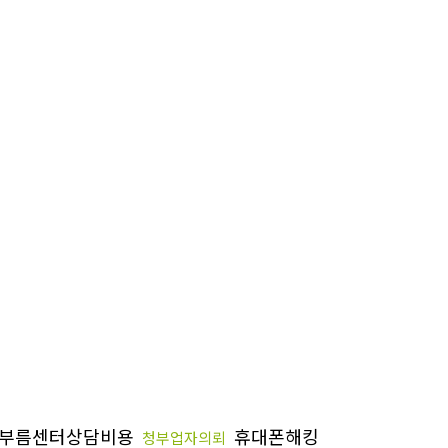
부름센터상담비용
휴대폰해킹
청부업자의뢰