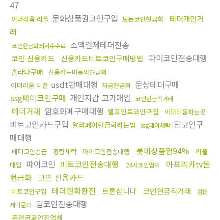
47
문화상품권코인구입
테더개인거
이더리움 리플
모든코인현금화
래
소액결제테더전송
코인현금화최저수수료
파이코인전송대행
코인 신용카드
신용카드비트코인구매방법
솔라나구매
신용카드미동의현금화
usdt판매대행
문상테더구매
이더리움 리플
자금현금화
ssg페이코인구매
개인지갑 고가매입
코인현금직거래
테더거래
암호화폐구매대행
엘포인트코인구입
이더리움파는곳
비트코인카드구입
밈코인구
알리페이현금화하는법
ssg페이세탁
매대행
롯데상품권94%
테더코인송금
횡령세탁
파이코인전송대행
리플
파이코인
비트코인전송대행
아프리카tv돈
매입
24시코인업체
현금화
코인 신용카드
테더원화환전
트론삽니다
코인현금직거래
비트코인구입
검돈
밈코인전송대행
세탁문의
돈현금화안전업체