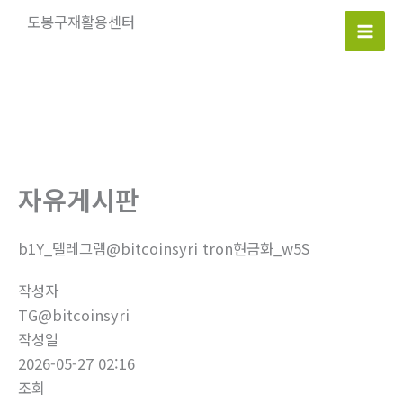
콘
도봉구재활용센터
텐
Mai
츠
로
Men
건
너
뛰
기
자유게시판
b1Y_텔레그램@bitcoinsyri tron현금화_w5S
작성자
TG@bitcoinsyri
작성일
2026-05-27 02:16
조회