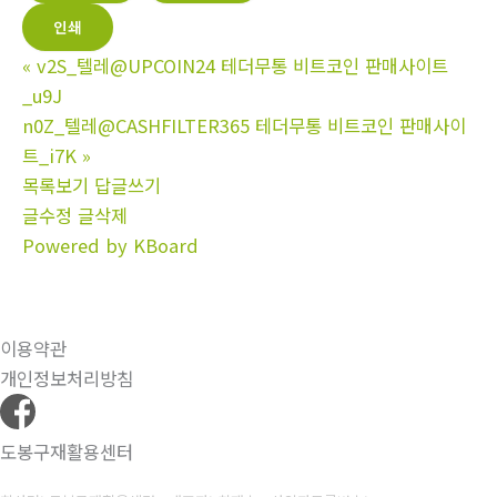
인쇄
«
v2S_텔레@UPCOIN24 테더무통 비트코인 판매사이트
_u9J
n0Z_텔레@CASHFILTER365 테더무통 비트코인 판매사이
트_i7K
»
목록보기
답글쓰기
글수정
글삭제
Powered by KBoard
이용약관
개인정보처리방침
도봉구재활용센터