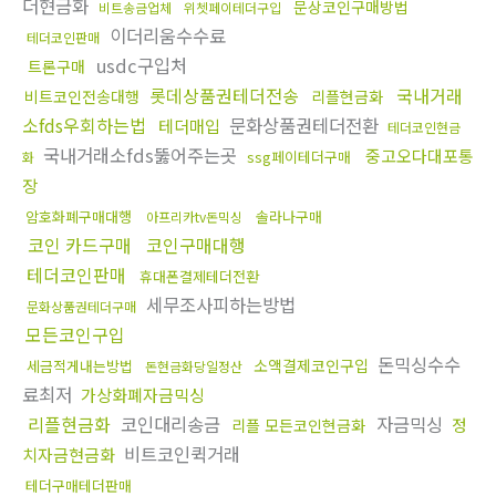
더현금화
문상코인구매방법
비트송금업체
위쳇페이테더구입
이더리움수수료
테더코인판매
usdc구입처
트론구매
롯데상품권테더전송
국내거래
비트코인전송대행
리플현금화
소fds우회하는법
문화상품권테더전환
테더매입
테더코인현금
국내거래소fds뚫어주는곳
중고오다대포통
ssg페이테더구매
화
장
암호화폐구매대행
솔라나구매
아프리카tv돈믹싱
코인 카드구매
코인구매대행
테더코인판매
휴대폰결제테더전환
세무조사피하는방법
문화상품권테더구매
모든코인구입
돈믹싱수수
소액결제코인구입
세금적게내는방법
돈현금화당일정산
료최저
가상화폐자금믹싱
리플현금화
코인대리송금
자금믹싱
정
리플 모든코인현금화
비트코인퀵거래
치자금현금화
테더구매테더판매