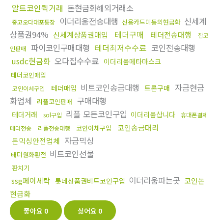
알트코인퀵거래
돈현금화해외거래소
이더리움전송대행
신세계
신용카드미동의현금화
중고오다대포통장
상품권94%
테더구매
신세계상품권매입
테더전송대행
잡코
파이코인구매대행
테더최저수수료
코인전송대행
인판매
usdc현금화
오다집수수료
이더리움메타마스크
테더코인매입
비트코인송금대행
자금현금
테더매입
트론구매
코인이체구입
화업체
구매대행
리플코인판매
리플 모든코인구입
테더거래
이더리움삽니다
sol구입
휴대폰결제
코인송금대리
코인이체구입
테더전송
리플전송대행
자금믹싱
돈믹싱안전업체
비트코인선물
태더원화환전
환치기
이더리움파는곳
ssg페이세탁
코인돈
롯데상품권비트코인구입
현금화
좋아요
0
싫어요
0