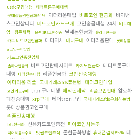
usdc구입대행
테더트론구매대행
이더리움매입
비트코인 현금화
바이낸
롯데상품권현금화94%
스코인삽니다
비트코인카드구매
코인송금대행 24시
비트매
탈세돈현금화
입
핑돈세탁
블랙테더코인전송
솔라나현금화
테더이체
이더리움판매
테더구매
카드 비트코인현금화
롯데상품
권코인구매방법
카드코인충전업체
비트코인판매사이트
테더트론구매
카지노현금화
솔라나현금화
대행
리플현금화
코인전송대행
테더전송대행
이더리움 리플
테더코인매입
국내거래소fds뚫는법
tron구매대행
해외돈세탁
암호화
리플코인판매
코인 카드구매
폐전송대행
xrp구매
테더tron구입
국내거래소fds우회하는법
롯데상품권코인구매
리플전송대행
신용카드코인충전
파이코인사는곳
btc현금화
돈현금화방법
테
휴대폰결제85%
빗썸코인추적
이더리움수수료