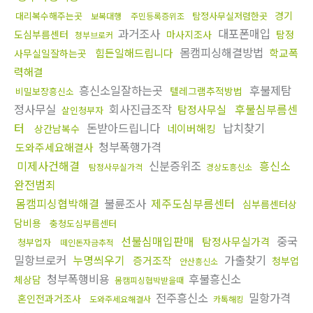
경기
대리복수해주는곳
탐정사무실저렴한곳
보복대행
주민등록증위조
과거조사
대포폰매입
도심부름센터
마사지조사
탐정
청부브로커
몸캠피싱해결방법
힘든일해드립니다
학교폭
사무실일잘하는곳
력해결
흥신소일잘하는곳
후불제탐
텔레그램추적방법
비밀보장흥신소
정사무실
회사진급조작
후불심부름센
탐정사무실
살인청부자
터
돈받아드립니다
납치찾기
네이버해킹
상간남복수
청부폭행가격
도와주세요해결사
미제사건해결
신분증위조
흥신소
탐정사무실가격
경상도흥신소
완전범죄
몸캠피싱협박해결
불륜조사
제주도심부름센터
심부름센터상
담비용
충청도심부름센터
선불심매입판매
중국
탐정사무실가격
청부업자
떼인돈자금추적
밀항브로커
누명씌우기
가출찾기
증거조작
청부업
안산흥신소
청부폭행비용
후불흥신소
체상담
몸캠피싱협박받을때
전주흥신소
밀항가격
혼인전과거조사
도와주세요해결사
카톡해킹