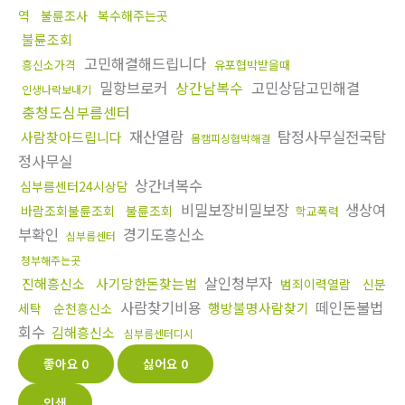
역
불륜조사
복수해주는곳
불륜조회
고민해결해드립니다
흥신소가격
유포협박받을때
밀항브로커
상간남복수
고민상담고민해결
인생나락보내기
충청도심부름센터
재산열람
탐정사무실전국탐
사람찾아드립니다
몸캠피싱협박해결
정사무실
상간녀복수
심부름센터24시상담
비밀보장비밀보장
생상여
바람조회불륜조회
불륜조회
학교폭력
부확인
경기도흥신소
심부름센터
청부해주는곳
살인청부자
진해흥신소
사기당한돈찾는법
범죄이력열람
신분
사람찾기비용
떼인돈불법
행방불명사람찾기
세탁
순천흥신소
회수
김해흥신소
심부름센터디시
좋아요
0
싫어요
0
인쇄