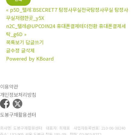
«
p5D_텔레:BSECRET7 탐정사무실전국탐정사무실 탐정사
무실저렴한곳_y5X
n2C_텔레@UPCOIN24 휴대폰결제테더전환 휴대폰결제세
탁_g6D
»
목록보기
답글쓰기
글수정
글삭제
Powered by KBoard
이용약관
개인정보처리방침
도봉구재활용센터
회사명: 도봉구재활용센터 대표자: 최재호
사업자등록번호: 210-06-38240
주소: 132-905 서울 도봉구 창동 181-39
전화: 02-902-8272