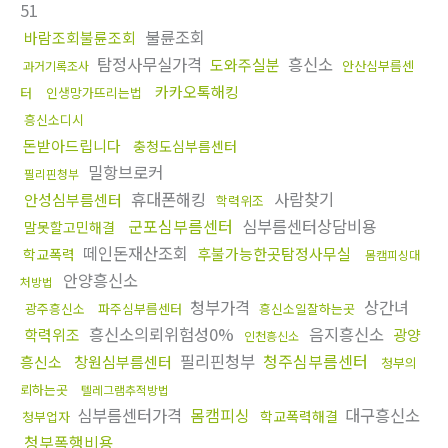
51
불륜조회
바람조회불륜조회
탐정사무실가격
흥신소
도와주실분
안산심부름센
과거기록조사
카카오톡해킹
터
인생망가뜨리는법
흥신소디시
돈받아드립니다
충청도심부름센터
밀항브로커
필리핀청부
휴대폰해킹
사람찾기
안성심부름센터
학력위조
군포심부름센터
심부름센터상담비용
말못할고민해결
떼인돈재산조회
후불가능한곳탐정사무실
학교폭력
몸캠피싱대
안양흥신소
처방법
청부가격
상간녀
광주흥신소
파주심부름센터
흥신소일잘하는곳
흥신소의뢰위험성0%
음지흥신소
학력위조
광양
인천흥신소
필리핀청부
청주심부름센터
흥신소
창원심부름센터
청부의
뢰하는곳
텔레그램추적방법
심부름센터가격
몸캠피싱
대구흥신소
학교폭력해결
청부업자
청부폭행비용