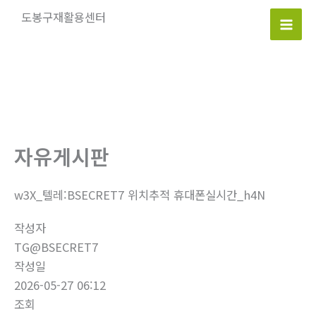
콘
도봉구재활용센터
텐
Mai
츠
로
Men
건
너
뛰
기
자유게시판
w3X_텔레:BSECRET7 위치추적 휴대폰실시간_h4N
작성자
TG@BSECRET7
작성일
2026-05-27 06:12
조회