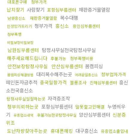
대포폰구매
청부가격
납치찾기
사람찾기
재판증거물열람
포항심부름센터
복수대행
재판증거물열람
남원흥신소
청부가격
흥신소
용인심부름센터
인생망가트리기
청부폭행
비밀보장비밀보장
남원심부름센터
탐정사무실전국탐정사무실
해주세요해드립니다
후불가능
청부폭행비용
안전보장탐정사무실
안산심부름센터
몸캠피싱
대리복수해주는곳
청부업자가격
몸캠피싱해결방법
어려운일흥신소
떼인돈자금추적
중국밀항가격
흥신
불륜조사
진해심부름센터
소전국흥신소
자격증조작
탐정사무실일잘하는곳
청부의뢰하는곳
포항심부름센터
누명씌우
말못할고민해결
기
양산심부름센터
신분증
후불가능한곳탐정사무실
유흥업소내역
위조
도난차량찾아주는곳
휴대폰해킹
대구흥신소
유흥업소출입내