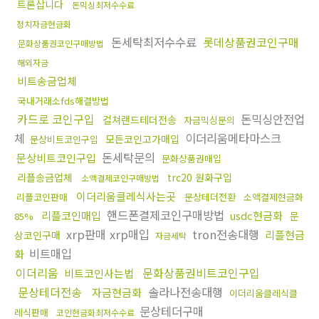
트론삽니다
돈믹싱최저수수료
정치자금현금화
돈세탁최저수수료
롯데상품권코인구매
문화상품권코인구매방법
해외자금
비트송금업체
국내거래소fds해결방법
카드로 코인구입
돈믹싱안전업
컬쳐랜드테더전송
자금믹싱문의
체
이더리움메타마스크
모든코인고가매입
문상비트코인구입
돈세탁문의
문상비트코인구입
문화상품권매입
리플송금업체
trc20 원화구입
소액결제코인구매방법
이더리움클레식사는곳
리플코인판매
문상테더전환
소액결제현금화
핸드폰결제코인구매방법
리플코인매입
usdc현금화
문
85%
xrp판매 xrp매입
tron전송대행
리플현금
상코인구매
자금세탁
비트매입
화
이더리움
문화상품권비트코인구입
비트코인사는법
문상테더전송
솔라나전송대행
자금현금화
이더리움클레식클
문상테더구매
레식판매
코인현금화최저수수료