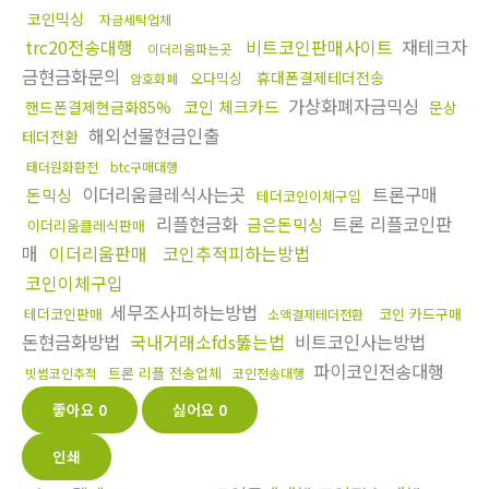
코인믹싱
자금세탁업체
trc20전송대행
비트코인판매사이트
재테크자
이더리움파는곳
금현금화문의
휴대폰결제테더전송
오다믹싱
암호화폐
가상화폐자금믹싱
코인 체크카드
핸드폰결제현금화85%
문상
해외선물현금인출
테더전환
태더원화환전
btc구매대행
이더리움클레식사는곳
트론구매
돈믹싱
테더코인이체구입
리플현금화
트론 리플코인판
금은돈믹싱
이더리움클레식판매
매
이더리움판매
코인추적피하는방법
코인이체구입
세무조사피하는방법
테더코인판매
코인 카드구매
소액결제테더전환
돈현금화방법
국내거래소fds뚫는법
비트코인사는방법
파이코인전송대행
트론 리플 전송업체
빗썸코인추적
코인전송대행
좋아요
0
싫어요
0
인쇄