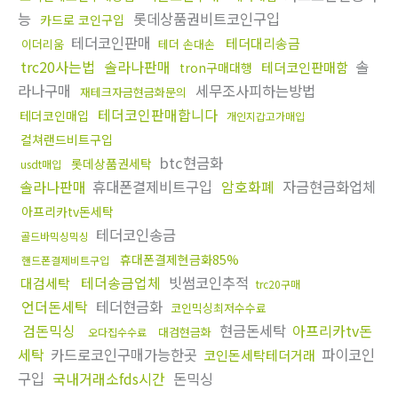
능
롯데상품권비트코인구입
카드로 코인구입
테더코인판매
테더대리송금
이더리움
테더 손대손
trc20사는법
솔라나판매
솔
테더코인판매함
tron구매대행
라나구매
세무조사피하는방법
재테크자금현금화문의
테더코인판매합니다
테더코인매입
개인지갑고가매입
컬쳐랜드비트구입
btc현금화
롯데상품권세탁
usdt매입
솔라나판매
휴대폰결제비트구입
암호화폐
자금현금화업체
아프리카tv돈세탁
테더코인송금
골드바믹싱믹싱
휴대폰결제현금화85%
핸드폰결제비트구입
테더송금업체
빗썸코인추적
대검세탁
trc20구매
언더돈세탁
테더현금화
코인믹싱최저수수료
검돈믹싱
현금돈세탁
아프리카tv돈
대검현금화
오다집수수료
세탁
카드로코인구매가능한곳
파이코인
코인돈세탁테더거래
구입
국내거래소fds시간
돈믹싱