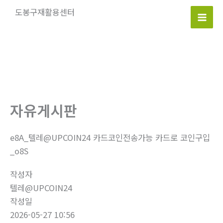
콘
도봉구재활용센터
텐
Mai
츠
로
Men
건
너
뛰
기
자유게시판
e8A_텔레@UPCOIN24 카드코인전송가능 카드로 코인구입
_o8S
작성자
텔레@UPCOIN24
작성일
2026-05-27 10:56