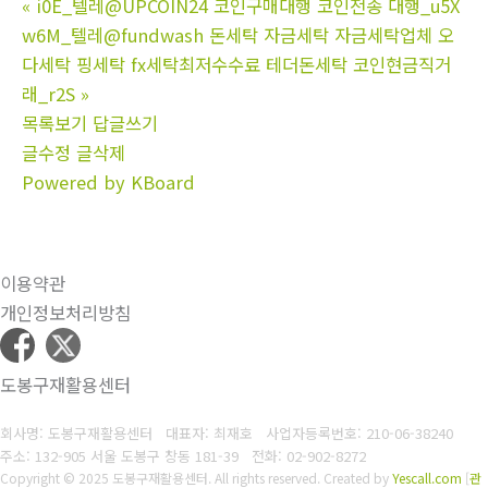
«
i0E_텔레@UPCOIN24 코인구매대행 코인전송 대행_u5X
w6M_텔레@fundwash 돈세탁 자금세탁 자금세탁업체 오
다세탁 핑세탁 fx세탁최저수수료 테더돈세탁 코인현금직거
래_r2S
»
목록보기
답글쓰기
글수정
글삭제
Powered by KBoard
이용약관
개인정보처리방침
도봉구재활용센터
회사명: 도봉구재활용센터 대표자: 최재호
사업자등록번호: 210-06-38240
주소: 132-905 서울 도봉구 창동 181-39
전화: 02-902-8272
Copyright © 2025 도봉구재활용센터. All rights reserved.
Created by
Yescall.com
[
관