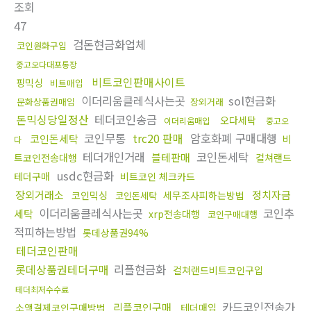
조회
47
검돈현금화업체
코인원화구입
중고오다대포통장
비트코인판매사이트
핑믹싱
비트매입
이더리움클레식사는곳
sol현금화
문화상품권매입
장외거래
돈믹싱당일정산
테더코인송금
오다세탁
이더리움매입
중고오
코인무통
trc20 판매
암호화폐 구매대행
코인돈세탁
비
다
테더개인거래
코인돈세탁
블테판매
트코인전송대행
컬쳐랜드
usdc현금화
테더구매
비트코인 체크카드
장외거래소
정치자금
코인믹싱
세무조사피하는방법
코인돈세탁
이더리움클레식사는곳
코인추
세탁
xrp전송대행
코인구매대행
적피하는방법
롯데상품권94%
테더코인판매
롯데상품권테더구매
리플현금화
컬쳐랜드비트코인구입
테더최저수수료
카드코인전송가
리플코인구매
소액결제코인구매방법
테더매입