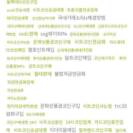
블랙테더코인구입
비트코인송금대행
트론리플전송업체
usdc전송대행
국내거래소fds해결방법
테더전송대행
코인현금직거래
테더구매테더판매
신세계상품권코인구입
trc20구매대행
신용카드비트코인구
usdc판매
ssg페이93%
매방법
문화상품권테더전환
오다믹싱
비트코인현금화
문화상품권코인구매
카드로테
비트코인사는법
엘포인트매입
더코인매입
신세계상품권테더전환
알트코인매입
코인체크카드
롯데
밈코인구매대행
롯데상품권테더전송
알트코인구매
상품권94%
블테판매
불법자금현금화
비트코인퀵거래
자금현금화업체
자금현금화
카지노현금화
문화상품권코인구입
trc20
비트코인사는법
정치자금세탁방법
원화구입
btc구매대행
24시코인업체
카드코인충전업
비트코인환전
코인구매대행 24시
이더리움매입
체
비트코인송금대행
컬쳐랜드코인구매
알리페