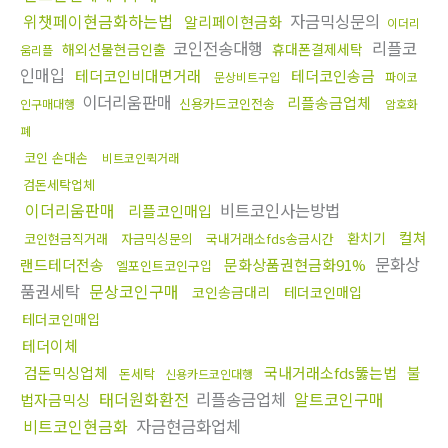
위챗페이현금화하는법
자금믹싱문의
알리페이현금화
이더리
코인전송대행
리플코
해외선물현금인출
휴대폰결제세탁
움리플
인매입
테더코인비대면거래
테더코인송금
문상비트구입
파이코
이더리움판매
리플송금업체
신용카드코인전송
인구매대행
암호화
폐
코인 손대손
비트코인퀵거래
검돈세탁업체
이더리움판매
비트코인사는방법
리플코인매입
컬쳐
환치기
코인현금직거래
자금믹싱문의
국내거래소fds송금시간
문화상
랜드테더전송
문화상품권현금화91%
엘포인트코인구입
품권세탁
문상코인구매
코인송금대리
테더코인매입
테더코인매입
테더이체
검돈믹싱업체
국내거래소fds뚫는법
불
돈세탁
신용카드코인대행
태더원화환전
리플송금업체
알트코인구매
법자금믹싱
비트코인현금화
자금현금화업체