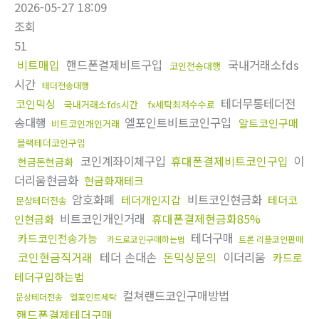
2026-05-27 18:09
조회
51
비트매입
핸드폰결제비트구입
국내거래소fds
코인전송대행
시간
테더전송대행
테더무통테더전
코인믹싱
국내거래소fds시간
fx세탁최저수수료
송대행
엘포인트비트코인구입
알트코인구매
비트코인개인거래
블랙테더코인구입
코인계좌이체구입
휴대폰결제비트코인구입
이
현금돈현금화
더리움현금화
현금화재테크
암호화폐
비트코인현금화
테더개인지갑
테더코
문상테더전송
비트코인개인거래
휴대폰결제현금화85%
인현금화
테더구매
카드코인전송가능
카드로코인구매하는법
트론 리플코인판매
코인현금직거래
테더 손대손
돈믹싱문의
이더리움
카드로
테더구입하는법
컬쳐랜드코인구매방법
문상테더전송
엘포인트세탁
핸드폰결제테더구매