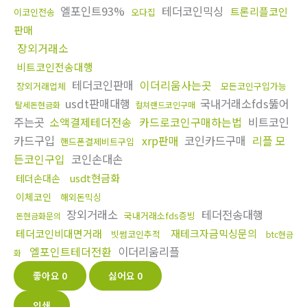
엘포인트93%
테더코인믹싱
트론리플코인
이코인전송
오다집
판매
장외거래소
비트코인전송대행
테더코인판매
이더리움사는곳
장외거래업체
모든코인구입가능
usdt판매대행
국내거래소fds뚫어
탈세돈현금화
컬쳐랜드코인구매
주는곳
소액결제테더전송
카드로코인구매하는법
비트코인
카드구입
xrp판매
코인카드구매
리플 모
핸드폰결제비트구입
든코인구입
코인손대손
usdt현금화
테더손대손
이체코인
해외돈믹싱
장외거래소
테더전송대행
국내거래소fds증빙
돈현금화문의
테더코인비대면거래
재테크자금믹싱문의
빗썸코인추적
btc현금
엘포인트테더전환
이더리움리플
화
좋아요
0
싫어요
0
인쇄