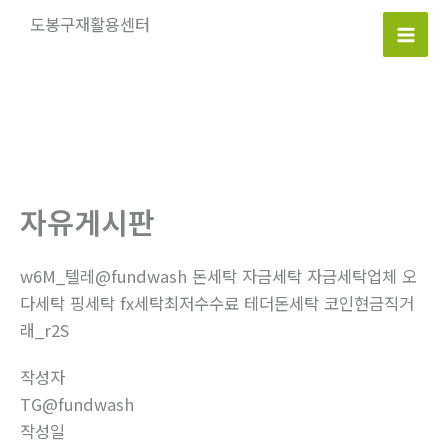
콘
도봉구재활용센터
텐
Mai
츠
로
Men
건
너
뛰
기
자유게시판
w6M_텔레@fundwash 돈세탁 자금세탁 자금세탁업체 오
다세탁 핑세탁 fx세탁최저수수료 테더돈세탁 코인현금직거
래_r2S
작성자
TG@fundwash
작성일