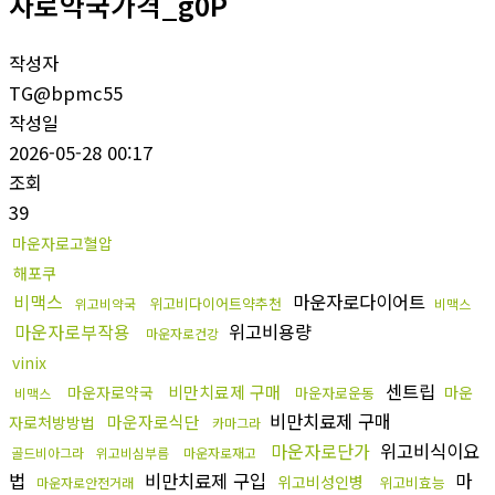
자로약국가격_g0P
작성자
TG@bpmc55
작성일
2026-05-28 00:17
조회
39
마운자로고혈압
해포쿠
비맥스
마운자로다이어트
위고비다이어트약추천
위고비약국
비맥스
마운자로부작용
위고비용량
마운자로건강
vinix
센트립
비만치료제 구매
마운자로약국
마운
마운자로운동
비맥스
비만치료제 구매
마운자로식단
자로처방방법
카마그라
마운자로단가
위고비식이요
골드비아그라
위고비심부름
마운자로재고
법
비만치료제 구입
마
위고비성인병
위고비효능
마운자로안전거래