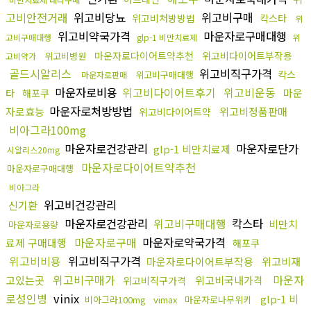
고비안전거래
위고비당뇨
위고비구매
위고비처방방법
칵스타
위
위고비약국가격
마운자로구매대행
고비구매대행
glp-1 비만치료제
위
마운자로다이어트약추천
위고비다이어트부작용
위고비병원
고비약가
골드시알리스
위고비직구가격
칵스
위고비구매대행
마운자로판매
마운자로비용
위고비다이어트후기
위고비운동
마운
타
해포쿠
마운자로처방방법
자로효능
위고비정품판매
위고비다이어트약
비아그라100mg
마운자로건강관리
마운자로단가
glp-1 비만치료제
시알리스20mg
마운자로다이어트약추천
마운자로구매대행
비아그라
위고비건강관리
신기환
마운자로건강관리
위고비구매대행
칵스타
비만치
마운자로용량
마운자로구매
마운자로약국가격
료제 구매대행
해포쿠
위고비비용
위고비직구가격
마운자로다이어트부작용
위고비재
위고비구매가
마운자
고있는곳
위고비국내가격
위고비직구가격
로성인병
vinix
glp-1 비
비아그라100mg
vimax
마운자로나무위키