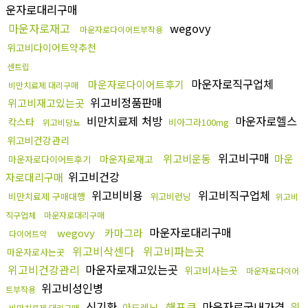
운자로대리구매
마운자로재고
wegovy
마운자로다이어트부작용
위고비다이어트약추천
센트립
마운자로직구업체
마운자로다이어트후기
비만치료제 대리구매
위고비정품판매
위고비재고있는곳
비만치료제 처방
마운자로헬스
칵스타
비아그라100mg
위고비당뇨
위고비건강관리
위고비구매
위고비운동
마운
마운자로재고
마운자로다이어트후기
위고비건강
자로대리구매
위고비비용
위고비직구업체
비만치료제 구매대행
위고비런닝
위고비
직구업체
마운자로대리구매
마운자로대리구매
wegovy
카마그라
다이어트약
위고비삭센다
위고비파는곳
마운자로사는곳
위고비건강관리
마운자로재고있는곳
위고비사는곳
마운자로다이어
위고비성인병
트부작용
신기환
해포쿠
마운자로국내가격
위
아드레닌
비만치료제 대리구매