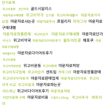
만치료제
골드시알리스
위고비용량
성인약국
위고비약가
마운자로식이
위고비국내출시
신기환
마운자로구매대행
마운자로사는곳
프릴리지
카마그라
마운자로
요법
마운자로주사
구매대행
마운자로정품판매
마운자로구매대행
마운자로단가
위고비단가
위고비약국
울트라킹콩
해포쿠
비닉스
마운자로다이어트후기
마운
자로구매대행
마운자로다이어트후기
wegovy
위고비운동
위고비운동
마운자로처방
위고비판매
위고비처방방법
센트립
마운자로정품판매
위고비직구업체
위고비단가
카마그라
마운자로판매업체
위고비다이어트약
마운자로다이어트
위고비
마운자로파는곳
가격 비교
위고비효과
위고비다이어트후기
아드레닌
마운자로처방
마운자로비용
레트비
위고비주사
비만치료제 구매
시알리스20mg
아