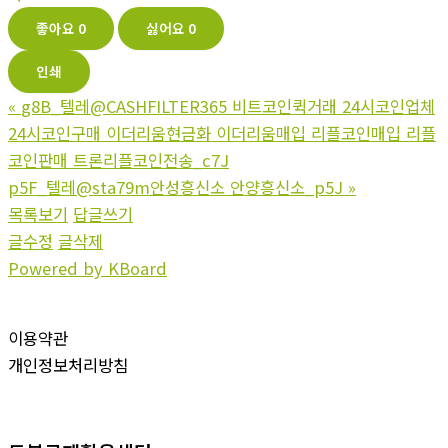
좋아요
0
싫어요
0
인쇄
«
g8B_텔레@CASHFILTER365 비트코인퀵거래 24시코인업체
24시코인구매 이더리움현금화 이더리움매입 리플코인매입 리플
코인판매 트론리플코인전송_c7J
p5F_텔레@sta79m안성흥신소 안양흥신소_p5J
»
목록보기
답글쓰기
글수정
글삭제
Powered by KBoard
이용약관
개인정보처리방침