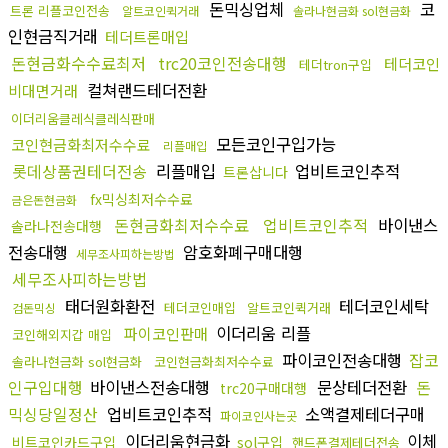
돈믹싱업체
코
트론 리플코인전송
알트코인퀵거래
솔라나현금화 sol현금화
인현금직거래
테더트론매입
돈현금화수수료최저
trc20코인전송대행
테더코인
테더tron구입
컬쳐랜드테더전환
비대면거래
이더리움클레식클레식판매
모든코인구입가능
코인현금화최저수수료
리플매입
롯데상품권테더전송
리플매입
업비트코인추적
트론삽니다
fx믹싱최저수수료
금은돈현금화
돈현금화최저수수료
업비트코인추적
바이낸스
솔라나전송대행
전송대행
암호화폐구매대행
세무조사피하는방법
세무조사피하는방법
태더원화환전
테더코인세탁
테더코인매입
알트코인퀵거래
검돈믹싱
이더리움 리플
파이코인판매
코인해외지갑 매입
파이코인전송대행
잡코
솔라나현금화 sol현금화
코인현금화최저수수료
인구입대행
바이낸스전송대행
문상테더전환
돈
trc20구매대행
믹싱당일정산
업비트코인추적
소액결제테더구매
파이코인사는곳
이더리움현금화
이체
비트코인카드구입
sol구입
핸드폰결제테더전송