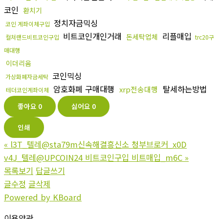
코인
환치기
정치자금믹싱
코인 계좌이체구입
비트코인개인거래
리플매입
돈세탁업체
컬쳐랜드비트코인구입
trc20구
매대행
이더리움
코인믹싱
가상화폐자금세탁
암호화폐 구매대행
탈세하는방법
xrp전송대행
테더코인계좌이체
좋아요
0
싫어요
0
인쇄
«
l3T_텔레@sta79m신속해결흥신소 청부브로커_x0D
v4J_텔레@UPCOIN24 비트코인구입 비트매입_m6C
»
목록보기
답글쓰기
글수정
글삭제
Powered by KBoard
이용약관