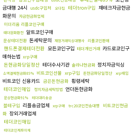
금대행 24시
테더tron구입
재테크자금현금
usdc구입처
오다집
화문의
자금현금화업체
이더리움 리플코인구매
알트코인구매
태더원화환전
돈세탁문의
문상테더전환
리플코인판매
재정거래믹싱대행사
핸드폰결제테더전환
모든코인구입
카드로코인구
테더개인거래
매하는법
xrp구매
돈현금화당일정산
테더수사기관
정치자금믹싱
솔라나현금화
비트코인선물
xrp구입
돈현금화당일정산
xrp매입
소액결제현금화85%
비트코인 신용카드
횡령세탁
금은돈현금화
테더코인매입
언더돈현금화
정치자금세탁방법
문상현금화91%
테더대리송금
리플송금업체
블테구입
비트코인현금
trc20코인전송대행
xrp구매
장외거래업체
화
테더코인매입
테더코인계좌이체