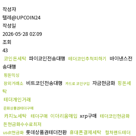
작성자
텔레@UPCOIN24
작성일
2026-05-28 02:09
조회
43
코인돈세탁
파이코인전송대행
바이낸스전
테더코인추척피하기
송대행
핑돈믹싱
비트코인전송대행
자금현금화
핑돈세
장외거래소
카드로 코인구입
탁
테더개인거래
문화상품권테더구매
카지노세탁
이더리움매입
xrp구매
테더구매
테더코인현금화
돈현금화수수료최저
롯데상품권테더전환
휴대폰결제세탁
컬쳐랜드테더
usdt현금화