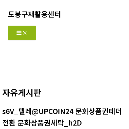
콘
도봉구재활용센터
텐
츠
로
Main
Menu
건
너
뛰
기
자유게시판
s6V_텔레@UPCOIN24 문화상품권테더
전환 문화상품권세탁_h2D