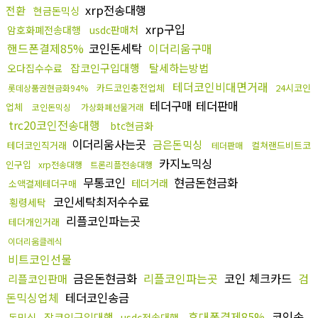
xrp전송대행
전환
현금돈믹싱
xrp구입
암호화폐전송대행
usdc판매처
핸드폰결제85%
코인돈세탁
이더리움구매
잡코인구입대행
탈세하는방법
오다집수수료
테더코인비대면거래
카드코인충전업체
24시코인
롯데상품권현금화94%
테더구매 테더판매
업체
코인돈믹싱
가상화폐선물거래
trc20코인전송대행
btc현금화
이더리움사는곳
금은돈믹싱
테더코인직거래
컬쳐랜드비트코
테더판매
카지노믹싱
인구입
xrp전송대행
트론리플전송대행
무통코인
현금돈현금화
테더거래
소액결제테더구매
코인세탁최저수수료
횡령세탁
리플코인파는곳
테더개인거래
이더리움클레식
비트코인선물
금은돈현금화
리플코인파는곳
코인 체크카드
검
리플코인판매
돈믹싱업체
테더코인송금
휴대폰결제85%
코인송
잡코인구입대행
돈믹싱
usdc전송대행