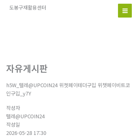
콘
도봉구재활용센터
텐
Mai
츠
로
Men
건
너
뛰
기
자유게시판
h5W_텔레@UPCOIN24 위쳇페이테더구입 위챗페이비트코
인구입_y7Y
작성자
텔레@UPCOIN24
작성일
2026-05-28 17:30