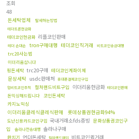
조회
48
돈세탁업체
탈세하는방법
테더트론현금화
리플코인판매
테더코인현금화
tron구매대행
테더코인직거래
테더 손대손
비트코인송금대행
trc20사는법
이더리움삽니다
trc20구매
핑돈세탁
테더코인계좌이체
문상세탁
usdc판매처
휴대폰결제코인구입
이더리움현금화
컬쳐랜드비트구입
업비트코인추적
테더코인판매
코인돈세탁
돈믹싱해드립니다
카지노믹싱
이더리움클레식클레식판매
롯데상품권현금화94%
국내거래소fds증빙
문화상품권코인구
도난신용카드코인구입
솔라나구매
입
솔라나전송대행
언더돈세탁
비트코인퀵거래
환치기
컬쳐랜드매입