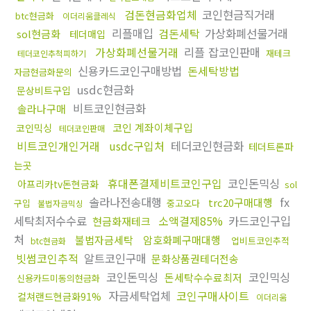
검돈현금화업체
코인현금직거래
btc현금화
이더리움클레식
리플매입
검돈세탁
가상화폐선물거래
sol현금화
테더매입
가상화폐선물거래
리플 잡코인판매
재테크
테더코인추척피하기
신용카드코인구매방법
돈세탁방법
자금현금화문의
usdc현금화
문상비트구입
비트코인현금화
솔라나구매
코인 계좌이체구입
코인믹싱
테더코인판매
비트코인개인거래
usdc구입처
테더코인현금화
테더트론파
는곳
휴대폰결제비트코인구입
코인돈믹싱
아프리카tv돈현금화
sol
솔라나전송대행
fx
trc20구매대행
구입
중고오다
불법자금믹싱
세탁최저수수료
소액결제85%
카드코인구입
현금화재테크
처
불법자금세탁
암호화폐구매대행
업비트코인추적
btc현금화
빗썸코인추적
알트코인구매
문화상품권테더전송
코인돈믹싱
코인믹싱
돈세탁수수료최저
신용카드미동의현금화
자금세탁업체
코인구매사이트
컬쳐랜드현금화91%
이더리움