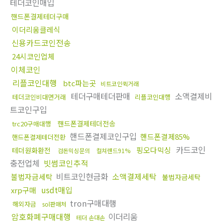
테더코인매입
핸드폰결제테더구매
이더리움클레식
신용카드코인전송
24시코인업체
이체코인
리플코인대행
btc파는곳
비트코인퀵거래
테더구매테더판매
소액결제비
테더코인비대면거래
리플코인대행
트코인구입
핸드폰결제테더전송
trc20구매대행
핸드폰결제코인구입
핸드폰결제85%
핸드폰결제테더전환
카드코인
핑오다믹싱
테더원화환전
검돈믹싱문의
컬쳐랜드91%
충전업체
빗썸코인추적
비트코인현금화
소액결제세탁
불법자금세탁
불법자금세탁
usdt매입
xrp구매
tron구매대행
해외자금
sol판매처
암호화폐구매대행
이더리움
테더 손대손