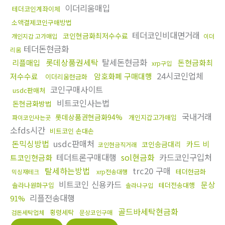
이더리움매입
테더코인계좌이체
소액결제코인구매방법
테더코인비대면거래
코인현금화최저수수료
개인지갑 고가매입
이더
테더돈현금화
리움
롯데상품권세탁
탈세돈현금화
리플매입
돈현금화최
xrp구입
24시코인업체
저수수료
암호화폐 구매대행
이더리움현금화
코인구매사이트
usdc판매처
비트코인사는법
돈현금화방법
국내거래
롯데상품권현금화94%
개인지갑고가매입
파이코인사는곳
소fds시간
비트코인 손대손
돈믹싱방법
usdc판매처
카드 비
코인송금대리
코인현금직거래
테더트론구매대행
sol현금화
카드코인구입처
트코인현금화
탈세하는방법
trc20 구매
테더현금화
믹싱재테크
xrp전송대행
비트코인 신용카드
문상
솔라나원화구입
테더전송대행
솔라나구입
리플전송대행
91%
골드바세탁현금화
횡령세탁
검돈세탁업체
문상코인구매