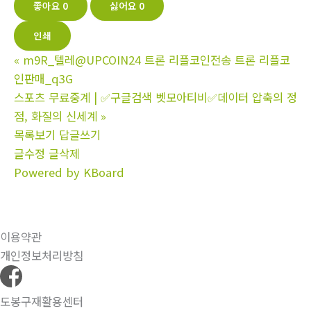
좋아요
0
싫어요
0
인쇄
«
m9R_텔레@UPCOIN24 트론 리플코인전송 트론 리플코
인판매_q3G
스포츠 무료중계 | ✅구글검색 벳모아티비✅데이터 압축의 정
점, 화질의 신세계
»
목록보기
답글쓰기
글수정
글삭제
Powered by KBoard
이용약관
개인정보처리방침
도봉구재활용센터