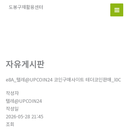
콘
도봉구재활용센터
텐
Mai
츠
로
Men
건
너
뛰
기
자유게시판
e8A_텔레@UPCOIN24 코인구매사이트 테더코인판매_l0C
작성자
텔레@UPCOIN24
작성일
2026-05-28 21:45
조회