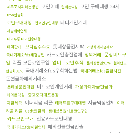
코인이체
코인 구매대행 24시
세무조사피하는방법
탈세돈믹싱
tron현금화
테더개인거래
코인구매대행
잡코인구입대행
자금세탁업체
테더무통 테더전송대행
롯데상품권세탁
오다집수수료
테더판매
가상화폐자금세탁
카드코인충전업체
문상비트구
장외거래
국내거래소fds해결방법
입
리플 모든코인구입
업비트코인추적
문화상품권91%
컬쳐랜드
국내거래소fds우회하는법
국내거래소fds출금시간
현금화91%
돈현금화해외거래소
비트코인개인거래
가상화폐자금현금화
롯데상품권매입
중고오다대포통장
테더돈믹싱
이더리움 리플
자금믹싱업체
자금세탁
테더트론구매대행
이더
리움 리플
usdt현금화
롯데상품권비트코인구입
카드코인구매
신용카드코인대행
해외선물현금인출
국내거래소fds해결업체