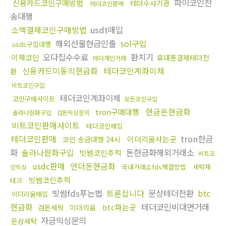
파이코인전
신용카드코인구매방법
테더수사기관
테더코인판매
송대행
소액결제코인구매방법
usdt매입
해외선물현금인출
sol구입
usdc구입대행
오다집수수료
환치기
이체코인
휴대폰결제테더전
테더개인거래
신용카드미동의현금화
테더코인계좌이체
환
비트코인구입
테더코인계좌이체
코인구매사이트
모든코인구입
현금돈현금화
tron구매대행
솔라나원화구입
검돈믹싱문의
비트코인판매사이트
테더코인매입
테더코인판매
tron현금
이더리움사는곳
코인 송금대행 24시
화
솔라나원화구입
돈현금화해외거래소
빗썸코인추적
비트코
usdc판매
언더돈현금화
국내거래소fds해결방법
세탁재
인믹싱
빗썸코인추적
테크
빗썸fds푸는법
트론삽니다
문상테더전환
btc
이더리움매입
현금화
테더코인비대면거래
btc파는곳
검돈세탁
이더리움
자금믹싱문의
문상세탁