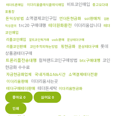
비트코인매입
이더리움클레식클레식매입
중고오다대
테더트론매입
포통장
소액결제코인구입
돈믹싱방법
언더돈현금화
sol판매처
검돈
trc20 구매대행
테더원화환전
이더리움삽니다
테더
믹싱문의
코인매입
리플코인매입
알트코인퀵거래
usdc판매
문상테더구매
롯데
핑현금화
리플코인판매
문상테더구매
코인추적피하는방법
상품권테더구매
트론리플전송대행
컬쳐랜드코인구매방법
코인
btc구매대행
현금화 수수료
자금현금화업체
국내거래소fds시간
소액결제테더전환
이더리움사는곳
이더리움판매
테더돈세탁
테더구매테더판매
이더리움현금화
좋아요
0
싫어요
0
인쇄