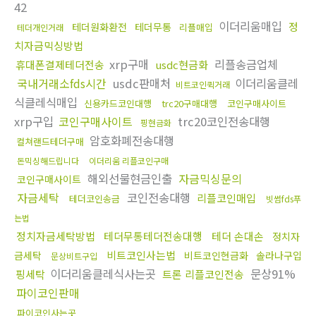
42
이더리움매입
정
테더원화환전
테더무통
리플매입
테더개인거래
치자금믹싱방법
xrp구매
리플송금업체
휴대폰결제테더전송
usdc현금화
국내거래소fds시간
usdc판매처
이더리움클레
비트코인퀵거래
식클레식매입
신용카드코인대행
trc20구매대행
코인구매사이트
xrp구입
코인구매사이트
trc20코인전송대행
핑현금화
암호화폐전송대행
컬쳐랜드테더구매
돈믹싱해드립니다
이더리움 리플코인구매
해외선물현금인출
자금믹싱문의
코인구매사이트
자금세탁
코인전송대행
리플코인매입
테더코인송금
빗썸fds푸
는법
정치자금세탁방법
테더무통테더전송대행
테더 손대손
정치자
비트코인사는법
금세탁
비트코인현금화
솔라나구입
문상비트구입
이더리움클레식사는곳
문상91%
핑세탁
트론 리플코인전송
파이코인판매
파이코인사는곳