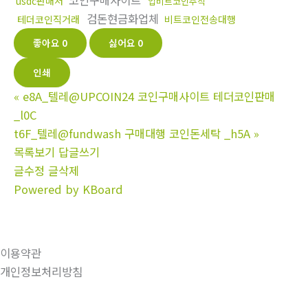
코인구매사이트
usdc판매처
업비트코인추적
검돈현금화업체
테더코인직거래
비트코인전송대행
좋아요
0
싫어요
0
인쇄
«
e8A_텔레@UPCOIN24 코인구매사이트 테더코인판매
_l0C
t6F_텔레@fundwash 구매대행 코인돈세탁 _h5A
»
목록보기
답글쓰기
글수정
글삭제
Powered by KBoard
이용약관
개인정보처리방침