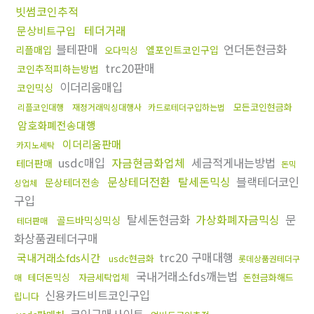
빗썸코인추적
테더거래
문상비트구입
블테판매
언더돈현금화
리플매입
엘포인트코인구입
오다믹싱
trc20판매
코인추적피하는방법
이더리움매입
코인믹싱
모든코인현금화
리플코인대행
재정거래믹싱대행사
카드로테더구입하는법
암호화폐전송대행
이더리움판매
카지노세탁
usdc매입
자금현금화업체
세금적게내는방법
테더판매
돈믹
문상테더전환
탈세돈믹싱
블랙테더코인
문상테더전송
싱업체
구입
탈세돈현금화
가상화폐자금믹싱
문
골드바믹싱믹싱
테더판매
화상품권테더구매
trc20 구매대행
국내거래소fds시간
usdc현금화
롯데상품권테더구
국내거래소fds깨는법
테더돈믹싱
자금세탁업체
돈현금화해드
매
신용카드비트코인구입
립니다