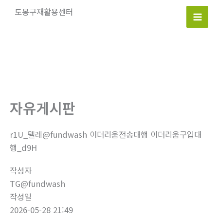
콘
도봉구재활용센터
텐
Mai
츠
로
Men
건
너
뛰
기
자유게시판
r1U_텔레@fundwash 이더리움전송대행 이더리움구입대
행_d9H
작성자
TG@fundwash
작성일
2026-05-28 21:49