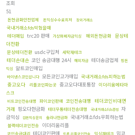
조회
51
돈현금화안전업체
돈믹싱수수료최저
장외거래소
국내거래소fds막혔을때
trc20 판매
문상테
테더매입
해외돈현금화
가상화폐자금믹싱
더전환
usdc구입처
문상테더전환
세탁재테크
테더손대손
코인 송금대행 24시
테더송금업체
해외자금
핑돈
알트코인매입
믹싱
모든코인고가매입
국내거래소fds피하는법
바이낸스코인삽니다
중고오다
중고오다대포통장
이더리움메타마
리플코인파는곳
스크
테더코인비대면
코인전송대행
파이코인판매
비트코인전송대행
거래
핑오다현금화
자
테더무통테더전송대행
국내거래소fds증빙
금믹싱
국내거래소fds우회하는법
솔라나현금화
검돈믹싱문의
이더리움리플
블랙테더코인전송
테더코인판매
밈코
코인송금대리
믹싱재테크
트론 리플코인전송