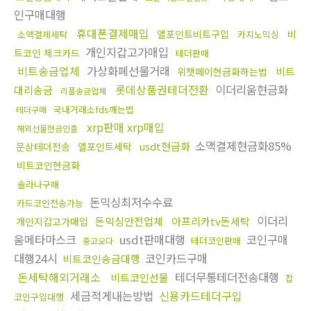
인구매대행
휴대폰결제매입
엘포인트비트구입
비
소액결제세탁
카지노믹싱
개인지갑고가매입
트코인 체크카드
테더판매
비트송금업체
가상화폐선물거래
비트
위챗페이현금화하는법
롯데상품권테더전환
이더리움현금화
대리송금
리플송금업체
국내거래소fds깨는법
테더구매
xrp판매 xrp매입
해외선물현금인출
소액결제현금화85%
usdt현금화
문상테더전송
엘포인트세탁
비트코인현금화
솔라나구매
돈믹싱최저수수료
카드코인전송가능
이더리
돈믹싱안전업체
아프리카tv돈세탁
개인지갑고가매입
움메타마스크
usdt판매대행
코인구매
테더코인판매
중고오다
대행24시
코인카드구매
비트코인송금대행
돈세탁해외거래소
테더무통테더전송대행
비트코인선물
잡
세금적게내는방법
신용카드테더구입
코인구입대행