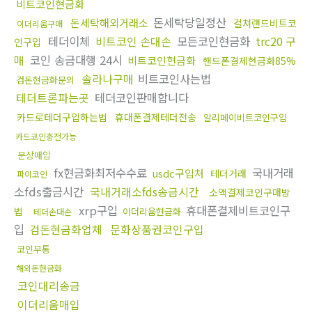
비트코인현금화
돈세탁당일정산
돈세탁해외거래소
컬쳐랜드비트코
이더리움구매
테더이체
비트코인 손대손
모든코인현금화
trc20 구
인구입
매
코인 송금대행 24시
비트코인현금화
핸드폰결제현금화85%
솔라나구매
비트코인사는법
검돈현금화문의
테더트론파는곳
테더코인판매합니다
카드로테더구입하는법
휴대폰결제테더전송
알리페이비트코인구입
카드코인충전가능
문상매입
fx현금화최저수수료
국내거래
usdc구입처
테더거래
파이코인
소fds출금시간
국내거래소fds송금시간
소액결제코인구매방
xrp구입
휴대폰결제비트코인구
법
이더리움현금화
테더손대손
입
검돈현금화업체
문화상품권코인구입
코인무통
해외돈현금화
코인대리송금
이더리움매입