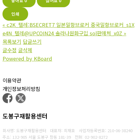
좋아요
0
싫어요
0
인쇄
«
c2K_텔레:BSECRET7 일본밀항브로커 중국밀항브로커_s1X
e4N_텔레@UPCOIN24 솔라나원화구입 sol판매처_x0Z
»
목록보기
답글쓰기
글수정
글삭제
Powered by KBoard
이용약관
개인정보처리방침
도봉구재활용센터
회사명: 도봉구재활용센터 대표자: 최재호
사업자등록번호: 210-06-38240
주소: 132-905 서울 도봉구 창동 181-39
전화: 02-902-8272