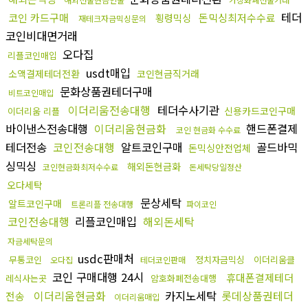
테더
코인 카드구매
돈믹싱최저수수료
횡령믹싱
재테크자금믹싱문의
코인비대면거래
오다집
리플코인매입
usdt매입
소액결제테더전환
코인현금직거래
문화상품권테더구매
비트코인매입
이더리움전송대행
테더수사기관
신용카드코인구매
이더리움 리플
바이낸스전송대행
이더리움현금화
핸드폰결제
코인 현금화 수수료
테더전송
코인전송대행
알트코인구매
골드바믹
돈믹싱안전업체
싱믹싱
해외돈현금화
코인현금화최저수수료
돈세탁당일정산
오다세탁
문상세탁
알트코인구매
트론리플 전송대행
파이코인
코인전송대행
리플코인매입
해외돈세탁
자금세탁문의
usdc판매처
무통코인
정치자금믹싱
이더리움클
오다집
테더코인판매
코인 구매대행 24시
휴대폰결제테더
레식사는곳
암호화폐전송대행
이더리움현금화
카지노세탁
롯데상품권테더
전송
이더리움매입