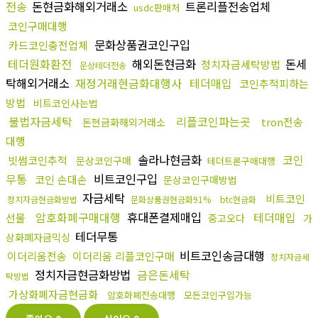
전송
돈현금화해외거래소
트론리플전송업체
usdc판매처
코인구매대행
문화상품권코인구입
카드코인충전업체
테더원화환전
해외돈현금화
돈세
정치자금세탁방법
문상테더전송
탁해외거래소
재정거래현금화대행사
테더매입
코인추적피하는
방법
비트코인사는법
불법자금세탁
리플코인파는곳
tron전송
돈현금화해외거래소
대행
솔라나현금화
코인
빗썸코인추적
문상코인구매
테더트론구매대행
무통
비트코인구입
코인 손대손
문상코인구매방법
자금세탁
비트코인
정치자금현금화방법
문화상품권현금화91%
btc현금화
암호화폐구매대행
휴대폰결제매입
테더매입
선물
중고오다
가
테더무통
상화폐자금믹싱
비트코인송금대행
이더리움전송
이더리움 리플코인구매
정치자금세
정치자금현금화방법
금은돈세탁
탁방법
가상화폐자금현금화
암호화폐전송대행
모든코인구입가능