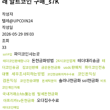
래 알트코인 구매_s7K
작성자
텔레@UPCOIN24
작성일
2026-05-29 09:03
조회
33
파이코인사는곳
sol구입
돈현금화방법
테더대리송금
테
24시코인업체
테더코인판매합니다
더코인송금
usdc판매처
파이코인전송
잡코인판매
금은돈현금화
세무조사피하는방법
코인돈믹싱
대행
코인현금화최저수수료
검돈믹싱
솔라나현금화 sol현금화
코인전송대행
돈세탁문의
비트
코인개인거래
국내거래소fds뚫는법
탈세돈현금화
오다집수수료
아프리카tv돈현금화
테더코인매입