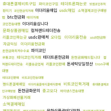
휴대폰결제비트구입
테더트론파는곳
파이코인구입
빗썸코인추적
이더리움매입
usdc매입
소액결제코인구매방
환치기
코인현금직거래
btc현금화
법
테더거래
이더리움삽니다
코인전송대행
문화상품권매입
컬쳐랜드테더전송
usdc판매처
이더리움전송
리플코인파는곳
오다집
usdt현금화
자금믹싱
이더리움현금화
파이코인
돈현금화최저수수료
테더트론현금화
테더코인직거래
돈현금화해드립니다
무통코인
컬
돈세탁당일정산
리플코인판매
tron구매
쳐랜드테더전송
리플송금업체
대행
테더코인판매
비트코인전송대행
비트코인퀵거래
핸드폰결제매입
이더리움클레식클레식판매
휴대폰결제코
돈현금화문의
중고오다
바이낸스전송대행
인구매방법
가상화폐선물거래
소액결제매입
문화상품권테더전환
해외돈믹싱
해외선물현금인출
가상화폐선물거래