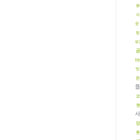
롯
리
곳
핑
무
f
빗
돈
코
핸
롯