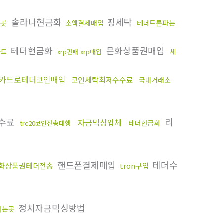
솔라나현금화
핑세탁
곳
소액결제매입
테더트론파는
테더현금화
문화상품권매입
카드
xrp판매 xrp매입
세
카드로테더코인매입
코인세탁최저수수료
국내거래소
수료
리
자금믹싱업체
테더현금화
trc20코인전송대행
핸드폰결제매입
테더수
화상품권테더전송
tron구입
정치자금믹싱방법
사는곳