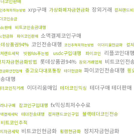
테더코인판매
xrp구매
장외거래
가상화폐자금현금화
컬쳐랜드비
인추적피하는방법
더코인송금
비트코인송금대행
sdc판매
소액결제코인구매
tc현금화
파이코인판매
코인전송대행
롯데상품권94%
컬쳐
이더리움현금화
코인추적피하는방법
리플코인대
usdc구입대행
쳐랜드세탁
빗썸fds푸는법
파이코인
롯데상품권94%
비트코인전
정치자금현금화방법
장외거래업체
파이코인전송대행
중고오다대포통장
핑
테더현금화
현금화안전업체
전송대행
이더리움매입
테더구매 테더판매
테더코인믹싱
테더코인직거래
fx믹싱최저수수료
잡코인구입대행
라나구매
블랙테더코인전송
테더전송대행
컬쳐랜드코인구입
액결제세탁
업비트코인추적
비트코인현금화
정치자금현금화
횡령현금화
치자금세탁