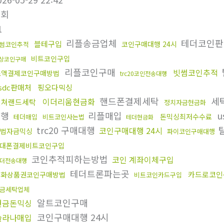
조회
1
리플송금업체
테더코인
블테구입
코인구매대행 24시
썸코인추적
비트코인구입
상코인구매
리플코인구매
빗썸코인추적
소액결제코인구매방법
trc20코인전송대행
sdc판매처
핑오다믹싱
핸드폰결제세탁
세
이더리움현금화
컬쳐랜드세탁
정치자금현금화
대행
리플매입
u
돈믹싱최저수수료
테더매입
비트코인사는법
테더현금화
trc20 구매대행
코인구매대행 24시
법자금믹싱
파이코인구매대행
대폰결제비트코인구입
코인추적피하는방법
코인 계좌이체구입
더전송대행
테더트론파는곳
카드로코인
문화상품권코인구매방법
비트코인카드구입
금세탁업체
알트코인구매
현금돈믹싱
코인구매대행 24시
솔라나매입