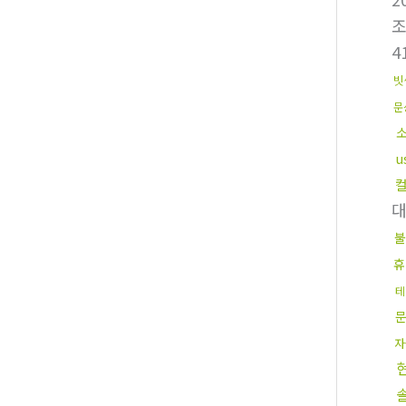
4
빗
문
u
불
휴
테
자