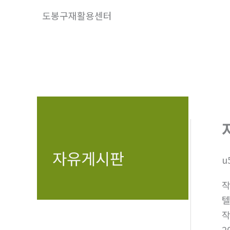
콘
도봉구재활용센터
텐
츠
로
건
너
뛰
기
자유게시판
u
텔
2