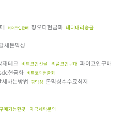
판매
핑오다현금화
테더대리송금
테더코인판매
탈세돈믹싱
탁재테크
파이코인구매
비트코인선물
리플코인구매
sdc현금화
비트코인현금화
탈세하는방법
돈믹싱수수료최저
핑믹싱
구매가능한곳
자금세탁문의