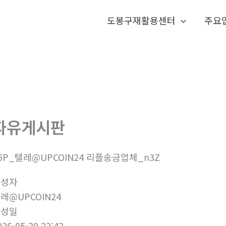
도봉구재활용센터
주요
자유게시판
5P_텔레@UPCOIN24 리플송금업체_n3Z
작성자
레@UPCOIN24
작성일
026-05-29 22:42