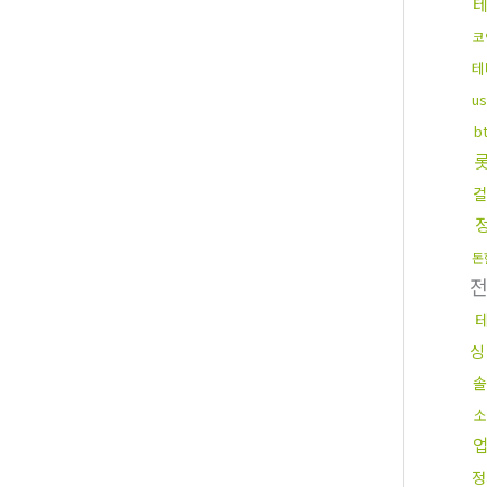
코
테
u
b
컬
돈
싱
솔
소
정