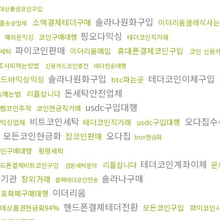
데상품권코인구입
솔라나원화구입
소액결제테더구매
이더리움클레식사는
플송금업체
핑오다믹싱
코인구매대행
해외돈믹싱
테더코인직거래
파이코인판매
휴대폰결제코인구입
이더리움매입
세탁
코인 신용
조사피하는방법
신용카드코인충전
테더전송대행
솔라나원화구입
테더코인이체구입
골드바믹싱믹싱
btc파는곳
돈세탁안전업체
리플삽니다
ds깨는법
usdc구입대행
썸코인추적
코인현금직거래
비트코인세탁
오다집수
테더코인직거래
usdc구입대행
믹싱업체
플 모든코인현금화
오다집
잡코인판매
tron현금화
인구매대행
횡령세탁
테더코인계좌이체
리플삽니다
문
드폰결제비트코인구입
검돈세탁문의
사기관
솔라나구매
장외거래
블랙테더코인전송
이더리움
암호화폐구매대행
핸드폰결제테더전환
모든코인구입
데상품권현금화94%
파이코인