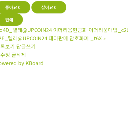
좋아요
0
싫어요
0
인쇄
q4D_텔레@UPCOIN24 이더리움현금화 이더리움매입_c2
2E_텔레@UPCOIN24 테더판매 암호화폐 _t6X
»
목록보기
답글쓰기
글수정
글삭제
owered by KBoard