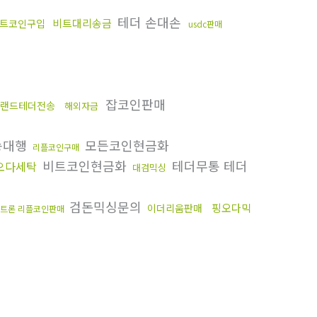
테더 손대손
비트대리송금
트코인구입
usdc판매
잡코인판매
랜드테더전송
해외자금
행
송대행
모든코인현금화
리플코인구매
비트코인현금화
테더무통 테더
오다세탁
대검믹싱
검돈믹싱문의
핑오다믹
이더리움판매
트론 리플코인판매