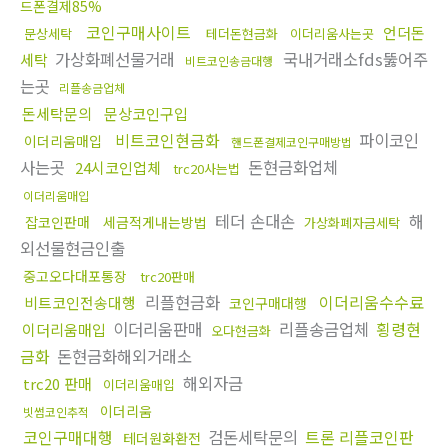
드폰결제85%
코인구매사이트
언더돈
문상세탁
테더돈현금화
이더리움사는곳
가상화폐선물거래
국내거래소fds뚫어주
세탁
비트코인송금대행
는곳
리플송금업체
돈세탁문의
문상코인구입
비트코인현금화
파이코인
이더리움매입
핸드폰결제코인구매방법
사는곳
돈현금화업체
24시코인업체
trc20사는법
이더리움매입
테더 손대손
해
잡코인판매
세금적게내는방법
가상화폐자금세탁
외선물현금인출
중고오다대포통장
trc20판매
리플현금화
이더리움수수료
비트코인전송대행
코인구매대행
이더리움판매
리플송금업체
횡령현
이더리움매입
오다현금화
금화
돈현금화해외거래소
해외자금
trc20 판매
이더리움매입
이더리움
빗썸코인추적
코인구매대행
검돈세탁문의
트론 리플코인판
테더원화환전