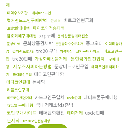
매
테더수사기관
테더tron구입
비트코인현금화
컬쳐랜드코인구매방법
돈세탁
파이코인전송대행
usdt판매대행
xrp구매
암호화폐구매대행
문화상품권테더전송
문화상품권세탁
중고오다
이더리움매
문상91%
돈현금화수수료최저
trc20 구매
비트코인구
입
컬쳐랜드91%
코인구매사이트
자금믹싱
trc20판매
돈현금화안전업체
가상화폐선물거래
입
구매대
세무조사피하는방법
문상비트코인구입
행
테더코인추척피하
테더코인판매함
기
파이코인구입
돈세탁
테더코인판매
리플코인구매
카드코인구입처
테더트론구매대행
비트코인개인거래
usdc판매
국내거래소fds증빙
trc20 구매대행
코인구매사이트
테더원화환전
usdc판매
테더거래
돈세탁
trc20코인전송대행