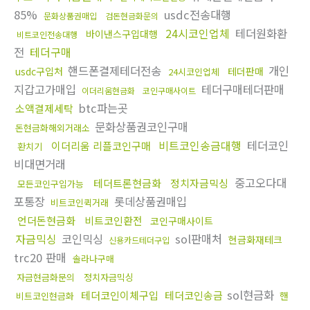
85%
usdc전송대행
문화상품권매입
검돈현금화문의
24시코인업체
테더원화환
바이낸스구입대행
비트코인전송대행
전
테더구매
핸드폰결제테더전송
개인
usdc구입처
테더판매
24시코인업체
지갑고가매입
테더구매테더판매
이더리움현금화
코인구매사이트
btc파는곳
소액결제세탁
문화상품권코인구매
돈현금화해외거래소
비트코인송금대행
테더코인
이더리움 리플코인구매
환치기
비대면거래
중고오다대
테더트론현금화
정치자금믹싱
모든코인구입가능
포통장
롯데상품권매입
비트코인퀵거래
언더돈현금화
비트코인환전
코인구매사이트
자금믹싱
코인믹싱
sol판매처
현금화재테크
신용카드테더구입
trc20 판매
솔라나구매
자금현금화문의
정치자금믹싱
sol현금화
테더코인이체구입
테더코인송금
핸
비트코인현금화