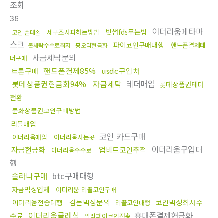
조회
38
이더리움메타마
빗썸fds푸는법
세무조사피하는방법
코인 손대손
스크
파이코인구매대행
핸드폰결제테
돈세탁수수료최저
핑오다현금화
자금세탁문의
더구매
핸드폰결제85%
usdc구입처
트론구매
롯데상품권현금화94%
자금세탁
테더매입
롯데상품권테더
전환
문화상품권코인구매방법
리플매입
코인 카드구매
이더리움매입
이더리움사는곳
이더리움구입대
자금현금화
업비트코인추적
이더리움수수료
행
솔라나구매
btc구매대행
자금믹싱업체
이더리움 리플코인구매
검돈믹싱문의
코인믹싱최저수
이더리움전송대행
리플코인대행
이더리움클레식
휴대폰결제현금화
수료
알리페이코인전송