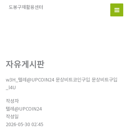
콘
도봉구재활용센터
텐
Mai
츠
로
Men
건
너
뛰
기
자유게시판
w3H_텔레@UPCOIN24 문상비트코인구입 문상비트구입
_l4U
작성자
텔레@UPCOIN24
작성일
2026-05-30 02:45