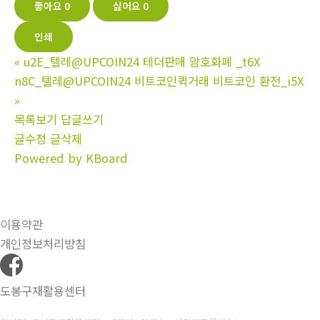
좋아요
0
싫어요
0
인쇄
«
u2E_텔레@UPCOIN24 테더판매 암호화폐 _t6X
n8C_텔레@UPCOIN24 비트코인퀵거래 비트코인 환전_i5X
»
목록보기
답글쓰기
글수정
글삭제
Powered by KBoard
이용약관
개인정보처리방침
도봉구재활용센터